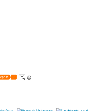
epost
0