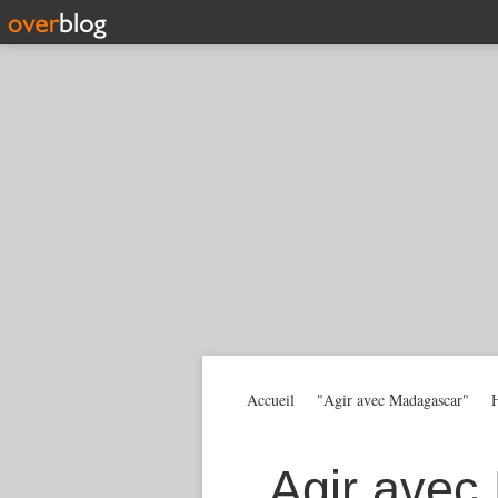
Accueil
"Agir avec Madagascar"
H
Agir avec