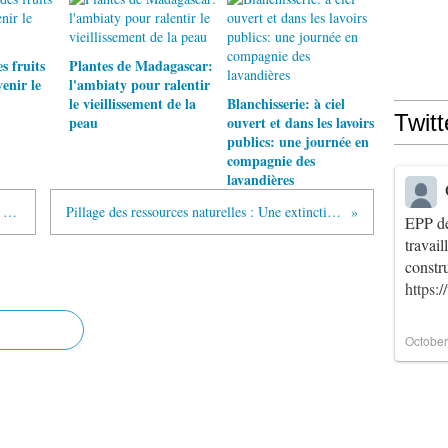
 fruits
Plantes de Madagascar:
enir le
l'ambiaty pour ralentir
le vieillissement de la
Blanchisserie: à ciel
Twitt
peau
ouvert et dans les lavoirs
publics: une journée en
compagnie des
lavandières
Dernier concert de la tournée 2014 du HOT CLUB MADAGASCAR
Pillage des ressources naturelles : Une extinction massive des tortues endémiques
EPP de
travai
constr
https:
October