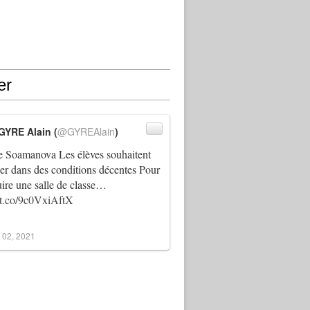
er
GYRE Alain (
@GYREAlain
)
 Soamanova Les élèves souhaitent
ller dans des conditions décentes Pour
uire une salle de classe…
//t.co/9c0VxiAftX
 02, 2021