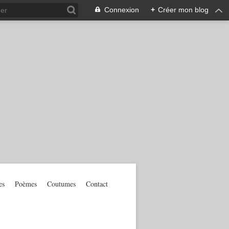
Connexion
+
Créer mon blog
es
Poèmes
Coutumes
Contact