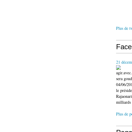
Plus de t
Face
21 décem
agir.ave
sera gou
04/06/201
le présid
Rajaonari
milliards 
Plus de p