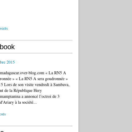
weets
book
bre 2015
c.madagascar.over-blog.com « La RN5 A
dronnée » « La RN5 A sera goudronnée »
5 Lors de son visite vendredi à Sambava,
ent de la République Hery
mampianina a annoncé l’octroi de 3
d'Ariary à la société...
osts