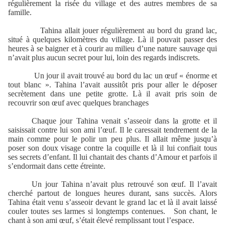
régulièrement la risée du village et des autres membres de sa
famille.
Tahina allait jouer régulièrement au bord du grand lac,
situé à quelques kilomètres du village. Là il pouvait passer des
heures à se baigner et à courir au milieu d’une nature sauvage qui
n’avait plus aucun secret pour lui, loin des regards indiscrets.
Un jour il avait trouvé au bord du lac un œuf « énorme et
tout blanc ». Tahina l’avait aussitôt pris pour aller le déposer
secrètement dans une petite grotte. Là il avait pris soin de
recouvrir son œuf avec quelques branchages
Chaque jour Tahina venait s’asseoir dans la grotte et il
saisissait contre lui son ami l’œuf. Il le caressait tendrement de la
main comme pour le polir un peu plus. Il allait même jusqu’à
poser son doux visage contre la coquille et là il lui confiait tous
ses secrets d’enfant. Il lui chantait des chants d’Amour et parfois il
s’endormait dans cette étreinte.
Un jour Tahina n’avait plus retrouvé son œuf. Il l’avait
cherché partout de longues heures durant, sans succès. Alors
Tahina était venu s’asseoir devant le grand lac et là il avait laissé
couler toutes ses larmes si longtemps contenues.
Son chant, le
chant à son ami œuf, s’était élevé remplissant tout l’espace.