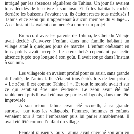
intrigué par les absences régulières de Tahina. Un jour ils avaient
tous décidés de le suivre à son insu. Et là les habitants cachés
derrière les buissons l’avaient vu, ils étaient restés tous médusés !
Tahina et ce zébu qui n’appartenait à aucun membre du village…
A cet instant ils avaient commencé à nourrir un projet.
En accord avec les parents de Tahina, le Chef du Village
avait décidé d’envoyer l’enfant dans une famille habitant un
village situé à quelques jours de marche. L’enfant obéissant en
tous points avait accepté. Le cœur brisé cependant par cette
absence jugée trop longue à son goût. Il avait songé dans l’instant
à son ami.
Les villageois en avaient profité pour se saisir, sans grande
difficulté, de l’animal. Ils s’étaient tous écriés lors de leur prise :
« Le zébu, il est comme Tahina ! ». Et tout le monde avait ri sur
ce qui semblait être une évidence. Le zébu avait été tué
rapidement puis il avait été mangé par les villageois, dans une fête
improvisée.
A son retour Tahina avait été accueilli, à sa grande
surprise, par tous les villageois. Femmes, hommes et enfants
venaient tour à tour l’embrasser puis lui parler aimablement. Il
avait été fêté comme l’enfant du village.
Pendant plusieurs jours Tahina avait cherché son ami en