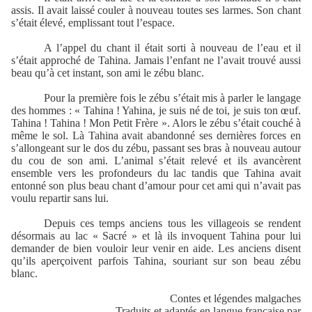
assis. Il avait laissé couler à nouveau toutes ses larmes. Son chant
s’était élevé, emplissant tout l’espace.
A l’appel du chant il était sorti à nouveau de l’eau et il
s’était approché de Tahina. Jamais l’enfant ne l’avait trouvé aussi
beau qu’à cet instant, son ami le zébu blanc.
Pour la première fois le zébu s’était mis à parler le langage
des hommes : « Tahina ! Yahina, je suis né de toi, je suis ton œuf.
Tahina ! Tahina ! Mon Petit Frère ». Alors le zébu s’était couché à
même le sol. Là Tahina avait abandonné ses dernières forces en
s’allongeant sur le dos du zébu, passant ses bras à nouveau autour
du cou de son ami. L’animal s’était relevé et ils avancèrent
ensemble vers les profondeurs du lac tandis que Tahina avait
entonné son plus beau chant d’amour pour cet ami qui n’avait pas
voulu repartir sans lui.
Depuis ces temps anciens tous les villageois se rendent
désormais au lac « Sacré » et là ils invoquent Tahina pour lui
demander de bien vouloir leur venir en aide. Les anciens disent
qu’ils aperçoivent parfois Tahina, souriant sur son beau zébu
blanc.
Contes et légendes malgaches
Traduits et adaptés en langue française par