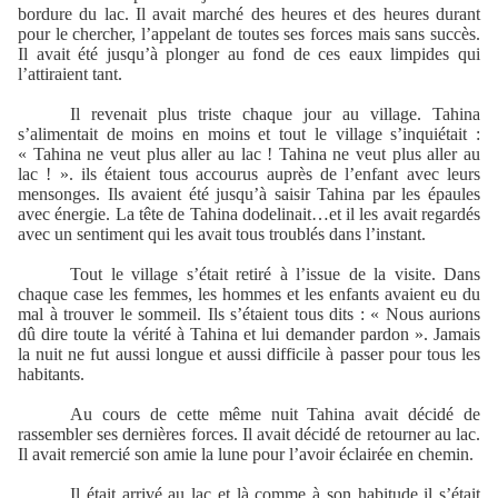
bordure du lac. Il avait marché des heures et des heures durant
pour le chercher, l’appelant de toutes ses forces mais sans succès.
Il avait été jusqu’à plonger au fond de ces eaux limpides qui
l’attiraient tant.
Il revenait plus triste chaque jour au village. Tahina
s’alimentait de moins en moins et tout le village s’inquiétait :
« Tahina ne veut plus aller au lac ! Tahina ne veut plus aller au
lac ! ». ils étaient tous accourus auprès de l’enfant avec leurs
mensonges. Ils avaient été jusqu’à saisir Tahina par les épaules
avec énergie. La tête de Tahina dodelinait…et il les avait regardés
avec un sentiment qui les avait tous troublés dans l’instant.
Tout le village s’était retiré à l’issue de la visite. Dans
chaque case les femmes, les hommes et les enfants avaient eu du
mal à trouver le sommeil. Ils s’étaient tous dits : « Nous aurions
dû dire toute la vérité à Tahina et lui demander pardon ». Jamais
la nuit ne fut aussi longue et aussi difficile à passer pour tous les
habitants.
Au cours de cette même nuit Tahina avait décidé de
rassembler ses dernières forces. Il avait décidé de retourner au lac.
Il avait remercié son amie la lune pour l’avoir éclairée en chemin.
Il était arrivé au lac et là comme à son habitude il s’était