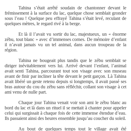
Tahina s’était arrêté soudain de chantonner devant le
frémissement à la surface du lac, quelque chose semblait gronder
sous l’eau ! Quelque peu effrayé Tahina s’était levé, reculant de
quelques mètres, le regard rivé à la berge.
Et là il l’avait vu sortir du lac, majestueux, un « énorme
zébu, tout blanc » avec d’immenses cornes. De mémoire d’enfant
il n’avait jamais vu un tel animal, dans aucun troupeau de la
région.
Tahina ne bougeait plus tandis que le zébu semblait se
diriger inévitablement vers lui. Arrivé devant l’enfant, l’animal
avait senti Tahina, parcourant tout son visage avec son museau
avant de finir par incliner la tête devant le petit garçon. Là Tahina
avait libéré un geste retenu depuis si longtemps, il avait passé ses
bras autour du cou du zébu sans réfléchir, collant son visage à cet
ami venu de nulle part.
Chaque jour Tahina venait voir son ami le zébu blanc au
bord du lac et là dans un rituel il se mettait à chanter pour appeler
celui qui surgissait à chaque fois de cette immense étendue d’eau.
Ils passaient ainsi des heures ensemble jusqu’au coucher du soleil.
Au bout de quelques temps tout le village avait été