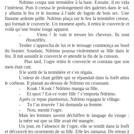
Ndrimo coupa une termitière à la base. Ensuite, il en vida
l’intérieur. Puis il creusa le prolongement des galeries dans le sol,
y alluma le feu et le tisonna à l’aide de fagots de bois sec. Une
flamme ardente jaillit. Ndrimo plaça sur le feu la termitière creuse,
qui formait le couvercle. Un moment après, il retira le couvercle et
voilà qu’une braise rouge apparut.
-
Viens ! Je vais te tresser les cheveux. Ils sont
ébouriffés.
Tenike s’approcha de lui et le tressage commença au bord
du brasier. Soudain, Ndrimo poussa violemment sa fille dans le
feu. Il mit aussitôt le couvercle et attendit la fin de la cuisson.
Plus tard, l’ogre retira le couvercle et constata que son
mets était cuit.
Il le sortit de la termitière et s’en régala.
L’odeur de chair grillée qui se répandait dans la forêt attira
le corbeau. Il planait au-dessus de Ndrimo en croassant.
-
Koak ! Koak ! Ndrimo manga sa fille.
-
Et quoi ? Est-ce votre fille ? s’emporta Ndrimo.
Après ce repas plantureux, Ndrimo regagna le village.
-
Tu l’as trouvée ? lui demanda sa femme.
-
Non, mentit l’ogre.
Mais les femmes savent déchiffrer le langage du visage :
la mère sut que sa fille avait été mangée.
Un jour, en l’absence de l’ogre, elle se rendit dans la forêt
et découvrit les ossements de sa fille. Elle les ramassa. De retour à