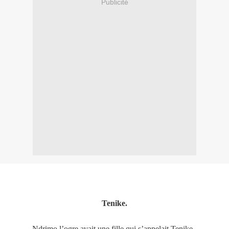
Publicité
Tenike.
Ndrimo l’ogre avait une fille qui s’appelait Tenike.