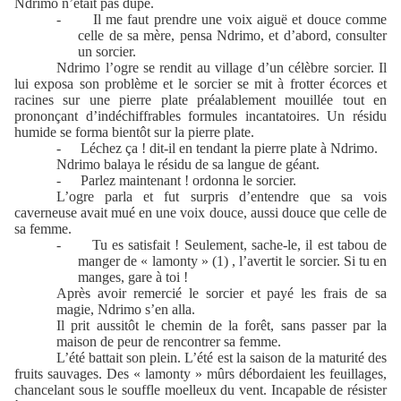
Ndrimo n’était pas dupe.
-
Il me faut prendre une voix aiguë et douce comme
celle de sa mère, pensa Ndrimo, et d’abord, consulter
un sorcier.
Ndrimo l’ogre se rendit au village d’un célèbre sorcier. Il
lui exposa son problème et le sorcier se mit à frotter écorces et
racines sur une pierre plate préalablement mouillée tout en
prononçant d’indéchiffrables formules incantatoires. Un résidu
humide se forma bientôt sur la pierre plate.
-
Léchez ça ! dit-il en tendant la pierre plate à Ndrimo.
Ndrimo balaya le résidu de sa langue de géant.
-
Parlez maintenant ! ordonna le sorcier.
L’ogre parla et fut surpris d’entendre que sa vois
caverneuse avait mué en une voix douce, aussi douce que celle de
sa femme.
-
Tu es satisfait ! Seulement, sache-le, il est tabou de
manger de « lamonty » (1) , l’avertit le sorcier. Si tu en
manges, gare à toi !
Après avoir remercié le sorcier et payé les frais de sa
magie, Ndrimo s’en alla.
Il prit aussitôt le chemin de la forêt, sans passer par la
maison de peur de rencontrer sa femme.
L’été battait son plein. L’été est la saison de la maturité des
fruits sauvages. Des « lamonty » mûrs débordaient les feuillages,
chancelant sous le souffle moelleux du vent. Incapable de résister