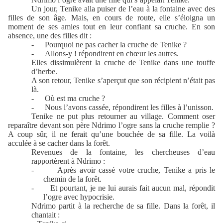
Un jour, Tenike alla puiser de l’eau à la fontaine avec des
filles de son âge. Mais, en cours de route, elle s’éloigna un
moment de ses amies tout en leur confiant sa cruche. En son
absence, une des filles dit :
-
Pourquoi ne pas cacher la cruche de Tenike ?
-
Allons-y ! répondirent en chœur les autres.
Elles dissimulèrent la cruche de Tenike dans une touffe
d’herbe.
A son retour, Tenike s’aperçut que son récipient n’était pas
là.
-
Où est ma cruche ?
-
Nous l’avons cassée, répondirent les filles à l’unisson.
Tenike ne put plus retourner au village. Comment oser
reparaître devant son père Ndrimo l’ogre sans la cruche remplie ?
A coup sûr, il ne ferait qu’une bouchée de sa fille. La voilà
acculée à se cacher dans la forêt.
Revenues de la fontaine, les chercheuses d’eau
rapportèrent à Ndrimo :
-
Après avoir cassé votre cruche, Tenike a pris le
chemin de la forêt.
-
Et pourtant, je ne lui aurais fait aucun mal, répondit
l’ogre avec hypocrisie.
Ndrimo partit à la recherche de sa fille. Dans la forêt, il
chantait :