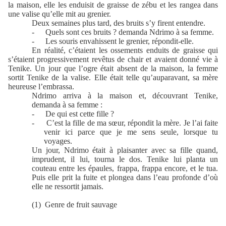
la maison, elle les enduisit de graisse de zébu et les rangea dans
une valise qu’elle mit au grenier.
Deux semaines plus tard, des bruits s’y firent entendre.
-
Quels sont ces bruits ? demanda Ndrimo à sa femme.
-
Les souris envahissent le grenier, répondit-elle.
En réalité, c’étaient les ossements enduits de graisse qui
s’étaient progressivement revêtus de chair et avaient donné vie à
Tenike. Un jour que l’ogre était absent de la maison, la femme
sortit Tenike de la valise. Elle était telle qu’auparavant, sa mère
heureuse l’embrassa.
Ndrimo arriva à la maison et, découvrant Tenike,
demanda à sa femme :
-
De qui est cette fille ?
-
C’est la fille de ma sœur, répondit la mère. Je l’ai faite
venir ici parce que je me sens seule, lorsque tu
voyages.
Un jour, Ndrimo était à plaisanter avec sa fille quand,
imprudent, il lui, tourna le dos. Tenike lui planta un
couteau entre les épaules, frappa, frappa encore, et le tua.
Puis elle prit la fuite et plongea dans l’eau profonde d’où
elle ne ressortit jamais.
(1)
Genre de fruit sauvage