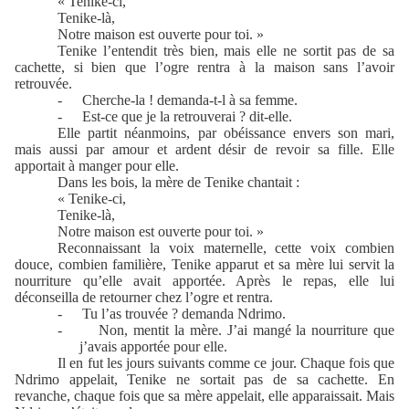
« Tenike-ci,
Tenike-là,
Notre maison est ouverte pour toi. »
Tenike l’entendit très bien, mais elle ne sortit pas de sa
cachette, si bien que l’ogre rentra à la maison sans l’avoir
retrouvée.
-
Cherche-la ! demanda-t-l à sa femme.
-
Est-ce que je la retrouverai ? dit-elle.
Elle partit néanmoins, par obéissance envers son mari,
mais aussi par amour et ardent désir de revoir sa fille. Elle
apportait à manger pour elle.
Dans les bois, la mère de Tenike chantait :
« Tenike-ci,
Tenike-là,
Notre maison est ouverte pour toi. »
Reconnaissant la voix maternelle, cette voix combien
douce, combien familière, Tenike apparut et sa mère lui servit la
nourriture qu’elle avait apportée. Après le repas, elle lui
déconseilla de retourner chez l’ogre et rentra.
-
Tu l’as trouvée ? demanda Ndrimo.
-
Non, mentit la mère. J’ai mangé la nourriture que
j’avais apportée pour elle.
Il en fut les jours suivants comme ce jour. Chaque fois que
Ndrimo appelait, Tenike ne sortait pas de sa cachette. En
revanche, chaque fois que sa mère appelait, elle apparaissait. Mais