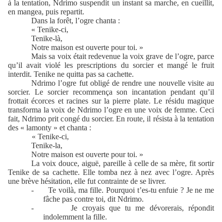
à la tentation, Ndrimo suspendit un instant sa marche, en cueillit,
en mangea, puis repartit.
Dans la forêt, l’ogre chanta :
« Tenike-ci,
Tenike-là,
Notre maison est ouverte pour toi. »
Mais sa voix était redevenue la voix grave de l’ogre, parce
qu’il avait violé les prescriptions du sorcier et mangé le fruit
interdit. Tenike ne quitta pas sa cachette.
Ndrimo l’ogre fut obligé de rendre une nouvelle visite au
sorcier. Le sorcier recommença son incantation pendant qu’il
frottait écorces et racines sur la pierre plate. Le résidu magique
transforma la voix de Ndrimo l’ogre en une voix de femme. Ceci
fait, Ndrimo prit congé du sorcier. En route, il résista à la tentation
des « lamonty » et chanta :
« Tenike-ci,
Tenike-la,
Notre maison est ouverte pour toi. »
La voix douce, aiguë, pareille à celle de sa mère, fit sortir
Tenike de sa cachette. Elle tomba nez à nez avec l’ogre. Après
une brève hésitation, elle fut contrainte de se livrer.
-
Te voilà, ma fille. Pourquoi t’es-tu enfuie ? Je ne me
fâche pas contre toi, dit Ndrimo.
-
Je croyais que tu me dévorerais, répondit
indolemment la fille.