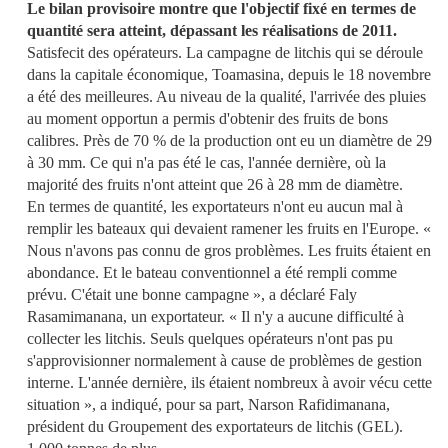
Le bilan provisoire montre que l'objectif fixé en termes de
quantité sera atteint, dépassant les réalisations de 2011.
Satisfecit des opérateurs. La cam­pagne de litchis qui se déroule
dans la capitale économique, Toa­masina, depuis le 18 novembre
a été des meilleures. Au niveau de la qualité, l'arrivée des pluies
au moment opportun a permis d'obtenir des fruits de bons
calibres. Près de 70 % de la pro­duction ont eu un diamètre de 29
à 30 mm. Ce qui n'a pas été le cas, l'année dernière, où la
majorité des fruits n'ont atteint que 26 à 28 mm de diamètre.
En termes de quantité, les exportateurs n'ont eu aucun mal à
remplir les bateaux qui devaient ramener les fruits en l'Europe. «
Nous n'avons pas connu de gros problèmes. Les fruits étaient en
abondance. Et le bateau conventionnel a été rempli comme
prévu. C'était une bonne campagne », a déclaré Faly
Rasamimanana, un exportateur. « Il n'y a aucune difficulté à
collecter les litchis. Seuls quelques opérateurs n'ont pas pu
s'approvisionner normalement à cause de problèmes de gestion
interne. L'année dernière, ils étaient nombreux à avoir vécu cette
situation », a indiqué, pour sa part, Narson Rafidimanana,
président du Groupement des exportateurs de litchis (GEL).