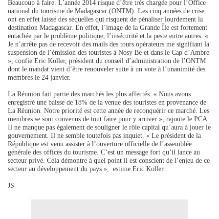
Beaucoup à faire. L’année 2014 risque d’être très chargée pour l’Office
national du tourisme de Madagascar (ONTM). Les cinq années de crise
ont en effet laissé des séquelles qui risquent de pénaliser lourdement la
destination Madagascar. En effet, l’image de la Grande Île est fortement
entachée par le problème politique, l’insécurité et la peste entre autres. «
Je n’arrête pas de recevoir des mails des tours opérateurs me signifiant la
suspension de l’émission des touristes à Nosy Be et dans le Cap d’Ambre
», confie Eric Koller, président du conseil d’administration de l’ONTM
dont le mandat vient d’être renouveler suite à un vote à l’unanimité des
membres le 24 janvier.
La Réunion fait partie des marchés les plus affectés. « Nous avons
enregistré une baisse de 18% de la venue des touristes en provenance de
La Réunion. Notre priorité est cette année de reconquérir ce marché. Les
membres se sont convenus de tout faire pour y arriver », rajoute le PCA.
Il ne manque pas également de souligner le rôle capital qu’aura à jouer le
gouvernement. Il ne semble toutefois pas inquiet. « Le président de la
République est venu assister à l’ouverture officielle de l’assemblée
générale des offices du tourisme. C’est un message fort qu’il lance au
secteur privé. Cela démontre à quel point il est conscient de l’enjeu de ce
secteur au développement du pays »,
estime Eric Koller.
JS