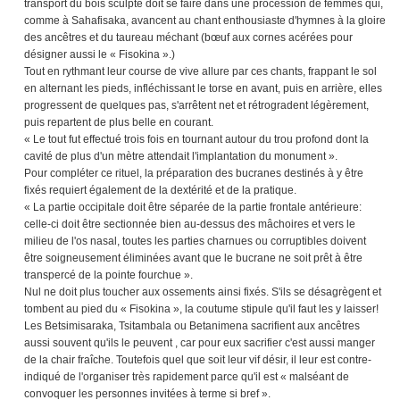
transport du bois sculpté doit se faire dans une procession de femmes qui,
comme à Sahafisaka, avancent au chant enthousiaste d'hymnes à la gloire
des ancêtres et du taureau méchant (bœuf aux cornes acérées pour
désigner aussi le « Fisokina ».)
Tout en rythmant leur course de vive allure par ces chants, frappant le sol
en alternant les pieds, infléchissant le torse en avant, puis en arrière, elles
progressent de quelques pas, s'arrêtent net et rétrogradent légèrement,
puis repartent de plus belle en courant.
« Le tout fut effectué trois fois en tournant autour du trou profond dont la
cavité de plus d'un mètre attendait l'implantation du monument ».
Pour compléter ce rituel, la préparation des bucranes destinés à y être
fixés requiert également de la dextérité et de la pratique.
« La partie occipitale doit être séparée de la partie frontale antérieure:
celle-ci doit être sectionnée bien au-dessus des mâchoires et vers le
milieu de l'os nasal, toutes les parties charnues ou corruptibles doivent
être soigneusement éliminées avant que le bucrane ne soit prêt à être
transpercé de la pointe fourchue ».
Nul ne doit plus toucher aux ossements ainsi fixés. S'ils se désagrègent et
tombent au pied du « Fisokina », la coutume stipule qu'il faut les y laisser!
Les Betsimisaraka, Tsitambala ou Betanimena sacrifient aux ancêtres
aussi souvent qu'ils le peuvent , car pour eux sacrifier c'est aussi manger
de la chair fraîche. Toutefois quel que soit leur vif désir, il leur est contre-
indiqué de l'organiser très rapidement parce qu'il est « malséant de
convoquer les personnes invitées à terme si bref ».