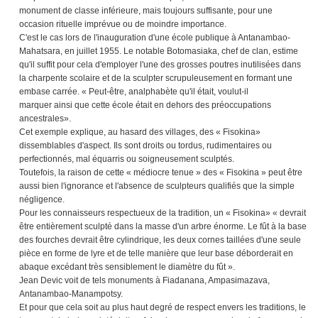
monument de classe inférieure, mais toujours suffisante, pour une
occasion rituelle imprévue ou de moindre importance.
C'est le cas lors de l'inauguration d'une école publique à Antanambao-
Mahatsara, en juillet 1955. Le notable Botomasiaka, chef de clan, estime
qu'il suffit pour cela d'employer l'une des grosses poutres inutilisées dans
la charpente scolaire et de la sculpter scrupuleusement en formant une
embase carrée. « Peut-être, analphabète qu'il était, voulut-il
marquer ainsi que cette école était en dehors des préoccupations
ancestrales».
Cet exemple explique, au hasard des villages, des « Fiso­kina»
dissemblables d'aspect. Ils sont droits ou tordus, rudimentaires ou
perfectionnés, mal équarris ou soigneusement sculptés.
Toutefois, la raison de cette « médiocre tenue » des « Fisokina » peut être
aussi bien l'ignorance et l'absence de sculpteurs qualifiés que la simple
négligence.
Pour les connaisseurs respectueux de la tradition, un « Fiso­kina» « devrait
être entièrement sculpté dans la masse d'un arbre énorme. Le fût à la base
des fourches devrait être cylindrique, les deux cornes taillées d'une seule
pièce en forme de lyre et de telle manière que leur base déborderait en
abaque excédant très sensiblement le diamètre du fût ».
Jean Devic voit de tels monuments à Fiadanana, Ampasi­mazava,
Antanambao-Manam­potsy.
Et pour que cela soit au plus haut degré de respect envers les traditions, le