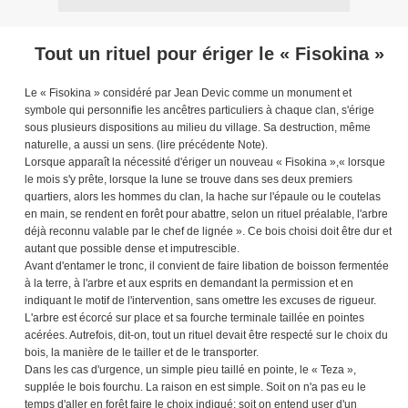
Tout un rituel pour ériger le « Fisokina »
Le « Fisokina » considéré par Jean Devic comme un monument et
symbole qui personnifie les ancêtres particuliers à chaque clan, s'érige
sous plusieurs dispositions au milieu du village. Sa destruction, même
naturelle, a aussi un sens. (lire précédente Note).
Lorsque apparaît la nécessité d'ériger un nouveau « Fisokina »,« lorsque
le mois s'y prête, lorsque la lune se trouve dans ses deux premiers
quartiers, alors les hommes du clan, la hache sur l'épaule ou le coutelas
en main, se rendent en forêt pour abattre, selon un rituel préalable, l'arbre
déjà reconnu valable par le chef de lignée ». Ce bois choisi doit être dur et
autant que possible dense et imputrescible.
Avant d'entamer le tronc, il convient de faire libation de boisson fermentée
à la terre, à l'arbre et aux esprits en demandant la permission et en
indiquant le motif de l'intervention, sans omettre les excuses de rigueur.
L'arbre est écorcé sur place et sa fourche terminale taillée en pointes
acérées. Autrefois, dit-on, tout un rituel devait être respecté sur le choix du
bois, la manière de le tailler et de le transporter.
Dans les cas d'urgence, un simple pieu taillé en pointe, le « Teza »,
supplée le bois fourchu. La raison en est simple. Soit on n'a pas eu le
temps d'aller en forêt faire le choix indiqué; soit on entend user d'un