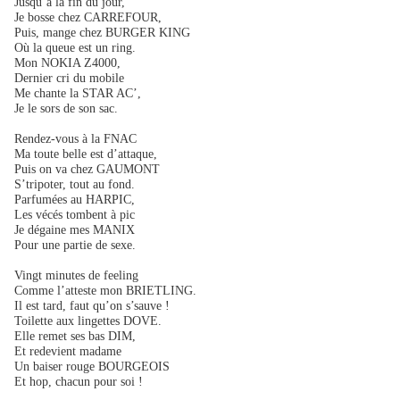
Jusqu’à la fin du jour,
Je bosse chez CARREFOUR,
Puis, mange chez BURGER KING
Où la queue est un ring.
Mon NOKIA Z4000,
Dernier cri du mobile
Me chante la STAR AC’,
Je le sors de son sac.
Rendez-vous à la FNAC
Ma toute belle est d’attaque,
Puis on va chez GAUMONT
S’tripoter, tout au fond.
Parfumées au HARPIC,
Les vécés tombent à pic
Je dégaine mes MANIX
Pour une partie de sexe.
Vingt minutes de feeling
Comme l’atteste mon BRIETLING.
Il est tard, faut qu’on s’sauve !
Toilette aux lingettes DOVE.
Elle remet ses bas DIM,
Et redevient madame
Un baiser rouge BOURGEOIS
Et hop, chacun pour soi !