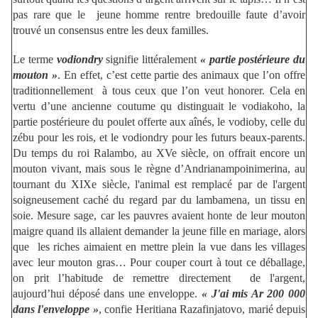
pas rare que le jeune homme rentre bredouille faute d’avoir
trouvé un consensus entre les deux familles.
Le terme
vodiondry
signifie littéralement
« partie postérieure du
mouton »
. En effet, c’est cette partie des animaux que l’on offre
traditionnellement à tous ceux que l’on veut honorer. Cela en
vertu d’une ancienne coutume qu distinguait le vodiakoho, la
partie postérieure du poulet offerte aux aînés, le vodioby, celle du
zébu pour les rois, et le vodiondry pour les futurs beaux-parents.
Du temps du roi Ralambo, au XVe siècle, on offrait encore un
mouton vivant, mais sous le règne d’Andrianampoinimerina, au
tournant du XIXe siècle, l'animal est remplacé par de l'argent
soigneusement caché du regard par du lambamena, un tissu en
soie. Mesure sage, car les pauvres avaient honte de leur mouton
maigre quand ils allaient demander la jeune fille en mariage, alors
que les riches aimaient en mettre plein la vue dans les villages
avec leur mouton gras… Pour couper court à tout ce déballage,
on prit l’habitude de remettre directement de l'argent,
aujourd’hui déposé dans une enveloppe.
« J'ai mis Ar 200 000
dans l'enveloppe »
, confie Heritiana Razafinjatovo, marié depuis