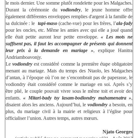
le mois dernier. Une somme plutôt rondelette pour les Malgaches.
Durant la cérémonie du
vodiondry
, le jeune homme offre
également différentes enveloppes remplies d'argent à la famille de
sa dulcinée : le
tapi-maso
(cache-vue) pour les frères, l’
ala-fady
pour les oncles, etc. Même les amies avec qui elle a joué quand
elle était petite auront leur petite enveloppe.
« Les mots ne
suffisent pas, il faut les accompagner de présents qui donnent
leur prix à la demande en mariage »
, explique Hanitra
Andriamboavonjy.
Le
vodiondry
est considéré comme la première étape obligatoire
menant au mariage. Mais du temps des Ntaolo, les Malgaches
d’antan, à l’époque où l’on ne s’encombrait pas de paperasse, le
vodiondry était considéré comme le mariage en soi. Après s’y
être plié, le couple pouvait vivre sous le même toit et avoir des
enfants.
« Mitari-bady tsy lasam-bodiondry mahamenatra »
,
disaient alors les anciens. Aujourd’hui, le
vodiondry
a besoin, en
plus, du mariage civil à la mairie et religieux à l’église pour
officialiser l’union. Autres temps, autres mœurs.
Njato Georges