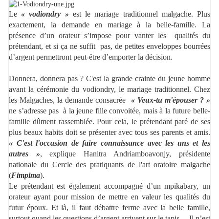
Le
« vodiondry »
est le mariage traditionnel malgache. Plus
exactement, la demande en mariage à la belle-famille. La
présence d’un orateur s’impose pour vanter les qualités du
prétendant, et si ça ne suffit pas, de petites enveloppes bourrées
d’argent permettront peut-être d’emporter la décision.
Donnera, donnera pas ? C'est la grande crainte du jeune homme
avant la cérémonie du vodiondry, le mariage traditionnel. Chez
les Malgaches, la demande consacrée
« Veux-tu m'épouser ? »
ne s’adresse pas à la jeune fille convoitée, mais à la future belle-
famille dûment rassemblée. Pour cela, le prétendant paré de ses
plus beaux habits doit se présenter avec tous ses parents et amis.
« C'est l'occasion de faire connaissance avec les uns et les
autres »
, explique Hanitra Andriamboavonjy, présidente
nationale du Cercle des pratiquants de l'art oratoire malgache
(
Fimpima
).
Le prétendant est également accompagné d’un mpikabary, un
orateur ayant pour mission de mettre en valeur les qualités du
futur époux. Et là, il faut débattre ferme avec la belle famille,
surtout quand les questions d’argent arrivent sur le tapis… Il n’est