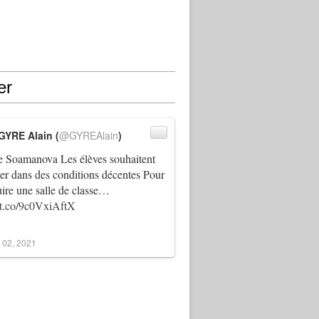
er
GYRE Alain (
@GYREAlain
)
 Soamanova Les élèves souhaitent
ller dans des conditions décentes Pour
uire une salle de classe…
//t.co/9c0VxiAftX
 02, 2021