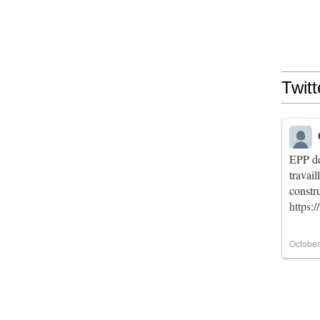
Twitt
EPP de
travai
constr
https:
October