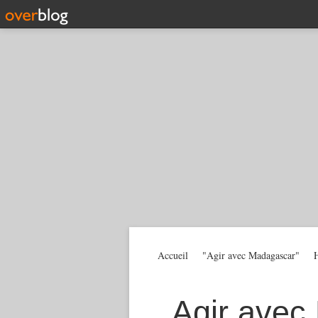
Accueil
"Agir avec Madagascar"
H
Agir avec