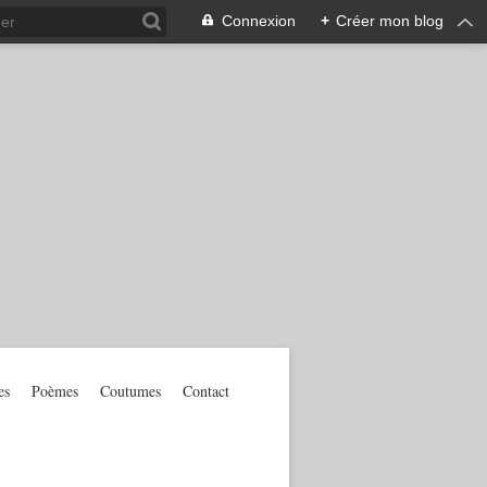
Connexion
+
Créer mon blog
es
Poèmes
Coutumes
Contact