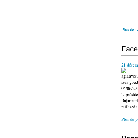
Plus de t
Face
21 décem
agir.ave
sera gou
04/06/201
le présid
Rajaonari
milliards 
Plus de p