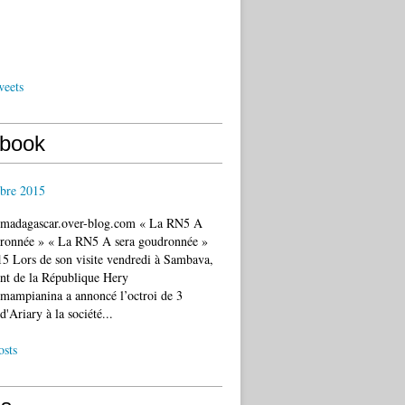
weets
book
bre 2015
c.madagascar.over-blog.com « La RN5 A
dronnée » « La RN5 A sera goudronnée »
5 Lors de son visite vendredi à Sambava,
ent de la République Hery
mampianina a annoncé l’octroi de 3
d'Ariary à la société...
osts