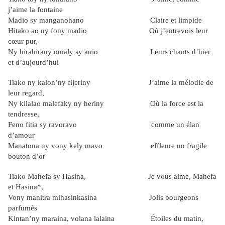
j’aime la fontaine
Madio sy manganohano Claire et limpide
Hitako ao ny fony madio Où j’entrevois leur
cœur pur,
Ny hirahirany omaly sy anio Leurs chants d’hier
et d’aujourd’hui
Tiako ny kalon’ny fijeriny J’aime la mélodie de
leur regard,
Ny kilalao malefaky ny heriny Où la force est la
tendresse,
Feno fitia sy ravoravo comme un élan
d’amour
Manatona ny vony kely mavo effleure un fragile
bouton d’or
Tiako Mahefa sy Hasina, Je vous aime, Mahefa
et Hasina*,
Vony manitra mihasinkasina Jolis bourgeons
parfumés
Kintan’ny maraina, volana lalaina Étoiles du matin,