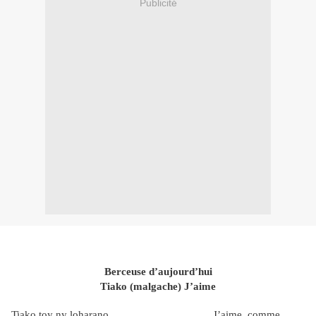
Publicité
Berceuse d’aujourd’hui
Tiako (malgache) J’aime
Tiako toy ny loharano J’aime, comme