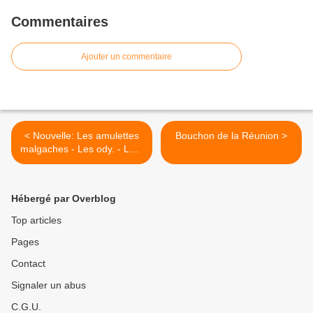
Commentaires
Ajouter un commentaire
< Nouvelle: Les amulettes
Bouchon de la Réunion >
malgaches - Les ody. - Leur
culte toujours vivace
(Charles RENEL
Hébergé par Overblog
Top articles
Pages
Contact
Signaler un abus
C.G.U.