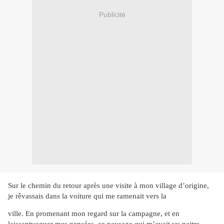
Publicité
Sur le chemin du retour après une visite à mon village
d’origine,
je rêvassais dans la voiture qui me ramenait vers la
ville. En promenant mon regard sur la campagne, et en
laissant
voguer mes pensées, ce paysage qui m’avait vu naitre,