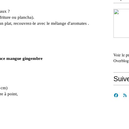
eaux ?
riture ou plancha).
un plat, recouvrez-le avec le mélange d'aromates .
Voir le p
uce mangue gingembre
Overblog
Suiv
3 cm)
e à point,