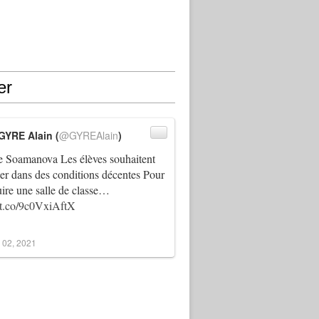
er
GYRE Alain (
@GYREAlain
)
 Soamanova Les élèves souhaitent
ller dans des conditions décentes Pour
uire une salle de classe…
//t.co/9c0VxiAftX
 02, 2021