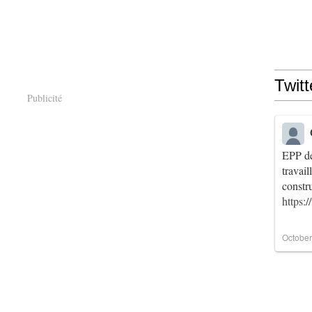
Twitt
Publicité
EPP de
travai
constr
https:
October