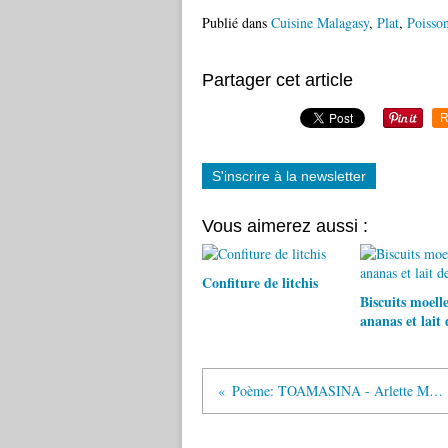
Publié dans
Cuisine Malagasy
,
Plat
,
Poisso
Partager cet article
R
S'inscrire à la newsletter
Vous aimerez aussi :
Confiture de litchis
Biscuits moell
ananas et lait 
Poème: TOAMASINA - Arlette Maillot