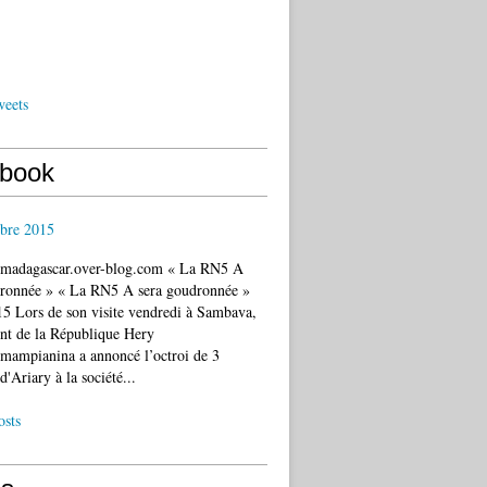
weets
book
bre 2015
c.madagascar.over-blog.com « La RN5 A
dronnée » « La RN5 A sera goudronnée »
5 Lors de son visite vendredi à Sambava,
ent de la République Hery
mampianina a annoncé l’octroi de 3
d'Ariary à la société...
osts