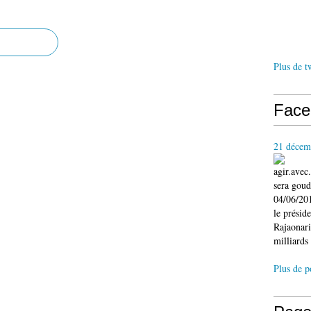
Plus de t
Face
21 décem
agir.ave
sera gou
04/06/201
le présid
Rajaonari
milliards 
Plus de p