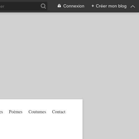
Connexion
+
Créer mon blog
es
Poèmes
Coutumes
Contact