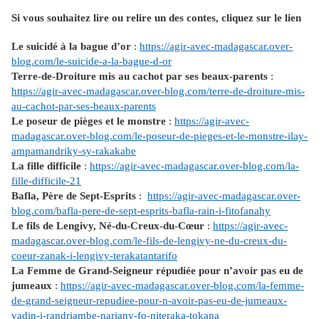
Si vous souhaitez lire ou relire un des contes, cliquez sur le lien
Le suicidé à la bague d’or
:
https://agir-avec-madagascar.over-
blog.com/le-suicide-a-la-bague-d-or
Terre-de-Droiture mis au cachot par ses beaux-parents
:
https://agir-avec-madagascar.over-blog.com/terre-de-droiture-mis-
au-cachot-par-ses-beaux-parents
Le poseur de pièges et le monstre
:
https://agir-avec-
madagascar.over-blog.com/le-poseur-de-pieges-et-le-monstre-ilay-
ampamandriky-sy-rakakabe
La fille difficile
:
https://agir-avec-madagascar.over-blog.com/la-
fille-difficile-21
Bafla, Père de Sept-Esprits
:
https://agir-avec-madagascar.over-
blog.com/bafla-pere-de-sept-esprits-bafla-rain-i-fitofanahy
Le fils de Lengivy, Né-du-Creux-du-Cœur
:
https://agir-avec-
madagascar.over-blog.com/le-fils-de-lengivy-ne-du-creux-du-
coeur-zanak-i-lengivy-terakatantarifo
La Femme de Grand-Seigneur répudiée pour n’avoir pas eu de
jumeaux
:
https://agir-avec-madagascar.over-blog.com/la-femme-
de-grand-seigneur-repudiee-pour-n-avoir-pas-eu-de-jumeaux-
vadin-i-randriambe-nariany-fo-niteraka-tokana