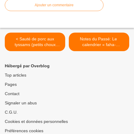
Ajouter un commentaire
< Sauté de porc aux
Notes du Passé: Le
tyssams (petits choux
calendrier « faha-
chinois) Henakisoa sy
Vazimba » d’origine
anana
sanskrite Pela.
Ravalitera >
Hébergé par Overblog
Top articles
Pages
Contact
Signaler un abus
C.G.U.
Cookies et données personnelles
Préférences cookies