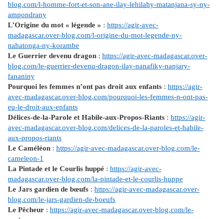
blog.com/l-homme-fort-et-son-ane-ilay-lehilahy-matanjana-sy-ny-
ampondrany
L’Origine du mot « légende »
:
https://agir-avec-
madagascar.over-blog.com/l-origine-du-mot-legende-ny-
nahatonga-ny-korambe
Le Guerrier devenu dragon
:
https://agir-avec-madagascar.over-
blog.com/le-guerrier-devenu-dragon-ilay-nanafiky-nanjary-
fananiny
Pourquoi les femmes n’ont pas droit aux enfants
:
https://agir-
avec-madagascar.over-blog.com/pourquoi-les-femmes-n-ont-pas-
eu-le-droit-aux-enfants
Délices-de-la-Parole et Habile-aux-Propos-Riants
:
https://agir-
avec-madagascar.over-blog.com/delices-de-la-paroles-et-habile-
aux-propos-riants
Le Caméléon
:
https://agir-avec-madagascar.over-blog.com/le-
cameleon-1
La Pintade et le Courlis huppé
:
https://agir-avec-
madagascar.over-blog.com/la-pintade-et-le-courlis-huppe
Le Jars gardien de bœufs
:
https://agir-avec-madagascar.over-
blog.com/le-jars-gardien-de-boeufs
Le Pêcheur
:
https://agir-avec-madagascar.over-blog.com/le-