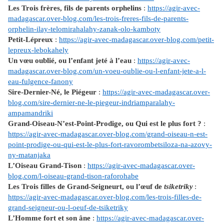
Les Trois frères, fils de parents orphelins
:
https://agir-avec-
madagascar.over-blog.com/les-trois-freres-fils-de-parents-
orphelin-ilay-telomirahalahy-zanak-olo-kamboty
Petit-Lépreux
:
https://agir-avec-madagascar.over-blog.com/petit-
lepreux-lebokahely
Un vœu oublié, ou l’enfant jeté à l’eau
:
https://agir-avec-
madagascar.over-blog.com/un-voeu-oublie-ou-l-enfant-jete-a-l-
eau-fulgence-fanony
Sire-Dernier-Né, le Piégeur
:
https://agir-avec-madagascar.over-
blog.com/sire-dernier-ne-le-piegeur-indriamparalahy-
ampamandriki
Grand-Oiseau-N’est-Point-Prodige, ou Qui est le plus fort ?
:
https://agir-avec-madagascar.over-blog.com/grand-oiseau-n-est-
point-prodige-ou-qui-est-le-plus-fort-ravorombetsiloza-na-azovy-
ny-matanjaka
L’Oiseau Grand-Tison
:
https://agir-avec-madagascar.over-
blog.com/l-oiseau-grand-tison-raforohabe
Les Trois filles de Grand-Seigneurt, ou l’œuf de
tsiketriky
:
https://agir-avec-madagascar.over-blog.com/les-trois-filles-de-
grand-seigneur-ou-l-oeuf-de-tsiketriky
L’Homme fort et son âne
:
https://agir-avec-madagascar.over-