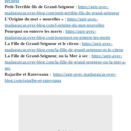
pecheur
Petit-Terrible fils de Grand-Seigneur
:
https://agir-avec-
madagascar.over-blog.com/petit-terrible-fils-de-grand-seigneur
L’Origine du mot « nouvelles »
:
https://agir-avec-
madagascar.over-blog.com/l-origine-du-mot-nouvelles
Pourquoi on enterre les morts
:
https://agir-avec-
madagascar.over-blog.com/pourquoi-on-enterre-les-morts
La Fille de Grand-Seigneur et le citron
:
https://agir-avec-
madagascar.over-blog.com/la-fille-de-grand-seigneur-et-le-citron
La Fille de Grand-Seigneur, ou la Mer à sec
:
https://agir-avec-
madagascar.over-blog.com/la-fille-de-grand-seigneur-ou-la-mer-a-
sec
Rajaribe et Ratovoana
:
https://agir-avec-madagascar.over-
blog.com/rajaribe-et-ratovoana