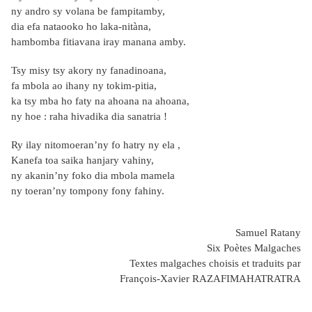
ny andro sy volana be fampitamby,
dia efa nataooko ho laka-nitàna,
hambomba fitiavana iray manana amby.
Tsy misy tsy akory ny fanadinoana,
fa mbola ao ihany ny tokim-pitia,
ka tsy mba ho faty na ahoana na ahoana,
ny hoe : raha hivadika dia sanatria !
Ry ilay nitomoeran’ny fo hatry ny ela ,
Kanefa toa saika hanjary vahiny,
ny akanin’ny foko dia mbola mamela
ny toeran’ny tompony fony fahiny.
Samuel Ratany
Six Poètes Malgaches
Textes malgaches choisis et traduits par
François-Xavier RAZAFIMAHATRATRA