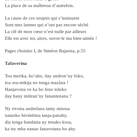
La place de sa maîtresse d’autrefois.
La cause de ces soupirs qui s’insinuent
Sont mes larmes qui n’ont pas encore séché
La clé de mon cœur n’est nulle par ailleurs
Elle est avec toi, alors, ouvre-le ma bien-aimée !
Pages choisies I, de Siméon Rajaona, p.55
Tafaverina
Toa merika, ho’aho, ilay andron’ny foko,
toa ora-mikija no tonga mazàna !
Hanjavona ve ka ho feno toloko
ilay hany miitran’ny fanantenana ?
Ny rivotra andrefana tamy misosa
nataoko hivimbina tanja-panahy,
dia tonga handatsa ny tenako kosa,
ka tsy mba nanao fanavotana ho ahy.