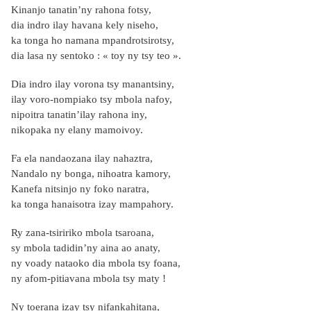
Kinanjo tanatin’ny rahona fotsy,
dia indro ilay havana kely niseho,
ka tonga ho namana mpandrotsirotsy,
dia lasa ny sentoko : « toy ny tsy teo ».
Dia indro ilay vorona tsy manantsiny,
ilay voro-nompiako tsy mbola nafoy,
nipoitra tanatin’ilay rahona iny,
nikopaka ny elany mamoivoy.
Fa ela nandaozana ilay nahaztra,
Nandalo ny bonga, nihoatra kamory,
Kanefa nitsinjo ny foko naratra,
ka tonga hanaisotra izay mampahory.
Ry zana-tsiririko mbola tsaroana,
sy mbola tadidin’ny aina ao anaty,
ny voady nataoko dia mbola tsy foana,
ny afom-pitiavana mbola tsy maty !
Ny toerana izay tsy nifankahitana,