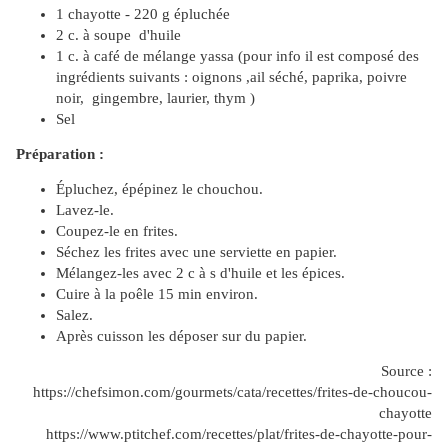
1 chayotte - 220 g épluchée
2 c. à soupe d'huile
1 c. à café de mélange yassa (pour info il est composé des
ingrédients suivants : oignons ,ail séché, paprika, poivre
noir, gingembre, laurier, thym )
Sel
Préparation :
Épluchez, épépinez le chouchou.
Lavez-le.
Coupez-le en frites.
Séchez les frites avec une serviette en papier.
Mélangez-les avec 2 c à s d'huile et les épices.
Cuire à la poêle 15 min environ.
Salez.
Après cuisson les déposer sur du papier.
Source :
https://chefsimon.com/gourmets/cata/recettes/frites-de-choucou-
chayotte
https://www.ptitchef.com/recettes/plat/frites-de-chayotte-pour-