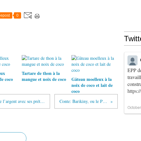
epost
0
Twitt
EPP de
eux
Tartare de thon à la
travai
de coco
mangue et noix de coco
Gâteau moelleux à la
constr
noix de coco et lait de
https:
coco
Conte: La jeune fille qui jouait pour de l’argent avec ses prétendants
Conte: Barikiny, ou le Pauvre
October