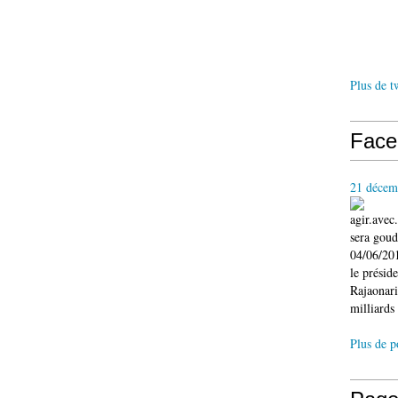
Plus de t
Face
21 décem
agir.ave
sera gou
04/06/201
le présid
Rajaonari
milliards 
Plus de p