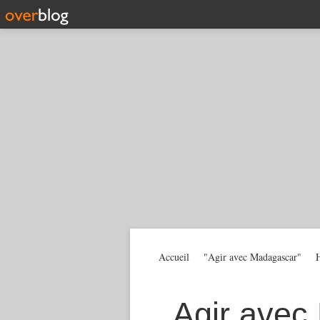
Accueil
"Agir avec Madagascar"
H
Agir avec