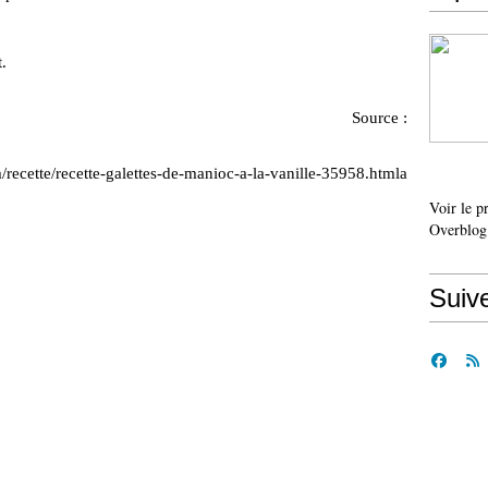
.
.
Source :
/recette/recette-galettes-de-manioc-a-la-vanille-35958.htmla
Voir le p
Overblog
Suiv