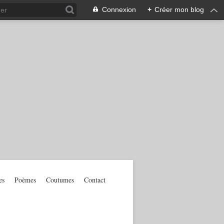
Connexion
+
Créer mon blog
es
Poèmes
Coutumes
Contact