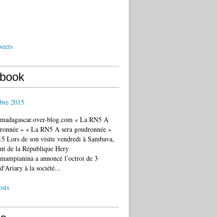
weets
book
bre 2015
c.madagascar.over-blog.com « La RN5 A
dronnée » « La RN5 A sera goudronnée »
5 Lors de son visite vendredi à Sambava,
ent de la République Hery
mampianina a annoncé l’octroi de 3
d'Ariary à la société...
osts