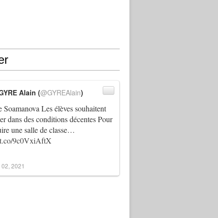
er
GYRE Alain (
@GYREAlain
)
 Soamanova Les élèves souhaitent
ller dans des conditions décentes Pour
uire une salle de classe…
//t.co/9c0VxiAftX
 02, 2021