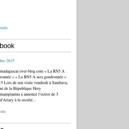
weets
book
bre 2015
c.madagascar.over-blog.com « La RN5 A
dronnée » « La RN5 A sera goudronnée »
5 Lors de son visite vendredi à Sambava,
ent de la République Hery
mampianina a annoncé l’octroi de 3
d'Ariary à la société...
osts