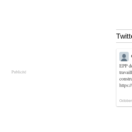
Twitt
EPP de
Publicité
travai
constr
https:
October