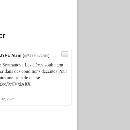
er
GYRE Alain (
@GYREAlain
)
 Soamanova Les élèves souhaitent
ller dans des conditions décentes Pour
uire une salle de classe…
//t.co/9c0VxiAftX
 02, 2021