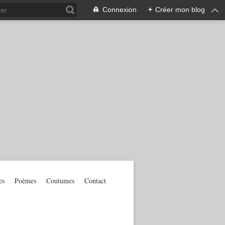
Connexion
+
Créer mon blog
es
Poèmes
Coutumes
Contact