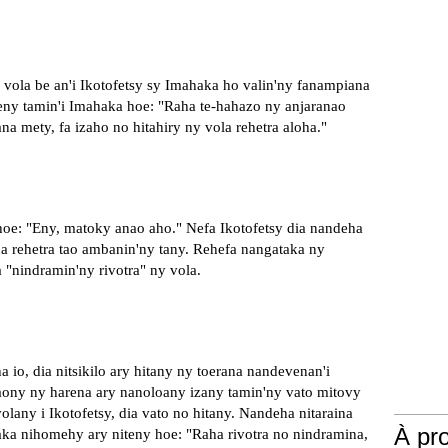
 vola be an'i Ikotofetsy sy Imahaka ho valin'ny fanampiana
iteny tamin'i Imahaka hoe: "Raha te-hahazo ny anjaranao
na mety, fa izaho no hitahiry ny vola rehetra aloha."
hoe: "Eny, matoky anao aho." Nefa Ikotofetsy dia nandeha
na rehetra tao ambanin'ny tany. Rehefa nangataka ny
a "nindramin'ny rivotra" ny vola.
 io, dia nitsikilo ary hitany ny toerana nandevenan'i
laony ny harena ary nanoloany izany tamin'ny vato mitovy
lany i Ikotofetsy, dia vato no hitany. Nandeha nitaraina
À pr
ka nihomehy ary niteny hoe: "Raha rivotra no nindramina,