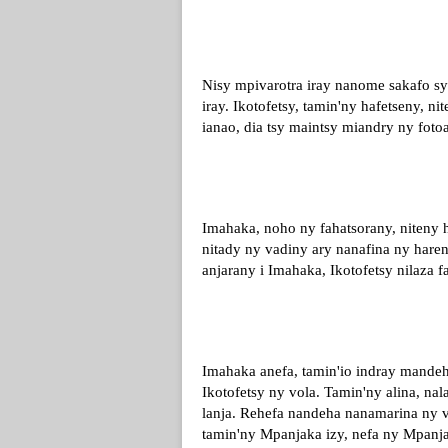
Nisy mpivarotra iray nanome sakafo sy
iray. Ikotofetsy, tamin'ny hafetseny, n
ianao, dia tsy maintsy miandry ny fotoa
Imahaka, noho ny fahatsorany, niteny 
nitady ny vadiny ary nanafina ny hare
anjarany i Imahaka, Ikotofetsy nilaza f
Imahaka anefa, tamin'io indray mandeha
Ikotofetsy ny vola. Tamin'ny alina, na
lanja. Rehefa nandeha nanamarina ny vo
tamin'ny Mpanjaka izy, nefa ny Mpanja