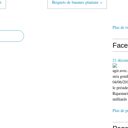
i
Beignets de bananes plantain
Plus de t
Face
21 décem
agir.ave
sera gou
04/06/201
le présid
Rajaonari
milliards 
Plus de p