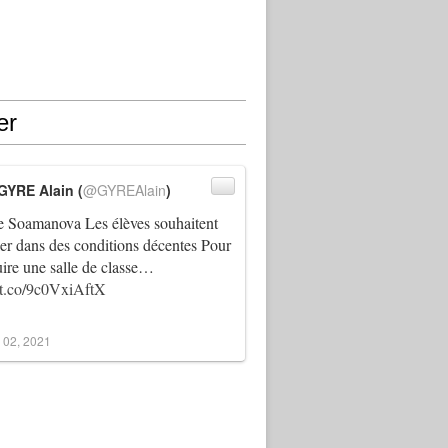
er
GYRE Alain (
@GYREAlain
)
 Soamanova Les élèves souhaitent
ller dans des conditions décentes Pour
uire une salle de classe…
//t.co/9c0VxiAftX
 02, 2021