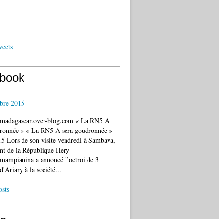
weets
book
bre 2015
c.madagascar.over-blog.com « La RN5 A
dronnée » « La RN5 A sera goudronnée »
5 Lors de son visite vendredi à Sambava,
ent de la République Hery
mampianina a annoncé l’octroi de 3
d'Ariary à la société...
osts