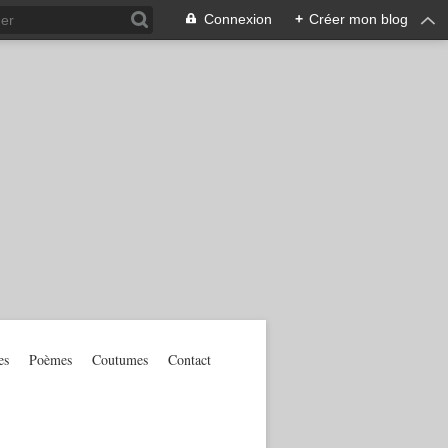
Connexion
+
Créer mon blog
es
Poèmes
Coutumes
Contact