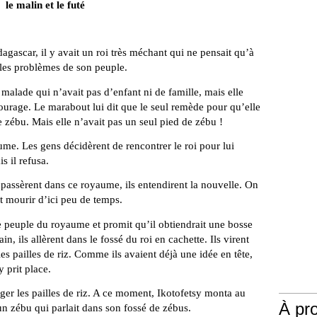
le malin et le futé
ascar, il y avait un roi très méchant qui ne pensait qu’à
t les problèmes de son peuple.
malade qui n’avait pas d’enfant ni de famille, mais elle
ourage. Le marabout lui dit que le seul remède pour qu’elle
e zébu. Mais elle n’avait pas un seul pied de zébu !
ume. Les gens décidèrent de rencontrer le roi pour lui
 il refusa.
passèrent dans ce royaume, ils entendirent la nouvelle. On
ait mourir d’ici peu de temps.
 le peuple du royaume et promit qu’il obtiendrait une bosse
, ils allèrent dans le fossé du roi en cachette. Ils virent
 pailles de riz. Comme ils avaient déjà une idée en tête,
 prit place.
er les pailles de riz. A ce moment, Ikotofetsy monta au
À pr
 un zébu qui parlait dans son fossé de zébus.