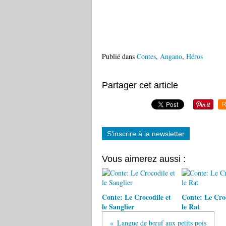
Publié dans
Contes
,
Angano
,
Héros
Partager cet article
R
S'inscrire à la newsletter
Vous aimerez aussi :
Conte: Le Crocodile et
Conte: Le Croc
le Sanglier
le Rat
Langue de bœuf aux petits pois