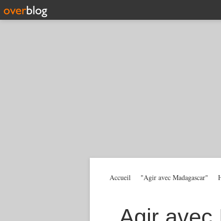
Accueil
"Agir avec Madagascar"
H
Agir avec