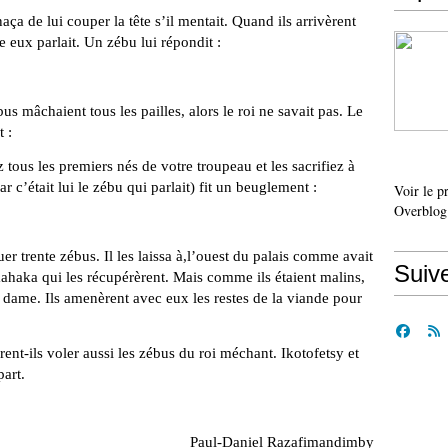
aça de lui couper la tête s’il mentait. Quand ils arrivèrent
e eux parlait. Un zébu lui répondit :
bus mâchaient tous les pailles, alors le roi ne savait pas. Le
 :
ez tous les premiers nés de votre troupeau et les sacrifiez à
ar c’était lui le zébu qui parlait) fit un beuglement :
Voir le p
Overblog
tuer trente zébus. Il les laissa à,l’ouest du palais comme avait
Suiv
Imahaka qui les récupérèrent. Mais comme ils étaient malins,
 dame. Ils amenèrent avec eux les restes de la viande pour
rent-ils voler aussi les zébus du roi méchant. Ikotofetsy et
art.
Paul-Daniel Razafimandimby