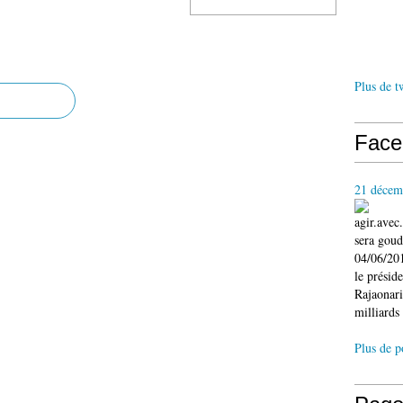
Plus de t
Face
21 décem
agir.ave
sera gou
04/06/201
le présid
Rajaonari
milliards 
Plus de p