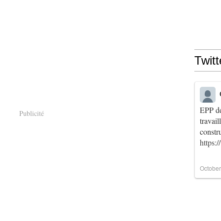
Twitt
EPP de
Publicité
travai
constr
https:
October