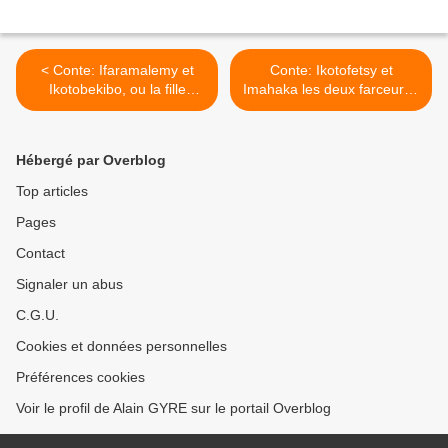
< Conte: Ifaramalemy et
Conte: Ikotofetsy et
Ikotobekibo, ou la fille
Imahaka les deux farceurs -
paralysée et le garçon au
Rencontre 1 - Jeanne de
gros ventre - Jeanne de
Longchamps >
Longchamps
Hébergé par Overblog
Top articles
Pages
Contact
Signaler un abus
C.G.U.
Cookies et données personnelles
Préférences cookies
Voir le profil de Alain GYRE sur le portail Overblog