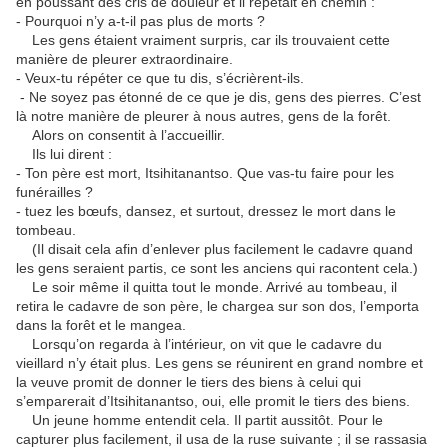
en poussant des cris de douleur et il répétait en chemin :
- Pourquoi n’y a-t-il pas plus de morts ?
Les gens étaient vraiment surpris, car ils trouvaient cette
manière de pleurer extraordinaire.
- Veux-tu répéter ce que tu dis, s’écrièrent-ils.
- Ne soyez pas étonné de ce que je dis, gens des pierres. C’est
là notre manière de pleurer à nous autres, gens de la forêt.
Alors on consentit à l’accueillir.
Ils lui dirent :
- Ton père est mort, Itsihitanantso. Que vas-tu faire pour les
funérailles ?
- tuez les bœufs, dansez, et surtout, dressez le mort dans le
tombeau.
(Il disait cela afin d’enlever plus facilement le cadavre quand
les gens seraient partis, ce sont les anciens qui racontent cela.)
Le soir même il quitta tout le monde. Arrivé au tombeau, il
retira le cadavre de son père, le chargea sur son dos, l’emporta
dans la forêt et le mangea.
Lorsqu’on regarda à l’intérieur, on vit que le cadavre du
vieillard n’y était plus. Les gens se réunirent en grand nombre et
la veuve promit de donner le tiers des biens à celui qui
s’emparerait d’Itsihitanantso, oui, elle promit le tiers des biens.
Un jeune homme entendit cela. Il partit aussitôt. Pour le
capturer plus facilement, il usa de la ruse suivante ; il se rassasia