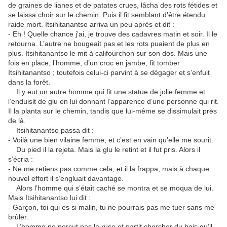
de graines de lianes et de patates crues, lâcha des rots fétides et
se laissa choir sur le chemin. Puis il fit semblant d’être étendu
raide mort. Itsihitanantso arriva un peu après et dit :
- Eh ! Quelle chance j’ai, je trouve des cadavres matin et soir. Il le
retourna. L’autre ne bougeait pas et les rots puaient de plus en
plus. Itsihitanantso le mit à califourchon sur son dos. Mais une
fois en place, l’homme, d’un croc en jambe, fit tomber
Itsihitanantso ; toutefois celui-ci parvint à se dégager et s’enfuit
dans la forêt.
Il y eut un autre homme qui fit une statue de jolie femme et
l’enduisit de glu en lui donnant l’apparence d’une personne qui rit.
Il la planta sur le chemin, tandis que lui-même se dissimulait près
de là.
Itsihitanantso passa dit :
- Voilà une bien vilaine femme, et c’est en vain qu’elle me sourit.
Du pied il la rejeta. Mais la glu le retint et il fut pris. Alors il
s’écria :
- Ne me retiens pas comme cela, et il la frappa, mais à chaque
nouvel effort il s’engluait davantage.
Alors l’homme qui s’était caché se montra et se moqua de lui.
Mais Itsihitanantso lui dit :
- Garçon, toi qui es si malin, tu ne pourrais pas me tuer sans me
brûler.
L’homme ne perçut pas la ruse et partit chercher du bois qu’il