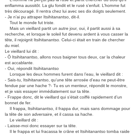
enflamma aussitôt. La glu fondit et le rusé s’enfuit. L’homme fut
très découragé. Il rentra chez lui avec ses dix doigts seulement.
- Je n’ai pu attraper Itsihitanantso, dit-il.
Tout le monde fut triste.
Mais un vieillard partit un autre jour, oui, il partit aussi à sa
recherche, et lorsque le soleil fut devenu ardent à vous casser la
tête, il rejoignit Itsihitanantso. Celui-ci était en train de chercher
du miel.
Le vieillard lui dit :
- Ô Itsihitanantso, allons nous baigner tous deux, car la chaleur
est accablante.
- Oui, répondit Itsihitanantso
Lorsque les deux hommes furent dans l’eau, le vieillard dit :
- Sais-tu, Itsihitanantso, qu’une tête arrosée d’eau ne peut-être
fendue par une hache ?- Tu es un menteur, répondit le monstre,
et je vais essayer immédiatement sur ta tête.
- Frappe donc, dit le vieillard qui s’était coiffé rapidement d’un
bonnet de fer.
Il frappa, Itsihitanantso, il frappa dur, mais sans dommage pour
la tête de son adversaire, et il cassa sa hache.
Le vieillard dit :
- Laisse-moi donc essayer sur ta tête.
Il le frappa et lui fracassa le crâne et Itsihitanantso tomba raide