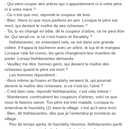
- Qui vient couper des arbres qui n’appartiennent ni à votre père
ni à votre mère ?
- Ce n’est que moi, répondit le coupeur de bois.
- Bien. Viens ici que nous parlions en ami. Lorsque le père est
mort, qui devient le maître de ses richesses ?
- Toi, tu es changé en bête, dit le coupeur d’arbre, ce ne peut être
toi. Qui serait-ce, si ce n’est Inaivo et Ifaralahy ?
Itsihitanantso, en entendant cela, se mit dans une grande
colère. Il frappa le bûcheron avec un arbre, le tua et le mangea
Lorsque cela fut connu, les gens changèrent leur manière de
parler. Lorsqu’Itsihitanantso demanda :
- Veuillez me dire, bonnes gens, qui devient le maître des
richesses quand le père est mort ?
Les hommes répondirent :
- Alors même qu’Inaivo et Ifaralahy seraient là, qui pourrait
devenir le maître des richesses, si ce n’est toi, l’aîné ?
- C’est bien cela, répondit Itsihitanantso, c’est cela même !
- Maintenant, continuèrent les coupeurs d’arbres, voici ce que
nous te faisons savoir. Ton père est très malade. Lorsque tu
entendras le hazolahy (2) dans le village, c’est qu’il sera mort.
- Bien, dit Itsihitanantso, dès que je l’entendrai je monterai au
village.
Peu de temps après, le hazolahy résonna. Itsihitanantso partit