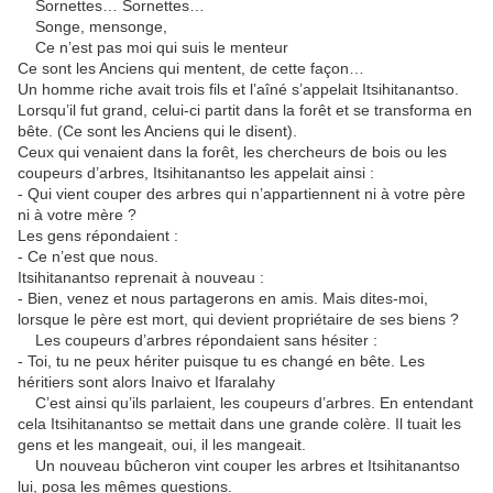
Sornettes… Sornettes…
Songe, mensonge,
Ce n’est pas moi qui suis le menteur
Ce sont les Anciens qui mentent, de cette façon…
Un homme riche avait trois fils et l’aîné s’appelait Itsihitanantso.
Lorsqu’il fut grand, celui-ci partit dans la forêt et se transforma en
bête. (Ce sont les Anciens qui le disent).
Ceux qui venaient dans la forêt, les chercheurs de bois ou les
coupeurs d’arbres, Itsihitanantso les appelait ainsi :
- Qui vient couper des arbres qui n’appartiennent ni à votre père
ni à votre mère ?
Les gens répondaient :
- Ce n’est que nous.
Itsihitanantso reprenait à nouveau :
- Bien, venez et nous partagerons en amis. Mais dites-moi,
lorsque le père est mort, qui devient propriétaire de ses biens ?
Les coupeurs d’arbres répondaient sans hésiter :
- Toi, tu ne peux hériter puisque tu es changé en bête. Les
héritiers sont alors Inaivo et Ifaralahy
C’est ainsi qu’ils parlaient, les coupeurs d’arbres. En entendant
cela Itsihitanantso se mettait dans une grande colère. Il tuait les
gens et les mangeait, oui, il les mangeait.
Un nouveau bûcheron vint couper les arbres et Itsihitanantso
lui, posa les mêmes questions.