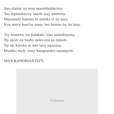
Ireo elatrin' ny teny maniditsidin'eny,
Toa mpetrakin'ny ntaolo izay iombeny,
Manamafy hatrany fa antsika re ny tany,
Koa arovy toan'ny maso 'reo harena tsy ho lany.
Tsy homena, tsy hatakalo 'zato tanindrazana,
Ny akon' ny tsiahy milevona ao daholo.
Ny ala kitroka sy ireo tany ngazana,
Hiadiko mafy 'zany hampiasako tanampolo.
MAX RANDRIANTEFY.
Publicité