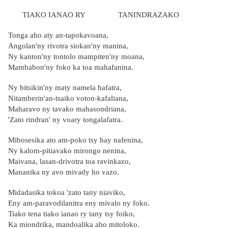
TIAKO IANAO RY TANINDRAZAKO
Tonga aho aty an-tapokavoana,
Angolan'ny rivotra siokan'ny manina,
Ny kanton'ny tontolo mampiten'ny moana,
Mambabon'ny foko ka toa mahafanina.
Ny bitsikin'ny maty namela hafatra,
Nitamberin'an-tsaiko voton-kafaliana,
Maharavo ny tavako mahasondriana,
'Zato rindran' ny voary tongalafatra.
Mibosesika ato am-poko tsy hay nafenina,
Ny kalom-pitiavako mirongo nenina,
Maivana, lasan-drivotra toa ravinkazo,
Mananika ny avo mivady ho vazo.
Midadasika tokoa 'zato tany niaviko,
Eny am-paravodilanitra eny mivalo ny foko.
Tiako tena tiako ianao ry tany tsy foiko,
Ka miondrika, mandoalika aho mitoloko.