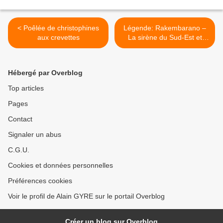
< Poêlée de christophines
Légende: Rakembarano –
aux crevettes
La sirène du Sud-Est et
l’origine du peuple
Masianaka >
Hébergé par Overblog
Top articles
Pages
Contact
Signaler un abus
C.G.U.
Cookies et données personnelles
Préférences cookies
Voir le profil de Alain GYRE sur le portail Overblog
Créer un blog sur Overblog