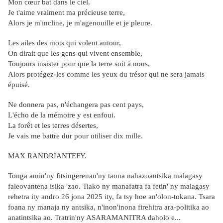
Mon cœur bat dans le ciel.
Je t'aime vraiment ma précieuse terre,
Alors je m'incline, je m'agenouille et je pleure.
Les ailes des mots qui volent autour,
On dirait que les gens qui vivent ensemble,
Toujours insister pour que la terre soit à nous,
Alors protégez-les comme les yeux du trésor qui ne sera jamais
épuisé.
Ne donnera pas, n'échangera pas cent pays,
L'écho de la mémoire y est enfoui.
La forêt et les terres désertes,
Je vais me battre dur pour utiliser dix mille.
MAX RANDRIANTEFY.
Tonga amin'ny fitsingerenan'ny taona nahazoantsika malagasy
faleovantena isika 'zao. Tiako ny manafatra fa fetin' ny malagasy
rehetra ity andro 26 jona 2025 ity, fa tsy hoe an'olon-tokana. Tsara
foana ny manaja ny antsika, n'inon'inona firehitra ara-politika ao
anatintsika ao. Tratrin'ny ASARAMANITRA daholo e...