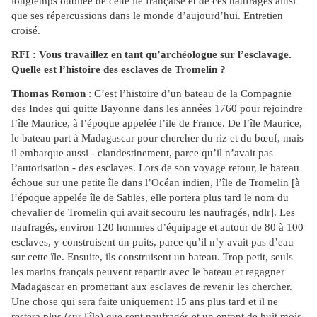
longtemps oubliée de cette île française et de ces naufragés ainsi
que ses répercussions dans le monde d’aujourd’hui. Entretien
croisé.
RFI : Vous travaillez en tant qu’archéologue sur l’esclavage.
Quelle est l’histoire des esclaves de Tromelin ?
Thomas Romon
: C’est l’histoire d’un bateau de la Compagnie
des Indes qui quitte Bayonne dans les années 1760 pour rejoindre
l’île Maurice, à l’époque appelée l’ile de France. De l’île Maurice,
le bateau part à Madagascar pour chercher du riz et du bœuf, mais
il embarque aussi - clandestinement, parce qu’il n’avait pas
l’autorisation - des esclaves. Lors de son voyage retour, le bateau
échoue sur une petite île dans l’Océan indien, l’île de Tromelin [à
l’époque appelée île de Sables, elle portera plus tard le nom du
chevalier de Tromelin qui avait secouru les naufragés, ndlr]. Les
naufragés, environ 120 hommes d’équipage et autour de 80 à 100
esclaves, y construisent un puits, parce qu’il n’y avait pas d’eau
sur cette île. Ensuite, ils construisent un bateau. Trop petit, seuls
les marins français peuvent repartir avec le bateau et regagner
Madagascar en promettant aux esclaves de revenir les chercher.
Une chose qui sera faite uniquement 15 ans plus tard et il ne
restera plus (sur l'île) que sept naufragés et un enfant de huit mois