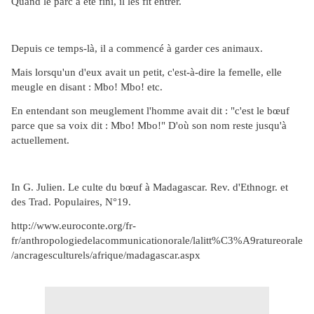
Quand le parc a été fini, il les fit entrer.
Depuis ce temps-là, il a commencé à garder ces animaux.
Mais lorsqu'un d'eux avait un petit, c'est-à-dire la femelle, elle
meugle en disant : Mbo! Mbo! etc.
En entendant son meuglement l'homme avait dit : "c'est le bœuf
parce que sa voix dit : Mbo! Mbo!" D'où son nom reste jusqu'à
actuellement.
In G. Julien. Le culte du bœuf à Madagascar. Rev. d'Ethnogr. et
des Trad. Populaires, N°19.
http://www.euroconte.org/fr-
fr/anthropologiedelacommunicationorale/lalitt%C3%A9ratureorale
/ancragesculturels/afrique/madagascar.aspx