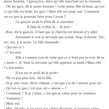
jeune homme, l’aperçoive, alors qu’elle marchait sur la véranda.
- Oh les gars, dit le jeune homme ! Cette jeune fille là-haut, qu’est-
ce qu’elle est belle, les gars ! Mais elle est toute nue. Comment
est-ce que je pourrais faire pour l’avoir ?
Le garçon avait le désir de la courtiser.
Il était là, il était là… Et puis :
- Bon, dit le garçon, il faut que je cherche un moyen d’y aller.
Justement il voit la servante qui sortait. Hop, il monte. Toc,
toc, toc, à la porte. La fille demande :
- Qui est-ce ?
- C’est moi.
Elle a compris tout de suite que ce n’était pas la voix de sa
« tante ». (C’était la servante qu’elle appelait sa tante.) Mais elle
l’a fait entrer.
Il est sur le seuil de la porte :
- Ne va pas plus loin, dit la fille.
- Si je suis venu, dit le visiteur, c’est que j’ai de l’amour pour toi.
- Qu’est-ce que c’est que cet « amour » ?
- Comment ? Si je t’aime, c’est que je viens pour te courtiser.
- Vraiment ?
- Mais oui.
- Moi, dit-elle, je ne veux pas céder. Pourtant, je pourrais céder,