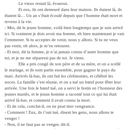
Le vieux restait là, évanoui.
Et eux, ils ont demeuré dans leur maison. Ils étaient là, ils
étaient là… Un an s’était écoulé depuis que l’homme était mort et
revenu à la vie.
- Moi, dit le jeune homme, voilà bien longtemps que je suis arrivé
ici. Si vraiment je dois avoir ma femme, eh bien maintenant je vais
l’emmener. Si tu acceptes de venir, nous y allons. Si tu ne veux
pas venir, oh alors, je m’en retourne.
- Et moi, dit la femme, je n’ai jamais connu d’autre homme que
toi, et je ne me séparerai pas de toi. Je viens.
Elle a pris congé de son père et de sa mère, et on a scellé
le mariage, et ils sont partis ensemble, pour gagner le pays du
mari. Arrivés là-bas, ils ont fait les cérémonies, et célébré les
noces. La famille s’est réunie, et on a tué un bœuf pour fêter leur
arrivée. Une fois le bœuf tué, on a servi le festin en l’honneur des
jeunes mariés, et le jeune homme a raconté tout ce qui lui était
arrivé là-bas, et comment il avait connu la mort.
- Et de cela, conclut-il, on ne peut tirer vengeance.
- Comment ! Eux, ils t’ont tué, disent les gens, nous allons te
venger !
- Non, il ne faut pas se venger, dit-il.