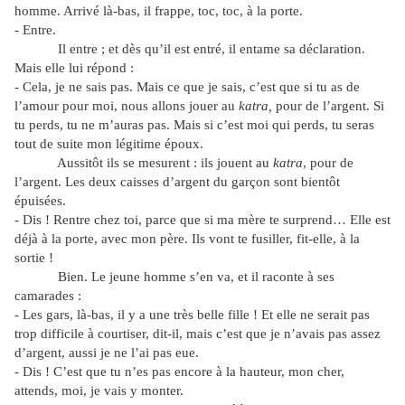
homme. Arrivé là-bas, il frappe, toc, toc, à la porte.
- Entre.
Il entre ; et dès qu’il est entré, il entame sa déclaration.
Mais elle lui répond :
- Cela, je ne sais pas. Mais ce que je sais, c’est que si tu as de
l’amour pour moi, nous allons jouer au
katra,
pour de l’argent. Si
tu perds, tu ne m’auras pas. Mais si c’est moi qui perds, tu seras
tout de suite mon légitime époux.
Aussitôt ils se mesurent : ils jouent au
katra
, pour de
l’argent. Les deux caisses d’argent du garçon sont bientôt
épuisées.
- Dis ! Rentre chez toi, parce que si ma mère te surprend… Elle est
déjà à la porte, avec mon père. Ils vont te fusiller, fit-elle, à la
sortie !
Bien. Le jeune homme s’en va, et il raconte à ses
camarades :
- Les gars, là-bas, il y a une très belle fille ! Et elle ne serait pas
trop difficile à courtiser, dit-il, mais c’est que je n’avais pas assez
d’argent, aussi je ne l’ai pas eue.
- Dis ! C’est que tu n’es pas encore à la hauteur, mon cher,
attends, moi, je vais y monter.