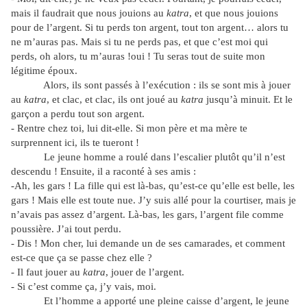
mais il faudrait que nous jouions au
katra
, et que nous jouions
pour de l’argent. Si tu perds ton argent, tout ton argent… alors tu
ne m’auras pas. Mais si tu ne perds pas, et que c’est moi qui
perds, oh alors, tu m’auras !oui ! Tu seras tout de suite mon
légitime époux.
Alors, ils sont passés à l’exécution : ils se sont mis à jouer
au
katra
, et clac, et clac, ils ont joué au
katra
jusqu’à minuit. Et le
garçon a perdu tout son argent.
- Rentre chez toi, lui dit-elle. Si mon père et ma mère te
surprennent ici, ils te tueront !
Le jeune homme a roulé dans l’escalier plutôt qu’il n’est
descendu ! Ensuite, il a raconté à ses amis :
-Ah, les gars ! La fille qui est là-bas, qu’est-ce qu’elle est belle, les
gars ! Mais elle est toute nue. J’y suis allé pour la courtiser, mais je
n’avais pas assez d’argent. Là-bas, les gars, l’argent file comme
poussière. J’ai tout perdu.
- Dis ! Mon cher, lui demande un de ses camarades, et comment
est-ce que ça se passe chez elle ?
- Il faut jouer au
katra
, jouer de l’argent.
- Si c’est comme ça, j’y vais, moi.
Et l’homme a apporté une pleine caisse d’argent, le jeune