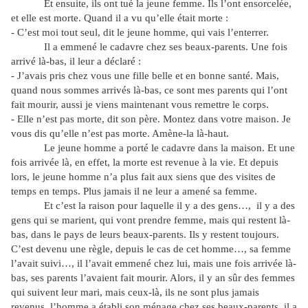
Et ensuite, ils ont tué la jeune femme. Ils l’ont ensorcelée,
et elle est morte. Quand il a vu qu’elle était morte :
- C’est moi tout seul, dit le jeune homme, qui vais l’enterrer.
Il a emmené le cadavre chez ses beaux-parents. Une fois
arrivé là-bas, il leur a déclaré :
- J’avais pris chez vous une fille belle et en bonne santé. Mais,
quand nous sommes arrivés là-bas, ce sont mes parents qui l’ont
fait mourir, aussi je viens maintenant vous remettre le corps.
- Elle n’est pas morte, dit son père. Montez dans votre maison. Je
vous dis qu’elle n’est pas morte. Amène-la là-haut.
Le jeune homme a porté le cadavre dans la maison. Et une
fois arrivée là, en effet, la morte est revenue à la vie. Et depuis
lors, le jeune homme n’a plus fait aux siens que des visites de
temps en temps. Plus jamais il ne leur a amené sa femme.
Et c’est la raison pour laquelle il y a des gens…, il y a des
gens qui se marient, qui vont prendre femme, mais qui restent là-
bas, dans le pays de leurs beaux-parents. Ils y restent toujours.
C’est devenu une règle, depuis le cas de cet homme…, sa femme
l’avait suivi…, il l’avait emmené chez lui, mais une fois arrivée là-
bas, ses parents l’avaient fait mourir. Alors, il y an sûr des femmes
qui suivent leur mari, mais ceux-là, ils ne sont plus jamais
revenus, l’homme a établi son ménage chez ses beaux-parents, il a