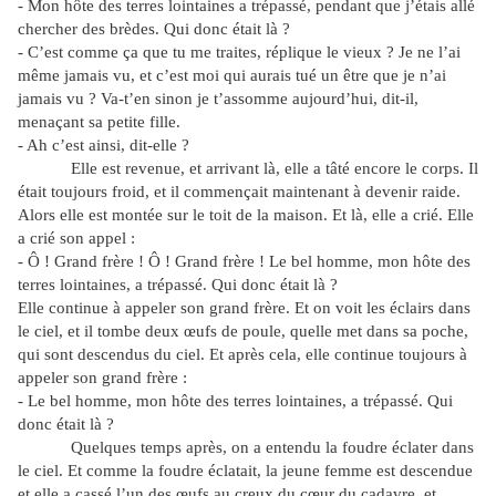
- Mon hôte des terres lointaines a trépassé, pendant que j’étais allé
chercher des brèdes. Qui donc était là ?
- C’est comme ça que tu me traites, réplique le vieux ? Je ne l’ai
même jamais vu, et c’est moi qui aurais tué un être que je n’ai
jamais vu ? Va-t’en sinon je t’assomme aujourd’hui, dit-il,
menaçant sa petite fille.
- Ah c’est ainsi, dit-elle ?
Elle est revenue, et arrivant là, elle a tâté encore le corps. Il
était toujours froid, et il commençait maintenant à devenir raide.
Alors elle est montée sur le toit de la maison. Et là, elle a crié. Elle
a crié son appel :
- Ô ! Grand frère ! Ô ! Grand frère ! Le bel homme, mon hôte des
terres lointaines, a trépassé. Qui donc était là ?
Elle continue à appeler son grand frère. Et on voit les éclairs dans
le ciel, et il tombe deux œufs de poule, quelle met dans sa poche,
qui sont descendus du ciel. Et après cela, elle continue toujours à
appeler son grand frère :
- Le bel homme, mon hôte des terres lointaines, a trépassé. Qui
donc était là ?
Quelques temps après, on a entendu la foudre éclater dans
le ciel. Et comme la foudre éclatait, la jeune femme est descendue
et elle a cassé l’un des œufs au creux du cœur du cadavre, et