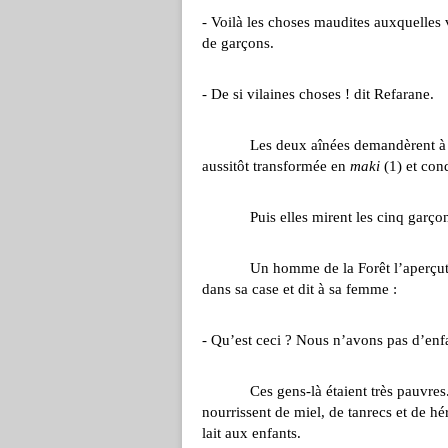
- Voilà les choses maudites auxquelles v
de garçons.
- De si vilaines choses ! dit Refarane.
Les deux aînées demandèrent à une v
aussitôt transformée en
maki
(1) et con
Puis elles mirent les cinq garçons dan
Un homme de la Forêt l’aperçut. Il l’
dans sa case et dit à sa femme :
- Qu’est ceci ? Nous n’avons pas d’enfa
Ces gens-là étaient très pauvres. Ils
nourrissent de miel, de tanrecs et de 
lait aux enfants.