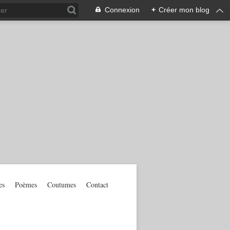
Connexion
+
Créer mon blog
es
Poèmes
Coutumes
Contact