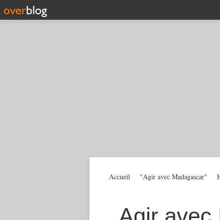
Accueil
"Agir avec Madagascar"
H
Agir avec