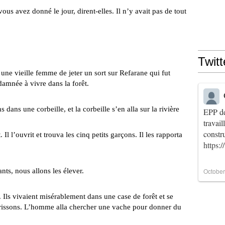
ous avez donné le jour, dirent-elles. Il n’y avait pas de tout
Twitt
ieille femme de jeter un sort sur Refarane qui fut
damnée à vivre dans la forêt.
s une corbeille, et la corbeille s’en alla sur la rivière
EPP de
travai
constr
ouvrit et trouva les cinq petits garçons. Il les rapporta
https:
nts, nous allons les élever.
October
 vivaient misérablement dans une case de forêt et se
hérissons. L’homme alla chercher une vache pour donner du