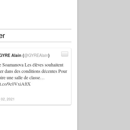
er
GYRE Alain (
@GYREAlain
)
 Soamanova Les élèves souhaitent
ller dans des conditions décentes Pour
uire une salle de classe…
//t.co/9c0VxiAftX
 02, 2021