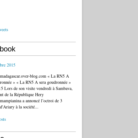
weets
book
bre 2015
c.madagascar.over-blog.com « La RN5 A
dronnée » « La RN5 A sera goudronnée »
5 Lors de son visite vendredi à Sambava,
ent de la République Hery
mampianina a annoncé l’octroi de 3
d'Ariary à la société...
osts