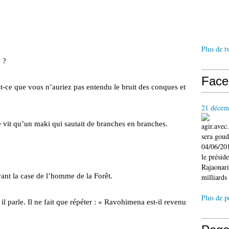
Plus de t
 ?
Face
 est-ce que vous n’auriez pas entendu le bruit des conques et
21 décem
it qu’un maki qui sautait de branches en branches.
agir.ave
sera gou
04/06/201
le présid
Rajaonari
t la case de l’homme de la Forêt.
milliards 
Plus de p
t il parle. Il ne fait que répéter : « Ravohimena est-il revenu