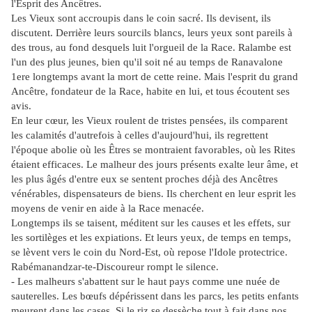
l'Esprit des Ancêtres.
Les Vieux sont accroupis dans le coin sacré. Ils devisent, ils
discutent. Derrière leurs sourcils blancs, leurs yeux sont pareils à
des trous, au fond desquels luit l'orgueil de la Race. Ralambe est
l'un des plus jeunes, bien qu'il soit né au temps de Ranavalone
1ere longtemps avant la mort de cette reine. Mais l'esprit du grand
Ancêtre, fondateur de la Race, habite en lui, et tous écoutent ses
avis.
En leur cœur, les Vieux roulent de tristes pensées, ils comparent
les calamités d'autrefois à celles d'aujourd'hui, ils regrettent
l'époque abolie où les Êtres se montraient favorables, où les Rites
étaient efficaces. Le malheur des jours présents exalte leur âme, et
les plus âgés d'entre eux se sentent proches déjà des Ancêtres
vénérables, dispensateurs de biens. Ils cherchent en leur esprit les
moyens de venir en aide à la Race menacée.
Longtemps ils se taisent, méditent sur les causes et les effets, sur
les sortilèges et les expiations. Et leurs yeux, de temps en temps,
se lèvent vers le coin du Nord-Est, où repose l'Idole protectrice.
Rabémanandzar-te-Discoureur rompt le silence.
- Les malheurs s'abattent sur le haut pays comme une nuée de
sauterelles. Les bœufs dépérissent dans les parcs, les petits enfants
meurent dans les cases. Si le riz se dessèche tout à fait dans nos