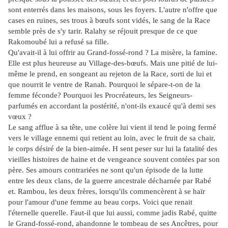
sont enterrés dans les maisons, sous les foyers. L'autre n'offre que
cases en ruines, ses trous à bœufs sont vidés, le sang de la Race
semble près de s'y tarir. Ralahy se réjouit presque de ce que
Rakomoubé lui a refusé sa fille.
Qu'avait-il à lui offrir au Grand-fossé-rond ? La misère, la famine.
Elle est plus heureuse au Village-des-bœufs. Mais une pitié de lui-
même le prend, en songeant au rejeton de la Race, sorti de lui et
que nourrit le ventre de Ranah. Pourquoi le sépare-t-on de la
femme féconde? Pourquoi les Procréateurs, les Seigneurs-
parfumés en accordant la postérité, n'ont-ils exaucé qu'à demi ses
vœux ?
Le sang afflue à sa tête, une colère lui vient il tend le poing fermé
vers le village ennemi qui retient au loin, avec le fruit de sa chair,
le corps désiré de la bien-aimée. H sent peser sur lui la fatalité des
vieilles histoires de haine et de vengeance souvent contées par son
père. Ses amours contrariées ne sont qu'un épisode de la lutte
entre les deux clans, de la guerre ancestrale décharnée par Rabé
et. Rambou, les deux frères, lorsqu'ils commencèrent à se haïr
pour l'amour d'une femme au beau corps. Voici que renait
l'éternelle querelle. Faut-il que lui aussi, comme jadis Rabé, quitte
le Grand-fossé-rond, abandonne le tombeau de ses Ancêtres, pour