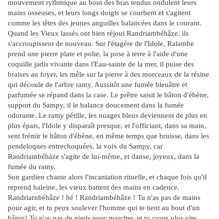
mouvement rythmique au bout des bras tendus ondulent leurs
mains osseuses, et leurs longs doigts se courbent et s'agitent
comme les têtes des jeunes anguilles balancées dans le courant.
Quand les Vieux lassés ont bien réjoui Randriambéhâze, ils
s'accroupissent de nouveau. Sur l'étagère de l'Idole, Ralambe
prend une pierre plate et polie, la pose à terre à l'aide d'une
coquille jadis vivante dans l'Eau-sainte de la mer, il puise des
braises au foyer, les mêle sur la pierre à des morceaux de la résine
qui découle de l'arbre ramy. Aussitôt une fumée bleuâtre et
parfumée se répand dans la case. Le prêtre saisit le bâton d'ébène,
support du Sampy, il le balance doucement dans la fumée
odorante. Le ramy pétille, les nuages bleus deviennent de plus en
plus épais, l'Idole y disparaît presque, et l'officiant, dans sa main,
sent frémir le bâton d'ébène, en même temps que bruisse, dans les
pendeloques entrechoquées, la voix du Sampy, car
Randriambéhàze s'agite de lui-même,
et danse, joyeux, dans la
fumée du ramy.
Son gardien chante alors l'incantation rituelle, et chaque fois qu'il
reprend haleine, les vieux battent des mains en cadence.
Randriarnbéhâze ! hé ! Randriambéhâze ! Tu n'as pas de mains
pour agir, et tu peux soulever l'homme qui te tient au bout d'un
bâton! Tu n'as pas de pieds pour marcher, et tu cours plus vite