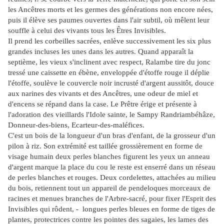
les Ancêtres morts et les germes des générations non encore nées,
puis il élève ses paumes ouvertes dans l'air subtil, où mêlent leur
souffle à celui des vivants tous les Êtres Invisibles.
Il prend les corbeilles sacrées, enlève successivement les six plus
grandes incluses les unes dans
les autres. Quand apparaît la
septième, les vieux s'inclinent avec respect, Ralambe tire du jonc
tressé une caissette en ébène, enveloppée d'étoffe rouge il déplie
l'étoffe, soulève le couvercle noir incrusté d'argent aussitôt, douce
aux narines des vivants et des Ancêtres, une odeur de miel et
d'encens se répand dans la case. Le Prêtre érige et présente à
l'adoration des vieillards l'Idole sainte, le Sampy Randriambéhâze,
Donneur-des-biens, Ecarteur-des-maléfices.
C'est un bois de la longueur d'un bras d'enfant, de la grosseur d'un
pilon à riz. Son extrémité est taillée grossièrement en forme de
visage humain deux perles blanches figurent les yeux un anneau
d'argent marque la place du cou le reste est enserré dans un réseau
de perles blanches et rouges. Deux cordelettes, attachées au milieu
du bois, retiennent tout un appareil de pendeloques morceaux de
racines et menues branches de l'Arbre-sacré, pour fixer l'Esprit des
Invisibles qui rôdent, - longues perles bleues en forme de tiges de
plantes, protectrices contre les pointes des sagaies, les lames des