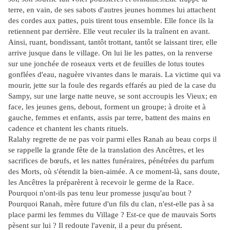
terre, en vain, de ses sabots d'autres jeunes hommes lui attachent
des cordes aux pattes, puis tirent tous ensemble. Elle fonce ils la
retiennent par derrière. Elle veut reculer ils la traînent en avant.
Ainsi, ruant, bondissant, tantôt trottant, tantôt se laissant tirer, elle
arrive jusque dans le village. On lui lie les pattes, on la renverse
sur une jonchée de roseaux verts et de feuilles de lotus toutes
gonflées d'eau, naguère vivantes dans le marais. La victime qui va
mourir, jette sur la foule des regards effarés au pied de la case du
Sampy, sur une large natte neuve, se sont accroupis les Vieux; en
face, les jeunes gens, debout, forment un groupe; à droite et à
gauche, femmes et enfants, assis par terre, battent des mains en
cadence et chantent les chants rituels.
Ralahy regrette de ne pas voir parmi elles Ranah au beau corps il
se rappelle la grande fête de la translation des Ancêtres, et les
sacrifices de bœufs, et les nattes funéraires, pénétrées du parfum
des Morts, où s'étendit la bien-aimée. A ce moment-là, sans doute,
les Ancêtres la préparèrent à recevoir le germe de la Race.
Pourquoi n'ont-ils pas tenu leur promesse jusqu'au bout ?
Pourquoi Ranah, mère future d'un fils du clan, n'est-elle pas à sa
place parmi les femmes du Village ? Est-ce que de mauvais Sorts
pèsent sur lui ? Il redoute l'avenir, il a peur du présent.