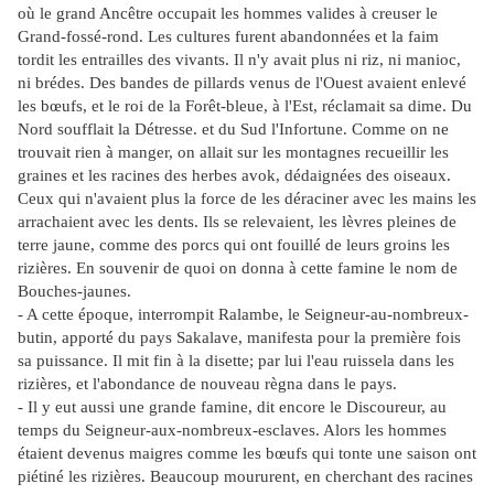
où le grand Ancêtre occupait les hommes valides à creuser le
Grand-fossé-rond. Les cultures furent abandonnées et la faim
tordit les entrailles des vivants. Il n'y avait plus ni riz, ni manioc,
ni brédes. Des bandes de pillards venus de l'Ouest avaient enlevé
les bœufs, et le roi de la Forêt-bleue, à l'Est, réclamait sa dime. Du
Nord soufflait la Détresse. et du Sud l'Infortune. Comme on ne
trouvait rien à manger, on allait sur les montagnes recueillir les
graines et les racines des herbes avok, dédaignées des oiseaux.
Ceux qui n'avaient plus la force de les déraciner avec les mains les
arrachaient avec les dents. Ils se relevaient, les lèvres pleines de
terre jaune, comme des porcs qui ont fouillé de leurs groins les
rizières. En souvenir de quoi on donna à cette famine le nom de
Bouches-jaunes.
- A cette époque, interrompit Ralambe, le Seigneur-au-nombreux-
butin, apporté du pays Sakalave, manifesta pour la première fois
sa puissance. Il mit fin à la disette; par lui l'eau ruissela dans les
rizières, et l'abondance de nouveau règna dans le pays.
- Il y eut aussi une grande famine, dit encore le Discoureur, au
temps du Seigneur-aux-nombreux-esclaves. Alors les hommes
étaient devenus maigres comme les bœufs qui tonte une saison ont
piétiné les rizières. Beaucoup moururent, en cherchant des racines