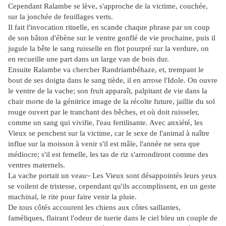
Cependant Ralambe se lève, s'approche de la victime, couchée,
sur la jonchée de feuillages verts.
Il fait l'invocation rituelle, en scande chaque phrase par un coup
de son bâton d'ébène sur le ventre gonflé de vie prochaine, puis il
jugule la bête le sang ruisselle en flot pourpré sur la verdure, on
en recueille une part dans un large van de bois dur.
Ensuite Ralambe va chercher Randriambéhaze, et, trempant le
bout de ses doigta dans le sang tiède,
il en arrose l'Idole. On ouvre
le ventre de la vache; son fruit apparaît, palpitant de vie dans la
chair morte de la génitrice image de la récolte future, jaillie du sol
rouge ouvert par le tranchant des bêches, et où doit ruisseler,
comme un sang qui vivifie, l'eau fertilisante. Avec anxiété, les
Vieux se penchent sur la victime, car le sexe de l'animal à naître
influe sur la moisson à venir s'il est mâle, l'année ne sera que
médiocre; s'il est femelle, les tas de riz s'arrondiront comme des
ventres maternels.
La vache portait un veau~ Les Vieux sont désappointés leurs yeux
se voilent de tristesse, cependant qu'ils accomplissent, en un geste
machinal, le rite pour faire venir la pluie.
De tous côtés accourent les chiens aux côtes saillantes,
faméliques, flairant l'odeur de tuerie dans le ciel bleu un couple de