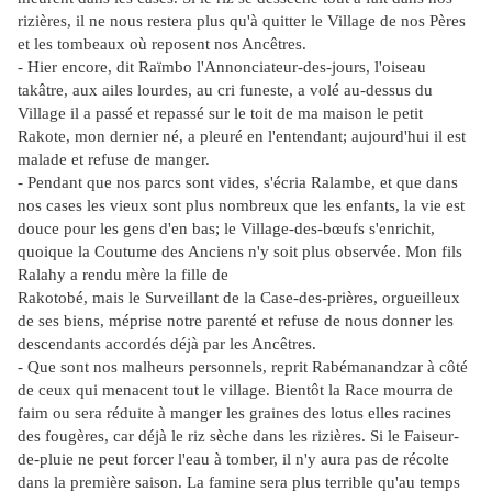
rizières, il ne nous restera plus qu'à quitter le Village de nos Pères
et les tombeaux où reposent nos Ancêtres.
- Hier encore, dit Raïmbo l'Annonciateur-des-jours, l'oiseau
takâtre, aux ailes lourdes, au cri funeste, a volé au-dessus du
Village il a passé et repassé sur le toit de ma maison le petit
Rakote, mon dernier né, a pleuré en l'entendant; aujourd'hui il est
malade et refuse de manger.
- Pendant que nos parcs sont vides, s'écria Ralambe, et que dans
nos cases les vieux sont plus nombreux que les enfants, la vie est
douce pour les gens d'en bas; le Village-des-bœufs s'enrichit,
quoique la Coutume des Anciens n'y soit plus observée. Mon fils
Ralahy a rendu mère la fille de
Rakotobé, mais le Surveillant de la Case-des-prières, orgueilleux
de ses biens, méprise notre parenté et refuse de nous donner les
descendants accordés déjà par les Ancêtres.
- Que sont nos malheurs personnels, reprit Rabémanandzar à côté
de ceux qui menacent tout le village. Bientôt la Race mourra de
faim ou sera réduite à manger les graines des lotus elles racines
des fougères, car déjà le riz sèche dans les rizières. Si le Faiseur-
de-pluie ne peut forcer l'eau à tomber, il n'y aura pas de récolte
dans la première saison. La famine sera plus terrible qu'au temps