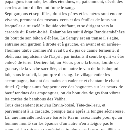
papangues tournoie, les ailes étendues, et, patiemment, décrit des
cercles autour du lieu où fume le sang.
Sept garçons et sept filles, dont les pères et les mères sont encore
vivants, prennent des roseaux verts et des feuilles de lotus sur
lesquelles a ruisselé le liquide vivifiant, et se dirigent vers la
cascade du Ravin-boisé. Ralambe les suit il érige Randriambéhâze
du bout de son bâton d'ébène. Le Sampy est en transe il s'agite,
entraine son gardien à droite et à gauche, en avant et en arrière~
l'homme titube comme s'il avait bu du jus de canne fermenté, il
obéit aux impulsions de l'Esprit, par instants il semble qu'ii va être
enlevé de terre. Derrière lui, un Vieux porte la bosse, lourde de
graisse, de la vache sacrifiée, et un autre le van de-bois dur, où
luit, sous le soleil, la pourpre du sang. Le village entier les
accompagne, battant des mains en cadence et chantant le chant
rituel. Quelques-uns frappent avec des baguettes sur les peaux de
bœuf tendues des ampongues, ou du bout des doigts font vibrer
les cordes de bambous des Valiha.
Tous descendent jusqu'au Ravin-boisé, Tëte-de-l'eau, et
parviennent à la cascade, presque tarie après la longue sécheresse.
Là, une muraille rocheuse barre le Ravin, assez haute pour qu'un
homme monté sur les épaules d'un autre n'en atteigne pas le
sommet. Le ruisseau se précipite, tombe avec fracas, rejaillit sur