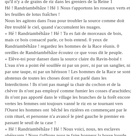
qu'il n'y a de grains de riz dans les greniers de la Reine 1
Hé ! Randriambéhâze ! Hé 1 Nous t'apportons les roseaux verts et
les feuilles de lotus fraîches !
Nous les agitons dans l'eau pour troubler la source comme doit
être troublé le ciel, quand s'accumulent les nuages.
« Hé ! Randriambéhâze ! Hé ! Tu es fait de morceaux de bois,
mais ce bois consacré parle, ce bois entend. 0 yeux de
Randriambéhâze ! regardez les hommes de la Race réunis. 0
oreilles de Randriambéhâze écoutez ce que vous dit le peuple.
« Elève-toi pour danser dans la source claire du Ravin-boisé t
L'eau n'en a point été souillée ni par un porc, ni par un sanglier, ni
par une taupe, ni par un hérisson ! Les hommes de la Race se sont
abstenus de toutes les choses dont il est parlé dans les
Interdictions ! Ils n'ont pas mangé ta chair du cochon et de la
chèvre ils n'ont pas employé comme fumier les cosses d'arachides;
ils n'ont pas apporté dans le village les branches de la forêt encore
vertes les femmes ont toujours vanné le riz en se tournant vers
l'Ouest les hommes ont bêché les rizières en commençant par le
coin rituel, et personne n'a avancé le pied gauche le premier en
passant le seuil de ta case !
« Hé ! Randriambéhâze ! Hé ! Nous voici, nous, tes esclaves
obéissants ! Nous t'offrons pour te faire honneur la bosse lourde