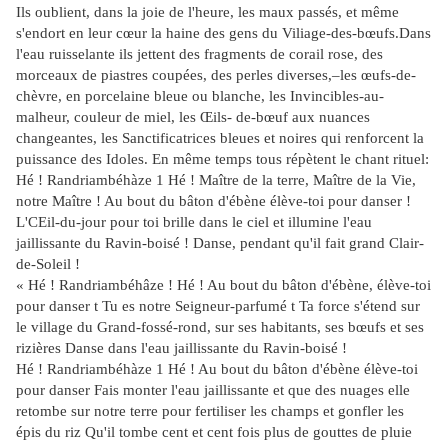
Ils oublient, dans la joie de l'heure, les maux passés, et même
s'endort en leur cœur la haine des gens du Viliage-des-bœufs.Dans
l'eau ruisselante ils jettent des fragments de corail rose, des
morceaux
de piastres coupées, des perles diverses,–les œufs-de-
chèvre, en porcelaine bleue ou blanche, les Invincibles-au-
malheur, couleur de miel, les Œils- de-bœuf aux nuances
changeantes, les Sanctificatrices bleues et noires qui renforcent la
puissance des Idoles. En même temps tous répètent le chant rituel:
Hé ! Randriambéhàze 1 Hé ! Maître de la terre, Maître de la Vie,
notre Maître ! Au bout du bâton d'ébène élève-toi pour danser !
L'CEil-du-jour pour toi brille dans le ciel et illumine l'eau
jaillissante du Ravin-boisé ! Danse, pendant qu'il fait grand Clair-
de-Soleil !
« Hé ! Randriambéhâze ! Hé ! Au bout du bâton d'ébène, élève-toi
pour danser t Tu es notre Seigneur-parfumé t Ta force s'étend sur
le village du Grand-fossé-rond, sur ses habitants, ses bœufs et ses
rizières Danse dans l'eau jaillissante du Ravin-boisé !
Hé ! Randriambéhàze 1 Hé ! Au bout du bâton d'ébène élève-toi
pour danser Fais monter l'eau jaillissante et que des nuages elle
retombe sur notre terre pour fertiliser les champs et gonfler les
épis du riz Qu'il tombe cent et cent fois plus de gouttes de pluie