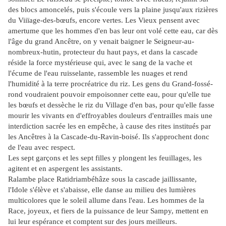
des blocs amoncelés, puis s'écoule vers la plaine jusqu'aux rizières
du Viiïage-des-bœufs, encore vertes. Les Vieux pensent avec
amertume que les hommes d'en bas leur ont volé cette eau, car dès
l'âge du grand Ancêtre, on y venait baigner le Seigneur-au-
nombreux-hutin, protecteur du haut pays, et dans la cascade
réside la force mystérieuse qui, avec le sang de la vache et
l'écume de l'eau ruisselante, rassemble les nuages et rend
l'humidité à la terre procréatrice du riz. Les gens du Grand-fossé-
rond voudraient pouvoir empoisonner cette eau, pour qu'elle tue
les bœufs et dessèche le riz du Village d'en bas, pour qu'elle fasse
mourir les vivants en d'effroyables douleurs d'entrailles mais une
interdiction sacrée les en empêche, à cause des rites institués par
les Ancêtres à la Cascade-du-Ravin-boisé. Ils s'approchent donc
de l'eau avec respect.
Les sept garçons et les sept filles y plongent les feuillages, les
agitent et en aspergent les assistants.
Ralambe place Ratidriambéhâze sous la cascade jaillissante,
l'Idole s'élève et s'abaisse, elle danse
au milieu des lumières
multicolores que le soleil allume dans l'eau. Les hommes de la
Race, joyeux,
et fiers de la puissance de leur Sampy, mettent en
lui leur espérance et comptent sur des jours meilleurs.