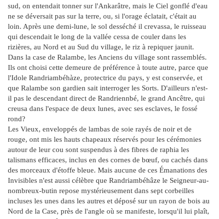
sud, on entendait tonner sur l'Ankarâtre, mais le Ciel gonflé d'eau
ne se déversait pas sur la terre, ou, si l'orage éclatait, c'était au
loin. Après une demi-lune, le sol desséché il crevassa, le ruisseau
qui descendait le long de la vallée cessa de couler dans les
rizières, au Nord et au Sud du village, le riz à repiquer jaunit.
Dans la case de Ralambe, les Anciens du village sont rassemblés.
Ils ont choisi cette demeure de préférence à toute autre, parce que
l'Idole Randriambéhàze, protectrice du pays, y est conservée, et
que Ralambe son gardien sait interroger les Sorts. D'ailleurs n'est-
il pas le descendant direct de Randriennbé, le grand Ancêtre, qui
creusa dans l'espace de deux lunes, avec ses esclaves, le fossé
rond?
Les Vieux, enveloppés de lambas de soie rayés de noir et de
rouge, ont mis les hauts chapeaux réservés pour les cérémonies
autour de leur cou sont suspendus à des fibres de raphia les
talismans efficaces, inclus en des cornes de bœuf, ou cachés dans
des morceaux d'étoffe bleue. Mais aucune de ces Émanations des
Invisibles n'est aussi célèbre que Randriambéhâze le Seigneur-au-
nombreux-butin repose mystérieusement dans sept corbeilles
incluses les unes dans les autres et déposé sur un rayon de bois au
Nord de la Case, près de l'angle où se manifeste, lorsqu'il lui plaît,