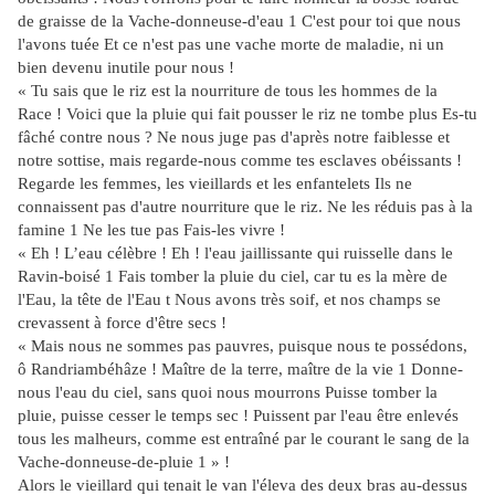
de graisse de la Vache-donneuse-d'eau 1 C'est pour toi que nous
l'avons tuée Et ce n'est pas une vache morte de maladie, ni un
bien devenu inutile pour nous !
« Tu sais que le riz est la nourriture de tous les hommes de la
Race ! Voici que la pluie qui fait pousser le riz ne tombe plus Es-tu
fâché contre nous ? Ne nous juge pas d'après notre faiblesse et
notre sottise, mais regarde-nous comme tes esclaves obéissants !
Regarde les femmes, les vieillards et les enfantelets Ils ne
connaissent pas d'autre nourriture que le riz. Ne les réduis pas à la
famine 1 Ne les tue pas Fais-les vivre !
« Eh ! L’eau célèbre ! Eh ! l'eau jaillissante qui ruisselle dans le
Ravin-boisé 1 Fais tomber la pluie du ciel, car tu es la mère de
l'Eau, la tête de l'Eau t Nous avons très soif, et nos champs se
crevassent à force d'être secs !
« Mais nous ne sommes pas pauvres, puisque nous te possédons,
ô Randriambéhâze ! Maître de la terre, maître de la vie 1 Donne-
nous l'eau du ciel, sans quoi nous mourrons Puisse tomber la
pluie, puisse cesser le temps sec ! Puissent par l'eau être enlevés
tous les malheurs, comme est entraîné par le courant le sang de la
Vache-donneuse-de-pluie 1 » !
Alors le vieillard qui tenait le van l'éleva des deux bras au-dessus