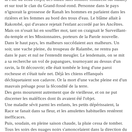
et sur tout le clan du Grand-fossé-rond. Personne dans le pays
n'ignorait la grossesse de Ranah les hommes en parlaient dans les
rizières et les femmes au bord des trous d'eau. Le blâme allait à
Rakotobé, qui d'avance rejetait l'enfant accordé par les Ancêtres.
Mais on n'osait lui en souffler mot, tant on craignait le Surveillant-
du-temple et les Missionnaires, porteurs de la Parole nouvelle.
Dans le haut pays, les malheurs succédaient aux malheurs. Un
soir, une vache pleine, du troupeau de Ralambe, ne rentra pas
dans le parc et nul ne l'entendit meugler. Le lendemain, on se mit
a sa recherche un vol de papangues, tournoyant au dessus d'un
ravin, la fit découvrir; elle était tombée le long d'une paroi
rocheuse et s'était tuée net. Déjà les chiens efflanqués
déchiquetaient son cadavre. Or la mort d'une vache pleine est d'un
mauvais présage pour la fécondité de la terre.
Des gens moururent autrement que de vieillesse, et on ne put
discerner les maléfices dont ils avaient été l'objet.
Une maladie sévit parmi les enfants, les petits dépérissaient, la
Race se fanait dans sa fleur, et les amulettes habituelles restèrent
inefficaces.
Puis, soudain, en pleine saison chaude, la pluie cessa de tomber.
Tous les soirs des nuages noirs s'amoncelaient dans la direction du