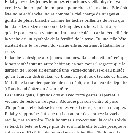
Ralahy, avec les jeunes hommes et quelques vieillards, s'en va
vers le vallon où paît le troupeau,
pour choisir la victime. Elle doit
être noire et blanche, noire comme le ciel chargé de nuages et
gonflé de pluie, blanche comme les taches brillantes de l'eau qui
luit dans les rizières ou coule le long des rochers. Il faut aussi
qu'elle porte en son ventre un fruit avancé déjà, car la fécondité de
la vache est un symbole de la fertilité de la terre. Or une telle bête
existait dans le troupeau du village elle appartenait à Ratsimbe le
riche.
Ralambe la désigne aux jeunes hommes. Ratsimbe eût préféré que
le sort tombât sur un autre habitant; en son cœur il regrette que le
gardien de l'Idole ait demandé une Vache-donneuse-d'eau plutôt
qu'un Taureau-distributeur-de-biens, au poil roux tacheté de blanc.
Mais il ne laisse rien paraître de son dépit, car il a peur de déplaire
à Randriambéhâze ou à son prêtre.
Les jeunes gens, à grands cris et avec force gestes, séparent la
victime du reste du troupeau. Alourdie par son ventre et prise
d'inquiétude, elle baisse les cornes vers la terre, se met à meugler.
Ralahy s'approche, lui jette un lien autour des cornes; la vache
recule, tire en arrière. Trois hommes s'arc-boutent; la corde solide
se tend, la bête ne bouge plus de son mufle elle touche presque le
sol, son souffle fait voler poussières et brindilles.Elle frappe la