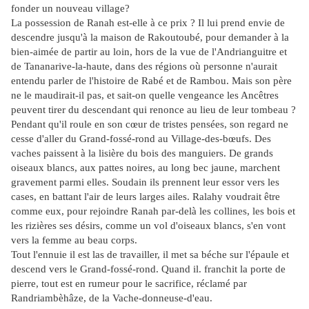
fonder un nouveau village?
La possession de Ranah est-elle à ce prix ? Il lui prend envie de
descendre jusqu'à la maison de
Rakoutoubé, pour demander à la
bien-aimée de partir au loin, hors de la vue de l'Andrianguitre
et
de Tananarive-la-haute, dans des régions où personne n'aurait
entendu parler de l'histoire de
Rabé et de Rambou. Mais son père
ne le maudirait-il pas, et sait-on quelle vengeance les Ancêtres
peuvent tirer du descendant qui renonce au lieu de leur tombeau ?
Pendant qu'il roule en son cœur de tristes pensées, son regard ne
cesse d'aller du Grand-fossé-rond au Village-des-bœufs. Des
vaches paissent à la lisière du bois des manguiers. De grands
oiseaux blancs, aux pattes noires, au long bec jaune, marchent
gravement parmi elles. Soudain ils prennent leur essor vers les
cases, en battant l'air de leurs larges ailes. Ralahy voudrait être
comme eux, pour rejoindre Ranah par-delà les collines, les bois et
les rizières ses désirs, comme un vol d'oiseaux blancs, s'en vont
vers la femme au beau corps.
Tout l'ennuie il est las de travailler, il met sa béche sur l'épaule et
descend vers le Grand-fossé-rond. Quand il. franchit la porte de
pierre, tout est en rumeur pour le sacrifice, réclamé par
Randriambèhâze, de la Vache-donneuse-d'eau.