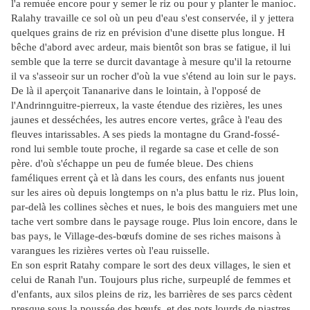
l'a remuée encore pour y semer le riz ou pour y planter le manioc.
Ralahy travaille ce sol où un peu d'eau s'est conservée, il y jettera
quelques grains de riz en prévision d'une disette plus longue. H
bêche d'abord avec ardeur, mais bientôt son bras se fatigue, il lui
semble que la terre se durcit davantage à mesure qu'il la retourne
il va s'asseoir sur un rocher d'où la vue s'étend au loin sur le pays.
De là il aperçoit Tananarive dans le lointain, à l'opposé de
l'Andrinnguitre-pierreux, la vaste étendue des rizières, les unes
jaunes et desséchées, les autres encore vertes, grâce à l'eau des
fleuves intarissables. A ses pieds la montagne du Grand-fossé-
rond lui semble toute proche, il regarde sa case et celle de son
père. d'où s'échappe un peu de fumée bleue. Des chiens
faméliques errent çà et là dans les cours, des enfants nus jouent
sur les aires où depuis longtemps on n'a plus battu le riz. Plus loin,
par-delà les collines sèches et nues, le bois des manguiers met une
tache vert sombre dans le paysage rouge. Plus loin encore, dans le
bas pays, le Village-des-bœufs domine de ses riches maisons à
varangues les rizières vertes où l'eau ruisselle.
En son esprit Ratahy compare le sort des deux villages, le sien et
celui de Ranah l'un. Toujours plus riche, surpeuplé de femmes et
d'enfants, aux silos pleins de riz, les barrières de ses parcs cèdent
presque sous la poussée des bœufs, et des pots lourds de piastres