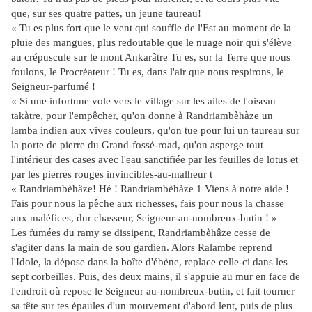
que, sur ses quatre pattes, un jeune taureau!
« Tu es plus fort que le vent qui souffle de l'Est au moment de la
pluie des mangues, plus redoutable que le nuage noir qui s'élève
au crépuscule sur le mont Ankarâtre Tu es, sur la Terre que nous
foulons, le Procréateur ! Tu es, dans l'air que nous respirons, le
Seigneur-parfumé !
« Si une infortune vole vers le village sur les ailes de l'oiseau
takàtre, pour l'empêcher, qu'on donne à Randriambèhàze un
lamba indien aux vives couleurs, qu'on tue pour lui un taureau sur
la porte de pierre du Grand-fossé-road, qu'on asperge tout
l'intérieur des cases avec l'eau sanctifiée par les feuilles de lotus et
par les pierres rouges invincibles-au-malheur t
« Randriambèhâze! Hé ! Randriambèhàze 1 Viens à notre aide !
Fais pour nous la pêche aux richesses, fais pour nous la chasse
aux maléfices, dur chasseur, Seigneur-au-nombreux-butin ! »
Les fumées du ramy se dissipent, Randriambèhâze cesse de
s'agiter dans la main de sou gardien. Alors Ralambe reprend
l'Idole, la dépose dans la boîte d'ébène, replace celle-ci dans les
sept corbeilles. Puis, des deux mains, il s'appuie au mur en face de
l'endroit où repose le Seigneur au-nombreux-butin, et fait tourner
sa tête sur tes épaules d'un mouvement d'abord lent, puis de plus