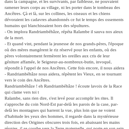
dans la campagne, et les survivants, par faiblesse, ne pouvaient
ramener leurs corps au village, ni les porter dans le tombeau des
Ancêtres. Çà et là, sur les collines, les oiseaux et les chiens
dévoraient les cadavres abandonnés ce fut le temps des ossements
humains qui blanchissaient hors des sépultures.
- On implora Randriambéhâze, répéta RaIambe il sauva nos aïeux
de la mort.
- Et quand vint, pendant la jeunesse de nos grands-pères, l'époque
où des mères mangèrent le riz réservé pour les enfants, où des
pères volontairement fermèrent les oreilles aux cris de leur
géniture affamée, le Seigneur-au-nombreux-butin, invoqué,
répondit à l'appel de nos Ancêtres. Cette fois encore, il nous aidera
- Randriambéhâze nous aidera, répètent les Vieux, en se tournant
vers le coin des Ancêtres.
Randriambéhâze ! eh Randriambéhâze ! écoute lavoix de la Race
qui clame vers toi t
Ralambe, sans rien dire, s'est levé pour accomplir les rites. Il
s'approche du coin Nord-Est par-delà les parois de la case, par-
delà les montagnes qui barrent la vue, plus loin que ne voient
d'habitude les yeux des hommes, il regarde dans la mystérieuse
direction des Origines obscures trois fois, en abaissant les mains
réunies, i! se courbe vers la Terre maternelle, qui porte en son sein