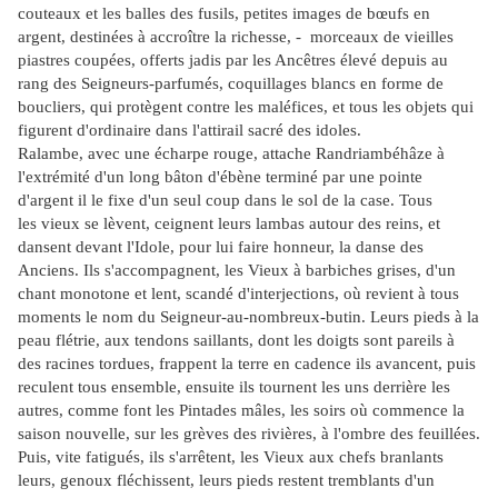
couteaux et les balles des fusils, petites images de bœufs en
argent, destinées à accroître la richesse, - morceaux de vieilles
piastres coupées, offerts jadis par les Ancêtres élevé depuis au
rang des Seigneurs-parfumés, coquillages blancs en forme de
boucliers, qui protègent contre les maléfices, et tous les objets qui
figurent d'ordinaire dans l'attirail sacré des idoles.
Ralambe, avec une écharpe rouge, attache Randriambéhâze à
l'extrémité d'un long bâton d'ébène terminé par une pointe
d'argent il le fixe d'un seul coup dans le sol de la case. Tous
les
vieux se lèvent, ceignent leurs lambas autour des reins, et
dansent devant l'Idole, pour lui faire honneur, la danse des
Anciens. Ils s'accompagnent, les Vieux à barbiches grises, d'un
chant monotone et lent, scandé d'interjections, où revient à tous
moments le nom du Seigneur-au-nombreux-butin. Leurs pieds à la
peau flétrie, aux tendons saillants, dont les doigts sont pareils à
des racines tordues, frappent la terre en cadence ils avancent, puis
reculent tous ensemble, ensuite ils tournent les uns derrière les
autres, comme font les Pintades mâles, les soirs où commence la
saison nouvelle, sur les grèves des rivières, à l'ombre des feuillées.
Puis, vite fatigués, ils s'arrêtent, les Vieux aux chefs branlants
leurs, genoux fléchissent, leurs pieds restent tremblants d'un