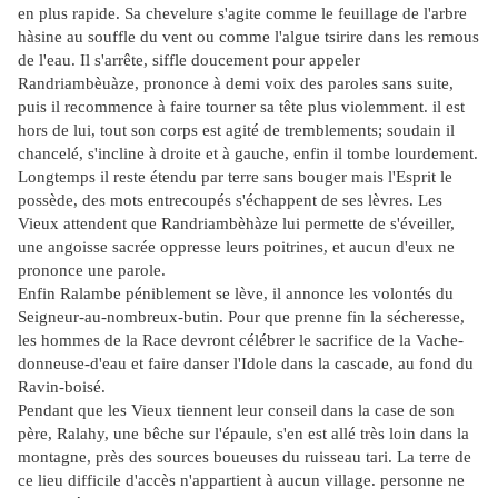
en plus rapide. Sa chevelure s'agite comme le feuillage de l'arbre
hàsine au souffle du vent ou comme l'algue tsirire dans les remous
de l'eau. Il s'arrête, siffle doucement pour appeler
Randriambèuàze, prononce à demi voix des paroles sans suite,
puis il recommence à faire tourner sa tête plus violemment. il est
hors de lui, tout son corps est agité de tremblements; soudain il
chancelé, s'incline à droite et à gauche, enfin il tombe lourdement.
Longtemps il reste étendu par terre sans bouger mais l'Esprit le
possède, des mots entrecoupés s'échappent de ses lèvres. Les
Vieux attendent que Randriambèhàze lui permette de s'éveiller,
une angoisse sacrée oppresse leurs poitrines, et aucun d'eux ne
prononce une parole.
Enfin Ralambe péniblement se lève, il annonce les volontés du
Seigneur-au-nombreux-butin. Pour que prenne fin la sécheresse,
les hommes de la Race devront célébrer le sacrifice de la Vache-
donneuse-d'eau et faire danser l'Idole dans la cascade, au fond du
Ravin-boisé.
Pendant que les Vieux tiennent leur conseil dans la case de son
père, Ralahy, une bêche sur l'épaule, s'en est allé très loin dans la
montagne, près des sources boueuses du ruisseau tari. La terre de
ce lieu difficile d'accès n'appartient à aucun village. personne ne