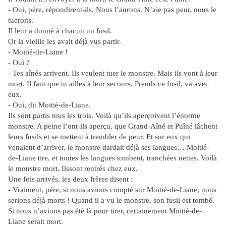
- Oui, père, répondirent-ils. Nous l’aurons. N’aie pas peur, nous le
tuerons.
Il leur a donné à chacun un fusil.
Or la vieille les avait déjà vus partir.
- Moitié-de-Liane !
- Oui ?
- Tes aînés arrivent. Ils veulent tuer le monstre. Mais ils vont à leur
mort. Il faut que tu ailles à leur secours. Prends ce fusil, va avec
eux.
- Oui, dit Moitié-de-Liane.
Ils sont partis tous les trois. Voilà qu’ils aperçoivent l’énorme
monstre. A peine l’ont-ils aperçu, que Grand-Aîné et Puîné lâchent
leurs fusils et se mettent à trembler de peur. Et sur eux qui
venaient d’arriver, le monstre dardait déjà ses langues… Moitié-
de-Liane tire, et toutes les langues tombent, tranchées nettes. Voilà
le monstre mort. Ilssont rentrés chez eux.
Une fois arrivés, les deux frères disent :
- Vraiment, père, si nous avions compté sur Moitié-de-Liane, nous
serions déjà morts ! Quand il a vu le monstre, son fusil est tombé.
Si nous n’avions pas été là pour tirer, certainement Moitié-de-
Liane serait mort.