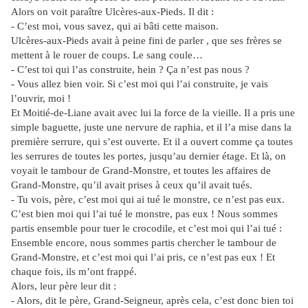
Alors on voit paraître Ulcères-aux-Pieds. Il dit :
- C’est moi, vous savez, qui ai bâti cette maison.
Ulcères-aux-Pieds avait à peine fini de parler , que ses frères se
mettent à le rouer de coups. Le sang coule…
- C’est toi qui l’as construite, hein ? Ça n’est pas nous ?
- Vous allez bien voir. Si c’est moi qui l’ai construite, je vais
l’ouvrir, moi !
Et Moitié-de-Liane avait avec lui la force de la vieille. Il a pris une
simple baguette, juste une nervure de raphia, et il l’a mise dans la
première serrure, qui s’est ouverte. Et il a ouvert comme ça toutes
les serrures de toutes les portes, jusqu’au dernier étage. Et là, on
voyait le tambour de Grand-Monstre, et toutes les affaires de
Grand-Monstre, qu’il avait prises à ceux qu’il avait tués.
- Tu vois, père, c’est moi qui ai tué le monstre, ce n’est pas eux.
C’est bien moi qui l’ai tué le monstre, pas eux ! Nous sommes
partis ensemble pour tuer le crocodile, et c’est moi qui l’ai tué :
Ensemble encore, nous sommes partis chercher le tambour de
Grand-Monstre, et c’est moi qui l’ai pris, ce n’est pas eux ! Et
chaque fois, ils m’ont frappé.
Alors, leur père leur dit :
- Alors, dit le père, Grand-Seigneur, après cela, c’est donc bien toi