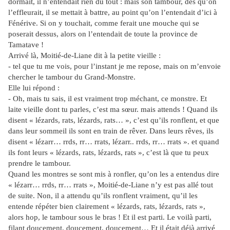
dormait, il n’entendait rien du tout : mais son tambour, dès qu’on
l’effleurait, il se mettait à battre, au point qu’on l’entendait d’ici à
Fénérive. Si on y touchait, comme ferait une mouche qui se
poserait dessus, alors on l’entendait de toute la province de
Tamatave !
Arrivé là, Moitié-de-Liane dit à la petite vieille :
- tel que tu me vois, pour l’instant je me repose, mais on m’envoie
chercher le tambour du Grand-Monstre.
Elle lui répond :
- Oh, mais tu sais, il est vraiment trop méchant, ce monstre. Et
laite vieille dont tu parles, c’est ma sœur. mais attends ! Quand ils
disent « lézards, rats, lézards, rats… », c’est qu’ils ronflent, et que
dans leur sommeil ils sont en train de rêver. Dans leurs rêves, ils
disent « lézarr… rrds, rr… rrats, lézarr.. rrds, rr… rrats ». et quand
ils font leurs « lézards, rats, lézards, rats », c’est là que tu peux
prendre le tambour.
Quand les montres se sont mis à ronfler, qu’on les a entendus dire
« lézarr… rrds, rr… rrats », Moitié-de-Liane n’y est pas allé tout
de suite. Non, il a attendu qu’ils ronflent vraiment, qu’il les
entende répéter bien clairement « lézards, rats, lézards, rats »,
alors hop, le tambour sous le bras ! Et il est parti. Le voilà parti,
filant doucement, doucement, doucement… Et il était déjà arrivé