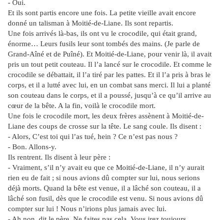
- Oui.
Et ils sont partis encore une fois. La petite vieille avait encore
donné un talisman à Moitié-de-Liane. Ils sont repartis.
Une fois arrivés là-bas, ils ont vu le crocodile, qui était grand,
énorme… Leurs fusils leur sont tombés des mains. (Je parle de
Grand-Aîné et de Puîné). Et Moitié-de-Liane, pour venir là, il avait
pris un tout petit couteau. Il l’a lancé sur le crocodile. Et comme le
crocodile se débattait, il l’a tiré par les pattes. Et il l’a pris à bras le
corps, et il a lutté avec lui, en un combat sans merci. Il lui a planté
son couteau dans le corps, et il a poussé, jusqu’à ce qu’il arrive au
cœur de la bête. A la fin, voilà le crocodile mort.
Une fois le crocodile mort, les deux frères assènent à Moitié-de-
Liane des coups de crosse sur la tête. Le sang coule. Ils disent :
- Alors, C’est toi qui l’as tué, hein ? Ce n’est pas nous ?
- Bon. Allons-y.
Ils rentrent. Ils disent à leur père :
- Vraiment, s’il n’y avait eu que ce Moitié-de-Liane, il n’y aurait
rien eu de fait ; si nous avions dû compter sur lui, nous serions
déjà morts. Quand la bête est venue, il a lâché son couteau, il a
lâché son fusil, dès que le crocodile est venu. Si nous avions dû
compter sur lui ! Nous n’irions plus jamais avec lui.
- Ah non, dit le père. Ne faites pas cela. Vous irez toujours