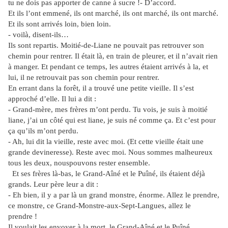
tu ne dois pas apporter de canne à sucre !- D’accord.
Et ils l’ont emmené, ils ont marché, ils ont marché, ils ont marché.
Et ils sont arrivés loin, bien loin.
- voilà, disent-ils…
Ils sont repartis. Moitié-de-Liane ne pouvait pas retrouver son
chemin pour rentrer. Il était là, en train de pleurer, et il n’avait rien
à manger. Et pendant ce temps, les autres étaient arrivés à la, et
lui, il ne retrouvait pas son chemin pour rentrer.
En errant dans la forêt, il a trouvé une petite vieille. Il s’est
approché d’elle. Il lui a dit :
- Grand-mère, mes frères m’ont perdu. Tu vois, je suis à moitié
liane, j’ai un côté qui est liane, je suis né comme ça. Et c’est pour
ça qu’ils m’ont perdu.
- Ah, lui dit la vieille, reste avec moi. (Et cette vieille était une
grande devineresse). Reste avec moi. Nous sommes malheureux
tous les deux, nouspouvons rester ensemble.
Et ses frères là-bas, le Grand-Aîné et le Puîné, ils étaient déjà
grands. Leur père leur a dit :
- Eh bien, il y a par là un grand monstre, énorme. Allez le prendre,
ce monstre, ce Grand-Monstre-aux-Sept-Langues, allez le
prendre !
Il voulait les envoyer à la mort, le Grand-Aîné et le Puîné.