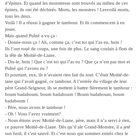
d’épines. Et quand les monstresse sont trouvés au milieu de ces
épines, ils ont été déchirés. Morts, les monstres ! Lesvoilà morts,
tous les deux.
Voilà ! Il a réussi à gagner le tambour. Et ils commencent à en
jouer.
Mais quand Puîné a vu ça :
- Donne-nous ça ! Ah, comme ça, c’est toi qui l’as eu, hein !
Ils l’ont roué de coups, une fois de plus. Le sang coulais à flots de
la tête de Moitié-de-Liane.
- Dis-le, hein ! Que c’est toi qui l’as eu ? Que ça n’est pas moi et
Puîné qui l’avons eu ?
Et pourtant, eux, ils n’avaient rien fait du tout. C’était Moitié-de-
iane qui l’avait gagné, ce tambour. A l’entrée du village de leur
père Grand-Seigneur, ils se mettent à battre fièrement le tambour :
boum badaboum, boum badaboum ! Boum badaboum, boum
badaboum !
- Père, nous avons le tambour !
- Oh ! Vous l’avez vraiment?
- Nous étions avec Moitié-de-Liane, père, mais il n’a servi à rien,
ce pauvre Moitié-de-Liane. Dès qu’il ale Grand-Monstre, il a jeté
son fusil, il s’est sauvé. Et c’est nous qui sommes entrés chez le