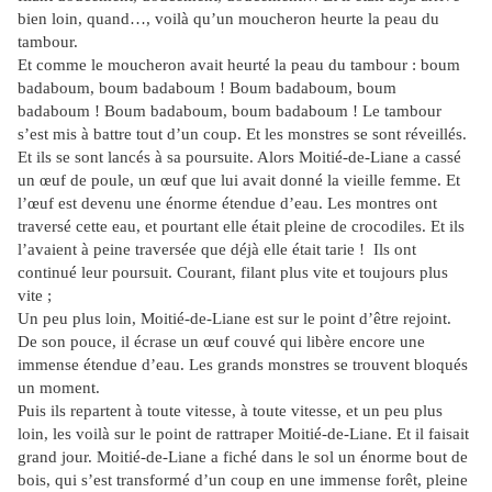
bien loin, quand…, voilà qu’un moucheron heurte la peau du
tambour.
Et comme le moucheron avait heurté la peau du tambour : boum
badaboum, boum badaboum ! Boum badaboum, boum
badaboum ! Boum badaboum, boum badaboum ! Le tambour
s’est mis à battre tout d’un coup. Et les monstres se sont réveillés.
Et ils se sont lancés à sa poursuite. Alors Moitié-de-Liane a cassé
un œuf de poule, un œuf que lui avait donné la vieille femme. Et
l’œuf est devenu une énorme étendue d’eau. Les montres ont
traversé cette eau, et pourtant elle était pleine de crocodiles. Et ils
l’avaient à peine traversée que déjà elle était tarie ! Ils ont
continué leur poursuit. Courant, filant plus vite et toujours plus
vite ;
Un peu plus loin, Moitié-de-Liane est sur le point d’être rejoint.
De son pouce, il écrase un œuf couvé qui libère encore une
immense étendue d’eau. Les grands monstres se trouvent bloqués
un moment.
Puis ils repartent à toute vitesse, à toute vitesse, et un peu plus
loin, les voilà sur le point de rattraper Moitié-de-Liane. Et il faisait
grand jour. Moitié-de-Liane a fiché dans le sol un énorme bout de
bois, qui s’est transformé d’un coup en une immense forêt, pleine