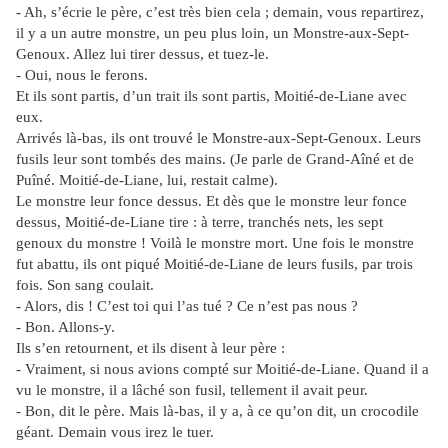
- Ah, s’écrie le père, c’est très bien cela ; demain, vous repartirez,
il y a un autre monstre, un peu plus loin, un Monstre-aux-Sept-
Genoux. Allez lui tirer dessus, et tuez-le.
- Oui, nous le ferons.
Et ils sont partis, d’un trait ils sont partis, Moitié-de-Liane avec
eux.
Arrivés là-bas, ils ont trouvé le Monstre-aux-Sept-Genoux. Leurs
fusils leur sont tombés des mains. (Je parle de Grand-Aîné et de
Puîné. Moitié-de-Liane, lui, restait calme).
Le monstre leur fonce dessus. Et dès que le monstre leur fonce
dessus, Moitié-de-Liane tire : à terre, tranchés nets, les sept
genoux du monstre ! Voilà le monstre mort. Une fois le monstre
fut abattu, ils ont piqué Moitié-de-Liane de leurs fusils, par trois
fois. Son sang coulait.
- Alors, dis ! C’est toi qui l’as tué ? Ce n’est pas nous ?
- Bon. Allons-y.
Ils s’en retournent, et ils disent à leur père :
- Vraiment, si nous avions compté sur Moitié-de-Liane. Quand il a
vu le monstre, il a lâché son fusil, tellement il avait peur.
- Bon, dit le père. Mais là-bas, il y a, à ce qu’on dit, un crocodile
géant. Demain vous irez le tuer.