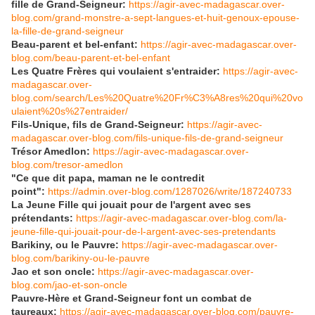
fille de Grand-Seigneur:
https://agir-avec-madagascar.over-
blog.com/grand-monstre-a-sept-langues-et-huit-genoux-epouse-
la-fille-de-grand-seigneur
Beau-parent et bel-enfant:
https://agir-avec-madagascar.over-
blog.com/beau-parent-et-bel-enfant
Les Quatre Frères qui voulaient s'entraider:
https://agir-avec-
madagascar.over-
blog.com/search/Les%20Quatre%20Fr%C3%A8res%20qui%20vo
ulaient%20s%27entraider/
Fils-Unique, fils de Grand-Seigneur:
https://agir-avec-
madagascar.over-blog.com/fils-unique-fils-de-grand-seigneur
Trésor Amedlon:
https://agir-avec-madagascar.over-
blog.com/tresor-amedlon
"Ce que dit papa, maman ne le contredit
point":
https://admin.over-blog.com/1287026/write/187240733
La Jeune Fille qui jouait pour de l'argent avec ses
prétendants:
https://agir-avec-madagascar.over-blog.com/la-
jeune-fille-qui-jouait-pour-de-l-argent-avec-ses-pretendants
Barikiny, ou le Pauvre:
https://agir-avec-madagascar.over-
blog.com/barikiny-ou-le-pauvre
Jao et son oncle:
https://agir-avec-madagascar.over-
blog.com/jao-et-son-oncle
Pauvre-Hère et Grand-Seigneur font un combat de
taureaux:
https://agir-avec-madagascar.over-blog.com/pauvre-