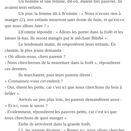
Un homme et une femme, dit-on, étaient très pauvres. Ils
avaient trois enfants.
Un jour, la femme dit à lh'omme : « Nous n'avons rien à
manger (2), nos enfants mourront sans doute de faim, et qu'est-ce
que nous allons faire ? »
Lh'omme répondit : « Allons les porter dans la forêt et les
laisser là-bas. Ils seront mangés par le méchant Bibibé ».
Le lendemain matin, ils emportèrent leurs enfants. En
chemin, le plus jeune demanda :
« Où allons-nous, chers parents ?
- Nous chercherons de la nourriture dans la forêt », répondirent
ces derniers.
Ils marchaient, puis leurs parents dirent :
« Connaissez-vous cet endroit ?
- Oui, dirent les petits, car c'est ici que nous cherchons du bois à
brûler ».
Arrivés un peu plus loin, les parents demandèrent aussi :
« Et ici, vous le savez ?
- Evidemment, répondirent les pauvres petits, car c'est ici que
nous cherchons de quoi manger ».
Enfin ils arrivèrent dans la grande forêt.
Là, les parents disaient : « Restez ici, nous allons chercher