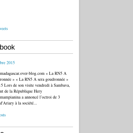
weets
book
bre 2015
c.madagascar.over-blog.com « La RN5 A
dronnée » « La RN5 A sera goudronnée »
5 Lors de son visite vendredi à Sambava,
ent de la République Hery
mampianina a annoncé l’octroi de 3
d'Ariary à la société...
osts