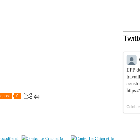
Twitt
EPP de
travai
constr
https:
epost
0
October