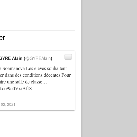
er
GYRE Alain (
@GYREAlain
)
 Soamanova Les élèves souhaitent
ller dans des conditions décentes Pour
uire une salle de classe…
//t.co/9c0VxiAftX
 02, 2021