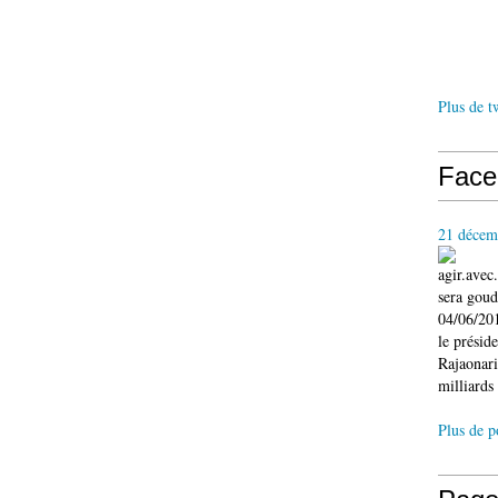
Plus de t
Face
21 décem
agir.ave
sera gou
04/06/201
le présid
Rajaonari
milliards 
Plus de p