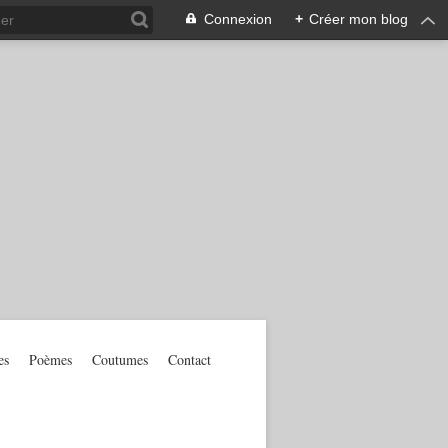
Connexion
+
Créer mon blog
es
Poèmes
Coutumes
Contact