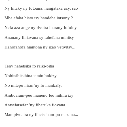
Ny hitaky ny fotoana, hangataka azy, sao
Mba afaka hiato tsy handeha intsony ?
Nefa aza ange ny rivotra iharany fofoiny
Ananany finiavana sy fahefana mihitsy
Hanofahofa hiantona ny izao vetivitsy...
Teny nahetsika fo raiki-pitia
Nobitsibitsihina tamin’ankizy
No mitepo hiran’ny fo mankafy.
Amboaram-peo maneno feo mihira izy
Antsefatsefan’ny fihetsika fiovana
Mampivoatra ny fihetseham-po mazana...