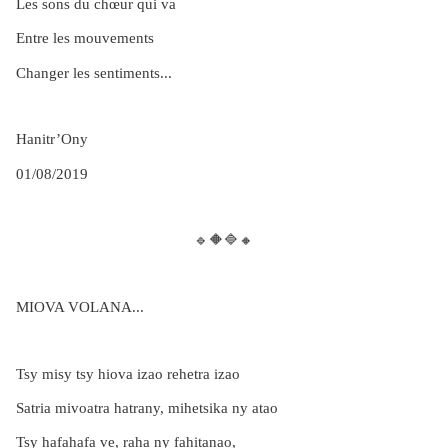
Les sons du chœur qui va
Entre les mouvements
Changer les sentiments...
Hanitr’Ony
01/08/2019
🔹🔶🔷🔸
MIOVA VOLANA...
Tsy misy tsy hiova izao rehetra izao
Satria mivoatra hatrany, mihetsika ny atao
Tsy hafahafa ve, raha ny fahitanao,