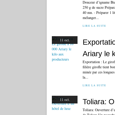
Douceur d’igname Bie
250 g de sucre Prépara
40 mn. - Préparer 1 li
mélanger...
LIRE LA SUITE
11 oct.
Exportatio
Ariary le 
Exportation : Le giro
filière girofle tient b
minée par ces longues
la...
LIRE LA SUITE
11 oct.
Toliara: O
Toliara: Ouverture d’
de Toliara Un paquebot