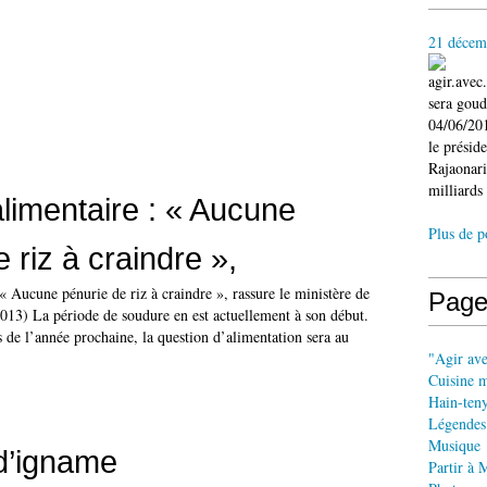
21 décem
agir.ave
sera gou
04/06/201
le présid
Rajaonari
milliards 
alimentaire : « Aucune
Plus de p
 riz à craindre »,
 « Aucune pénurie de riz à craindre », rassure le ministère de
Page
2013) La période de soudure en est actuellement à son début.
 de l’année prochaine, la question d’alimentation sera au
"Agir av
Cuisine 
Hain-ten
Légendes
Musique
d’igname
Partir à 