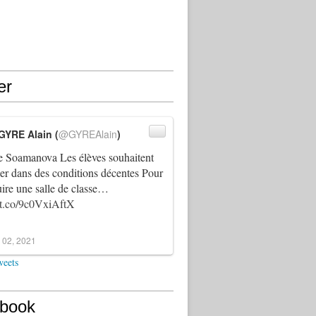
er
GYRE Alain (
@GYREAlain
)
 Soamanova Les élèves souhaitent
ller dans des conditions décentes Pour
uire une salle de classe…
//t.co/9c0VxiAftX
 02, 2021
weets
book