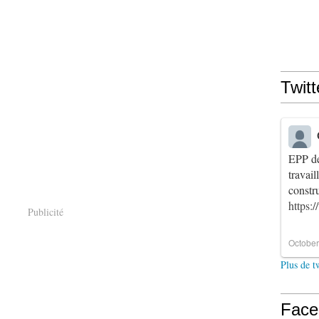
Twitt
EPP de
travai
constr
https:
Publicité
October
Plus de t
Face