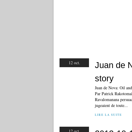
12 oct.
Juan de N
story
Juan de Nova: Oil and
Par Patrick Rakotomal
Ravalomanana persuadé
jugeaient de toute...
LIRE LA SUITE
12 oct.