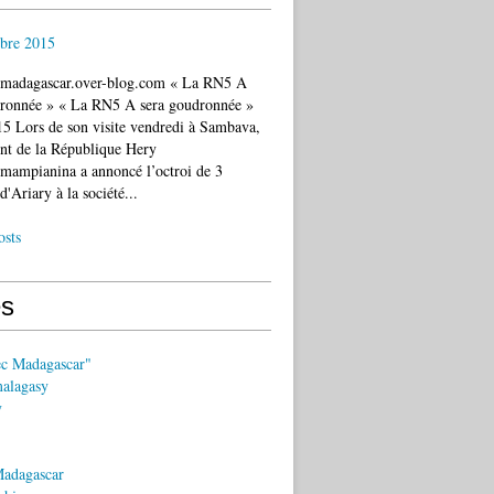
bre 2015
c.madagascar.over-blog.com « La RN5 A
dronnée » « La RN5 A sera goudronnée »
5 Lors de son visite vendredi à Sambava,
ent de la République Hery
mampianina a annoncé l’octroi de 3
d'Ariary à la société...
osts
s
ec Madagascar"
malagasy
y
Madagascar