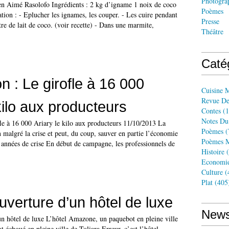
Photogra
n Aimé Rasolofo Ingrédients : 2 kg d’igname 1 noix de coco
Poèmes
tion : - Eplucher les ignames, les couper. - Les cuire pendant
Presse
tre de lait de coco. (voir recette) - Dans une marmite,
Théâtre
Caté
n : Le girofle à 16 000
Cuisine 
Revue De
kilo aux producteurs
Contes
(1
Notes Du
fle à 16 000 Ariary le kilo aux producteurs 11/10/2013 La
Poèmes
(
on malgré la crise et peut, du coup, sauver en partie l’économie
Poèmes M
 années de crise En début de campagne, les professionnels de
Histoire
(
Economi
Culture
(
Plat
(405
uverture d’un hôtel de luxe
News
un hôtel de luxe L’hôtel Amazone, un paquebot en pleine ville
 échoué en pleine ville de Toliara Erreur, c’est l’hôtel