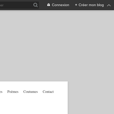
Connexion
+
Créer mon blog
es
Poèmes
Coutumes
Contact