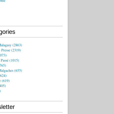
phie
gories
Malagasy
(2863)
 Presse
(2319)
073)
 Passé
(1015)
765)
algaches
(655)
624)
e
(619)
405)
)
letter