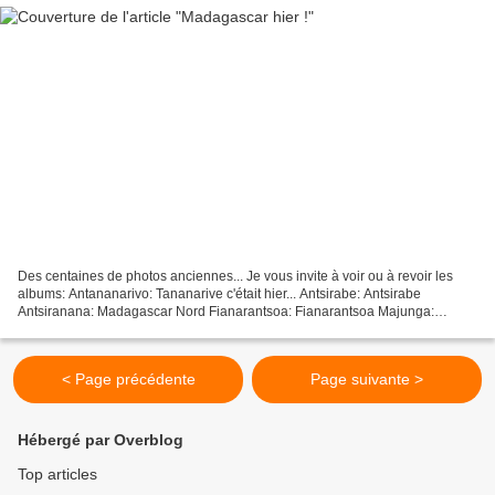
Des centaines de photos anciennes... Je vous invite à voir ou à revoir les
albums: Antananarivo: Tananarive c'était hier... Antsirabe: Antsirabe
Antsiranana: Madagascar Nord Fianarantsoa: Fianarantsoa Majunga:
Majunga Mananjary: Mananjary Toamasina:...
< Page précédente
Page suivante >
Hébergé par Overblog
Top articles