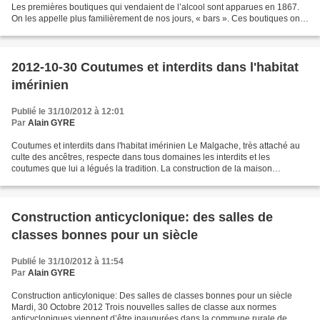
Les premières boutiques qui vendaient de l’alcool sont apparues en 1867.
On les appelle plus familièrement de nos jours, « bars ». Ces boutiques ont
été tenues par des Européens....
2012-10-30 Coutumes et interdits dans l'habitat
imérinien
Publié le 31/10/2012 à 12:01
Par
Alain GYRE
Coutumes et interdits dans l'habitat imérinien Le Malgache, très attaché au
culte des ancêtres, respecte dans tous domaines les interdits et les
coutumes que lui a légués la tradition. La construction de la maison
n’échappe pas à cette règle et elle obéit...
Construction anticyclonique: des salles de
classes bonnes pour un siècle
Publié le 31/10/2012 à 11:54
Par
Alain GYRE
Construction anticylonique: Des salles de classes bonnes pour un siècle
Mardi, 30 Octobre 2012 Trois nouvelles salles de classe aux normes
anticycloniques viennent d’être inaugurées dans la commune rurale de