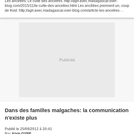
Les ancêtres: Le culte des ancêtres: http://agir.avec.madagascar.over-
blog.com/2015/11/le-culte-des-ancetres.html Les ancêtres prennent un, coup
de froid: http://agir.avec.madagascar.over-blog.com/article-les-ancetres-
prennent-un-coup-de-froid-120813188.html...
Publicité
Dans des familles malgaches: la communication
n'existe plus
Publié le 25/09/2012 à 20:41
Par
Alain GYRE