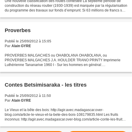
Une nouvelle classification des routes contestée La septième période de
construction du réseau routier (1930-1939) est marquée par la régularisation
du programme des travaux sur fonds d’emprunt. Si 63 millions de francs sont
dépensés dans la construction...
Proverbes
Publié le 25/09/2012 à 15:05
Par
Alain GYRE
PROVERBES MALGACHES ou OHABOLANA OHABOLANA, ou
PROVERBES MALGACHES J.A. HOULDER TRANO PRINTY Imprimerie
Luthérienne Tananarive 1960 I - Sur les hommes en général:
http://agir.avec.madagascar.over-blog.com/2015/09/proverbes-i-sur-les-
hommes-en-general.html...
Contes Betsimisaraka - les titres
Publié le 25/09/2012 à 11:50
Par
Alain GYRE
Le Vieux et la bête des bois: http://agir.avec.madagascar.over-
blog.com/article-le-vieux-et-la-bete-des-bois-108179835.html Les fruits
inconnus: http://agir.avec.madagascar.over-blog.com/article-conte-les-fruits-
inconnus-112234974.html Conte: Les fruits...