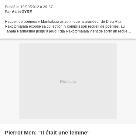
Publié le 19/09/2012 à 20:37
Par
Alain GYRE
Recueil de poèmes « Mankalaza anao » loue la grandeur de Dieu Rija
Rakotomalala expose sa collection, y compris son recueil de poèmes, au
Tahala Rarihasina jusqu’à jeudi Rija Rakotomalala vient de sortir un recueil
de poèmes de 51 pages intitulé « Mankalaza...
Publicité
Pierrot Men: "Il était une femme"