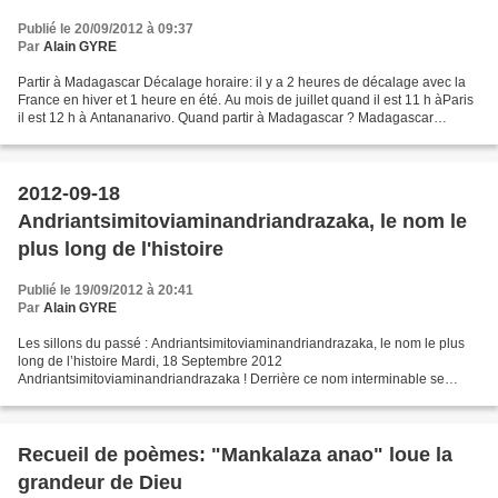
Publié le 20/09/2012 à 09:37
Par
Alain GYRE
Partir à Madagascar Décalage horaire: il y a 2 heures de décalage avec la
France en hiver et 1 heure en été. Au mois de juillet quand il est 11 h àParis
il est 12 h à Antananarivo. Quand partir à Madagascar ? Madagascar
appartient à l’hémisphère sud....
2012-09-18
Andriantsimitoviaminandriandrazaka, le nom le
plus long de l'histoire
Publié le 19/09/2012 à 20:41
Par
Alain GYRE
Les sillons du passé : Andriantsimitoviaminandriandrazaka, le nom le plus
long de l’histoire Mardi, 18 Septembre 2012
Andriantsimitoviaminandriandrazaka ! Derrière ce nom interminable se
cache un des fils du roi Andriamasinavalona. C’est le prince que...
Recueil de poèmes: "Mankalaza anao" loue la
grandeur de Dieu