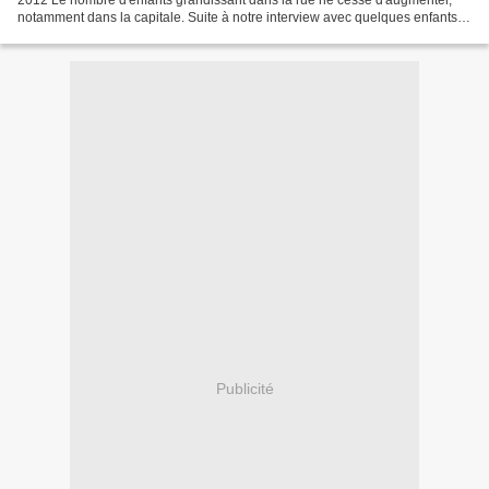
2012 Le nombre d'enfants grandissant dans la rue ne cesse d'augmenter,
notamment dans la capitale. Suite à notre interview avec quelques enfants à
Analakely, la plupart d'entre eux...
Publicité