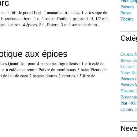
orc
Photogra
Poèmes
ts : 1 rôti de porc (1kg), 1 ananas en tranches, 1 c. à soupe de
Presse
branches de thym, 1 c. à soupe d'huile, 1 gousse d'ail, 1/2 c. à
Théâtre
é, 1 citron, 4 épices, Sel, Poivre, 3 c. à soupe de rhum...
Caté
tique aux épices
Cuisine 
Revue De
ces Quantités : pour 4 personnes Ingrédients : 1 c. à café de
Contes
(1
1 c. à café de curcuma Poivre du moulin aux 5 baies Fleurs de
Notes Du
cl de lait de coco 2 patates douces 2 carottes 1,5 litre de
Poèmes
(
Poèmes M
Histoire
(
Economi
Plat
(406
Culture
(
News