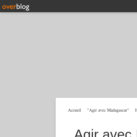
Accueil
"Agir avec Madagascar"
H
Agir avec