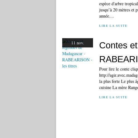
espèce d'arbre tropica
jusqu’à 20 mètres et p
année....
LIRE LA SUITE
11 nov.
Contes et
RABEARIS
Pour lire le conte cli
http://agir.avec.mada
la plus forte Le plus â
cuisine La mère Rango
LIRE LA SUITE