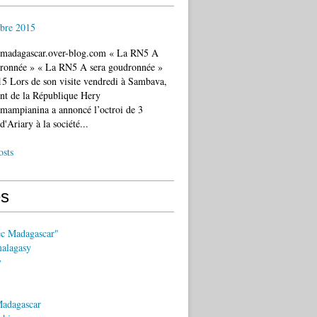
bre 2015
c.madagascar.over-blog.com « La RN5 A
dronnée » « La RN5 A sera goudronnée »
5 Lors de son visite vendredi à Sambava,
ent de la République Hery
mampianina a annoncé l’octroi de 3
d'Ariary à la société...
osts
s
ec Madagascar"
malagasy
y
Madagascar