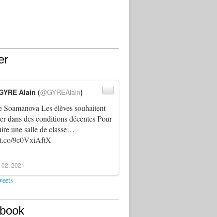
er
GYRE Alain (
@GYREAlain
)
 Soamanova Les élèves souhaitent
ller dans des conditions décentes Pour
uire une salle de classe…
//t.co/9c0VxiAftX
 02, 2021
weets
book