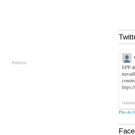
Twitt
Publicité
EPP de
travai
constr
https:
October
Plus de t
Face