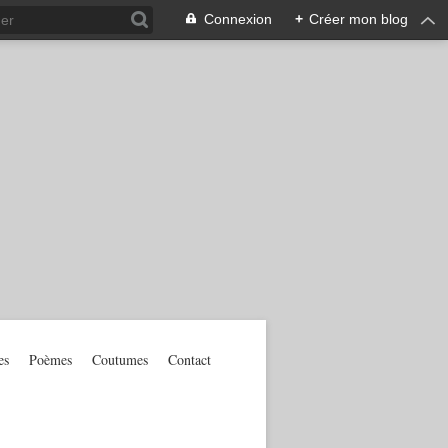
Connexion
+
Créer mon blog
es
Poèmes
Coutumes
Contact