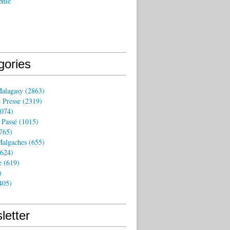
phie
gories
Malagasy
(2863)
 Presse
(2319)
074)
 Passé
(1015)
765)
algaches
(655)
624)
e
(619)
)
405)
letter