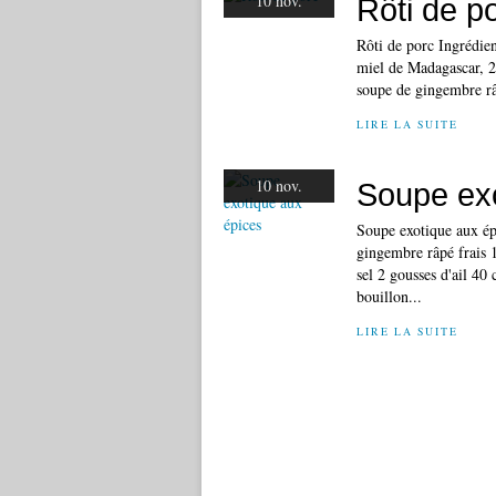
10 nov.
Rôti de p
Rôti de porc Ingrédien
miel de Madagascar, 2 
soupe de gingembre râp
LIRE LA SUITE
10 nov.
Soupe exo
Soupe exotique aux épi
gingembre râpé frais 
sel 2 gousses d'ail 40 
bouillon...
LIRE LA SUITE