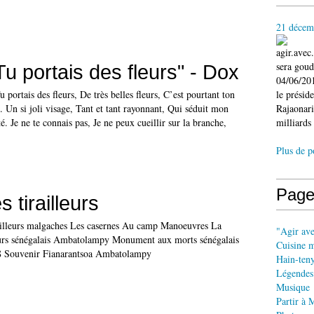
21 décem
agir.ave
sera gou
u portais des fleurs" - Dox
04/06/201
u portais des fleurs, De très belles fleurs, C’est pourtant ton
le présid
Un si joli visage, Tant et tant rayonnant, Qui séduit mon
Rajaonari
. Je ne te connais pas, Je ne peux cueillir sur la branche,
milliards 
Plus de p
Page
 tirailleurs
irailleurs malgaches Les casernes Au camp Manoeuvres La
"Agir av
eurs sénégalais Ambatolampy Monument aux morts sénégalais
Cuisine 
8 Souvenir Fianarantsoa Ambatolampy
Hain-ten
Légendes
Musique
Partir à 