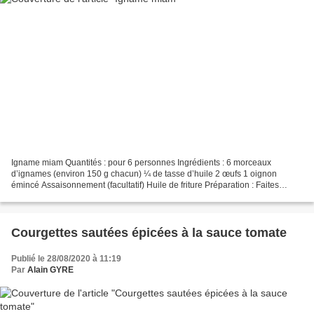
Igname miam Quantités : pour 6 personnes Ingrédients : 6 morceaux
d’ignames (environ 150 g chacun) ¼ de tasse d’huile 2 œufs 1 oignon
émincé Assaisonnement (facultatif) Huile de friture Préparation : Faites
bouillir l’igname. Dans un saladier, écrasez-le...
Courgettes sautées épicées à la sauce tomate
Publié le 28/08/2020 à 11:19
Par
Alain GYRE