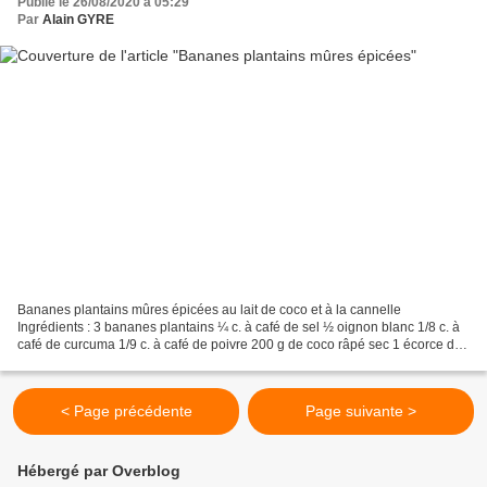
Publié le 26/08/2020 à 05:29
Par
Alain GYRE
Bananes plantains mûres épicées au lait de coco et à la cannelle
Ingrédients : 3 bananes plantains ¼ c. à café de sel ½ oignon blanc 1/8 c. à
café de curcuma 1/9 c. à café de poivre 200 g de coco râpé sec 1 écorce de
cannelle 3 petites c. à café de sucre...
< Page précédente
Page suivante >
Hébergé par Overblog