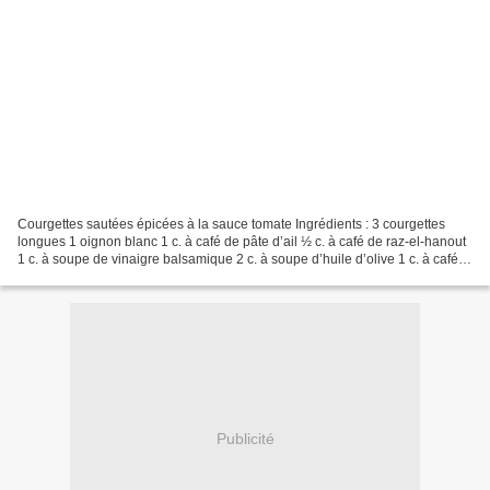
Courgettes sautées épicées à la sauce tomate Ingrédients : 3 courgettes
longues 1 oignon blanc 1 c. à café de pâte d’ail ½ c. à café de raz-el-hanout
1 c. à soupe de vinaigre balsamique 2 c. à soupe d’huile d’olive 1 c. à café
de concentré de tomate Sel,...
Publicité