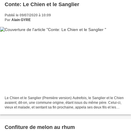
Conte: Le Chien et le Sanglier
Publié le 09/07/2020 à 10:09
Par
Alain GYRE
Le Chien et le Sanglier (Première version) Autrefois, le Sanglier et le Chien
avaient, dit-on, une commune origine, étant issus du même père. Celui-ci,
vieux et malade, et sentant sa fin prochaine, appela ses deux fils et les
chargea de lui chercher des...
Confiture de melon au rhum