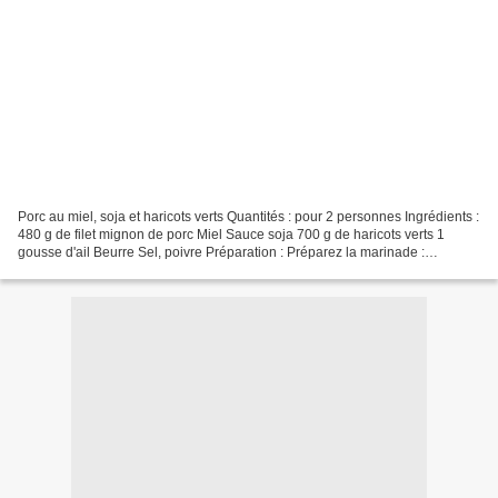
Porc au miel, soja et haricots verts Quantités : pour 2 personnes Ingrédients :
480 g de filet mignon de porc Miel Sauce soja 700 g de haricots verts 1
gousse d'ail Beurre Sel, poivre Préparation : Préparez la marinade :
Epluchez, lavez l’ail puis hachez-le...