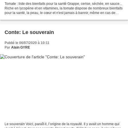
Tomate : liste des bienfaits pour la santé Grappe, cerise, séchée, en sauce...
Riche en lycopène et en vitamines, la tomate dispose de nombreux bienfaits
pour la santé, la peau, le cœur et n'est jamais à bannir, même en cas de
régime ! Fruit ou légume...
Conte: Le souverain
Publié le 06/07/2020 à 10:11
Par
Alain GYRE
Le souverain Voici, paraît-il, l’origine de la royauté. Il y avait un homme qui