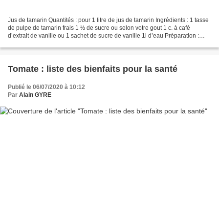
Jus de tamarin Quantités : pour 1 litre de jus de tamarin Ingrédients : 1 tasse
de pulpe de tamarin frais 1 ½ de sucre ou selon votre gout 1 c. à café
d’extrait de vanille ou 1 sachet de sucre de vanille 1l d’eau Préparation :
Dans un grand bol, mettre...
Tomate : liste des bienfaits pour la santé
Publié le 06/07/2020 à 10:12
Par
Alain GYRE