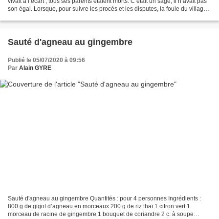
vivait à l’écart ; tous ses parents étaient morts. C’était un sage, il n’avait pas
son égal. Lorsque, pour suivre les procès et les disputes, la foule du village
se précipitait...
Sauté d'agneau au gingembre
Publié le 05/07/2020 à 09:56
Par
Alain GYRE
Sauté d'agneau au gingembre Quantités : pour 4 personnes Ingrédients :
800 g de gigot d’agneau en morceaux 200 g de riz thaï 1 citron vert 1
morceau de racine de gingembre 1 bouquet de coriandre 2 c. à soupe