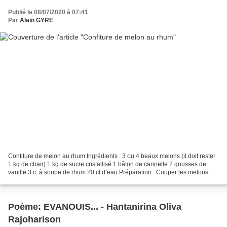
Publié le 08/07/2020 à 07:41
Par
Alain GYRE
Confiture de melon au rhum Ingrédients : 3 ou 4 beaux melons (il doit rester
1 kg de chair) 1 kg de sucre cristallisé 1 bâton de cannelle 2 gousses de
vanille 3 c. à soupe de rhum 20 cl d’eau Préparation : Couper les melons en
tranches bien larges (8...
Poème: EVANOUIS... - Hantanirina Oliva
Rajoharison