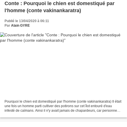
Conte : Pourquoi le chien est domestiqué par
l'homme (conte vakinankaratra)
Publié le 13/04/2020 à 06:11
Par
Alain GYRE
Pourquoi le chien est domestiqué par l'homme (conte vakinankaratra) Il était
une fois un homme parti cultiver des potirons sur cet îlot entouré d'eau
infesté de caïmans. Ainsi il n'y avait jamais de chapardeurs, car personne
n'osait passer par là . L'homme...