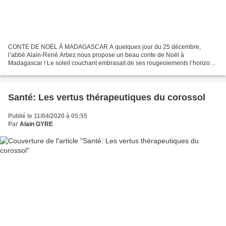
CONTE DE NOËL À MADAGASCAR A quelques jour du 25 décembre,
l’abbé Alain-René Arbez nous propose un beau conte de Noël à
Madagascar ! Le soleil couchant embrasait de ses rougeoiements l’horizon
de la Grande Ile, lorsque Andrianjaka apprit que le roi, Ralambo,...
Santé: Les vertus thérapeutiques du corossol
Publié le 11/04/2020 à 05:55
Par
Alain GYRE