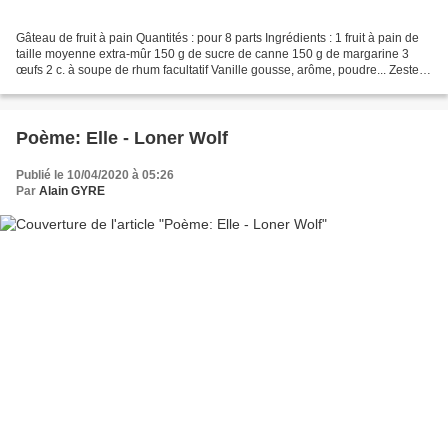
Gâteau de fruit à pain Quantités : pour 8 parts Ingrédients : 1 fruit à pain de
taille moyenne extra-mûr 150 g de sucre de canne 150 g de margarine 3
œufs 2 c. à soupe de rhum facultatif Vanille gousse, arôme, poudre... Zeste
d'un citron vert Préparation...
Poème: Elle - Loner Wolf
Publié le 10/04/2020 à 05:26
Par
Alain GYRE