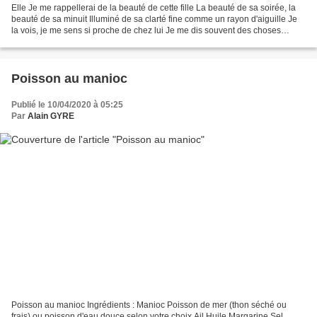
Elle Je me rappellerai de la beauté de cette fille La beauté de sa soirée, la
beauté de sa minuit Illuminé de sa clarté fine comme un rayon d'aiguille Je
la vois, je me sens si proche de chez lui Je me dis souvent des choses
impérissables En pensant à...
Poisson au manioc
Publié le 10/04/2020 à 05:25
Par
Alain GYRE
Poisson au manioc Ingrédients : Manioc Poisson de mer (thon séché ou
frais) ou poisson d'eau douce selon votre choix Ail Huile Margarine Sel