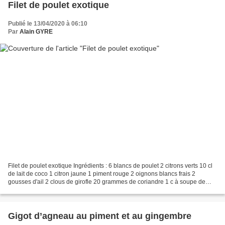
Filet de poulet exotique
Publié le 13/04/2020 à 06:10
Par
Alain GYRE
Filet de poulet exotique Ingrédients : 6 blancs de poulet 2 citrons verts 10 cl
de lait de coco 1 citron jaune 1 piment rouge 2 oignons blancs frais 2
gousses d'ail 2 clous de girofle 20 grammes de coriandre 1 c à soupe de
curcuma (facultatif) 2 c à soupe...
Gigot d’agneau au piment et au gingembre