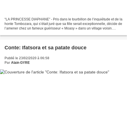
“LA PRINCESSE DIAPHANE” - Pris dans le tourbillon de l’inquiétude et de la
honte Tombozara, qui s’était juré que sa fille serait exceptionnelle, décide de
l’amener chez un fameux guérisseur « Moasy » dans un village voisin.
Traditionnellement, il était...
Conte: Ifatsora et sa patate douce
Publié le 23/02/2020 à 06:58
Par
Alain GYRE