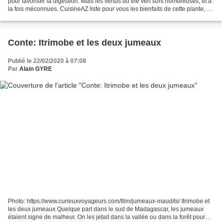
pour favoriser la digestion. Mais les vertus du thé vert sont nombreuses, et à
la fois méconnues. CuisineAZ liste pour vous les bienfaits de cette plante, à
boire régulièrement....
Conte: Itrimobe et les deux jumeaux
Publié le 22/02/2020 à 07:08
Par
Alain GYRE
Photo: https://www.curieuxvoyageurs.com/film/jumeaux-maudits/ Itrimobe et
les deux jumeaux Quelque part dans le sud de Madagascar, les jumeaux
étaient signe de malheur. On les jetait dans la vallée ou dans la forêt pour