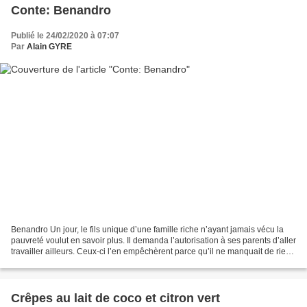
Conte: Benandro
Publié le 24/02/2020 à 07:07
Par
Alain GYRE
Benandro Un jour, le fils unique d’une famille riche n’ayant jamais vécu la
pauvreté voulut en savoir plus. Il demanda l’autorisation à ses parents d’aller
travailler ailleurs. Ceux-ci l’en empêchèrent parce qu’il ne manquait de rien
au sein de sa famille....
Crêpes au lait de coco et citron vert