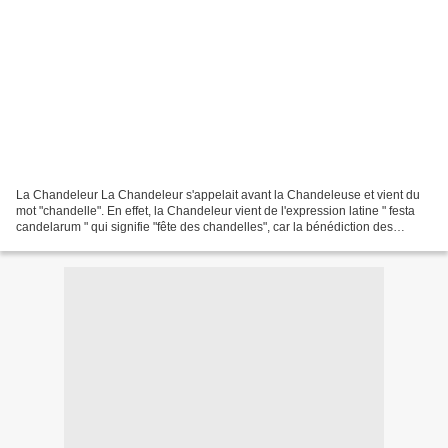
La Chandeleur La Chandeleur s'appelait avant la Chandeleuse et vient du
mot "chandelle". En effet, la Chandeleur vient de l'expression latine " festa
candelarum " qui signifie "fête des chandelles", car la bénédiction des
cierges se déroulait ce jour-là....