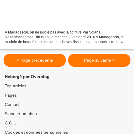
A Madagascar, on ne rigole pas avec la coiffure Par Volana
Razafimanantsoa Diffusion : dimanche 23 octobre 2016 A Madagascar, le
modèle de beauté reste encore le cheveu lisse. Les personnes aux cheveux
frisés et crépus peuvent souffrir de discrimination...
< Page précédente
Page suivante >
Hébergé par Overblog
Top articles
Pages
Contact
Signaler un abus
C.G.U.
Cookies et données personnelles