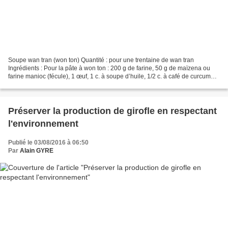
Soupe wan tran (won ton) Quantité : pour une trentaine de wan tran
Ingrédients : Pour la pâte à won ton : 200 g de farine, 50 g de maïzena ou
farine manioc (fécule), 1 œuf, 1 c. à soupe d’huile, 1/2 c. à café de curcuma.
Pour la farce : 300g de porc haché,...
Préserver la production de girofle en respectant
l'environnement
Publié le 03/08/2016 à 06:50
Par
Alain GYRE