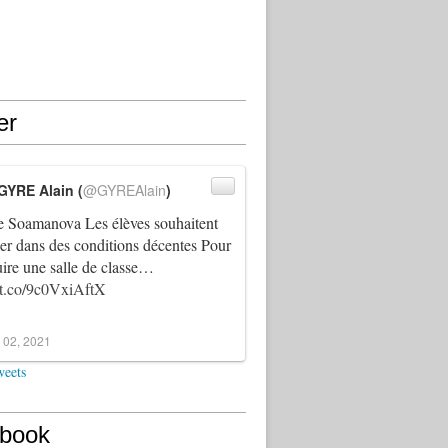
er
GYRE Alain (
@GYREAlain
)
 Soamanova Les élèves souhaitent
ller dans des conditions décentes Pour
uire une salle de classe…
//t.co/9c0VxiAftX
 02, 2021
weets
book