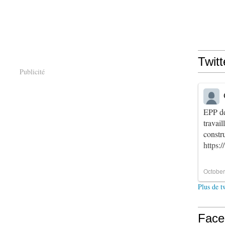
Twitt
Publicité
EPP de
travai
constr
https:
October
Plus de t
Face