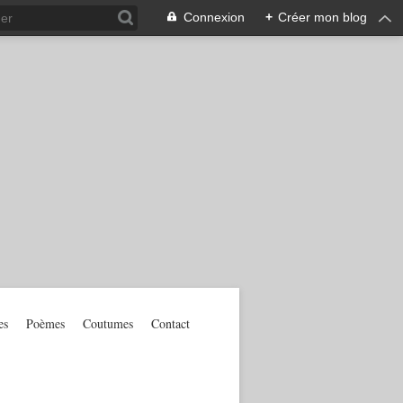
Connexion
+
Créer mon blog
es
Poèmes
Coutumes
Contact