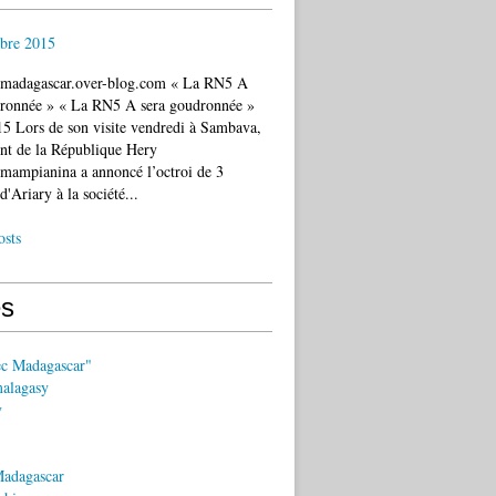
bre 2015
c.madagascar.over-blog.com « La RN5 A
dronnée » « La RN5 A sera goudronnée »
5 Lors de son visite vendredi à Sambava,
ent de la République Hery
mampianina a annoncé l’octroi de 3
d'Ariary à la société...
osts
s
ec Madagascar"
malagasy
y
Madagascar