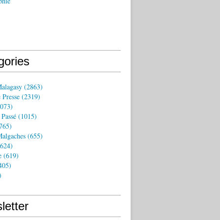
phie
gories
Malagasy
(2863)
 Presse
(2319)
073)
 Passé
(1015)
765)
algaches
(655)
624)
e
(619)
405)
)
letter