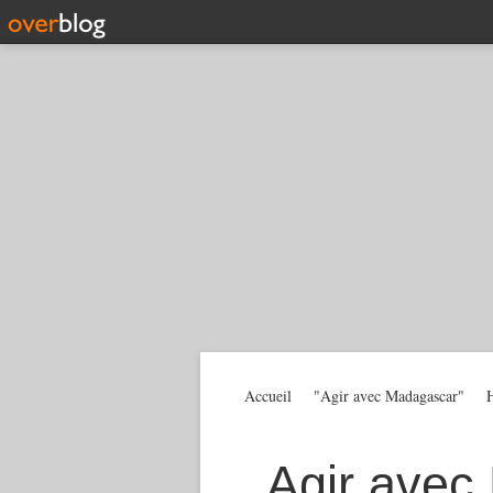
Accueil
"Agir avec Madagascar"
H
Agir avec