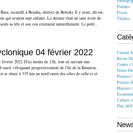
Photogra
Poèmes
ara, recueilli à Bezaha, district de Betioky Il y avait, dit-on,
Presse
 qui avaient sept enfants. Le dernier était né sans avoir de
Théâtre
euls sa tête et son cou existaient naturellement. Le petit...
Caté
yclonique 04 février 2022
Cuisine 
Revue De
 février 2022 D'ici moins de 12h, tout en suivant une
Contes
(1
ud-ouest s'éloignant progressivement de l'île de la Réunion,
Notes Du
 se situer à 335 km au nord-ouest des côtes de celle-ci et
Poèmes
(
Poèmes M
Histoire
(
Economi
Culture
(
Plat
(405
News