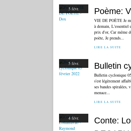
5 févr.
Poème: V
VIE DE POÈTE Je mèn
à demain, L'essentiel
prix d'or, Car même de
poète, Je prends...
LIRE LA SUITE
5 févr.
Bulletin c
Bulletin cyclonique 0
s'est légèrement affai
ses bandes spiralées, 
menace...
LIRE LA SUITE
4 févr.
Conte: L