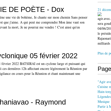
IE DE POÈTE - Dox
21 décem
e une vie de bohème, Je chante sur mon chemin Sans penser
agir.ave
 est que j'aime. A qui peut me comprendre Mon âme vaut son
sera gou
vant la mort, Je ne pourrai me vendre ! C'est ainsi qu'en
04/06/201
le présid
Rajaonari
milliards 
Plus de p
yclonique 05 février 2022
5 février 2022 BATSIRAI est un cyclone large et puissant qui
Page
bli ces dernières 12h affectant encore légèrement la Réunion par
vigilance en cours pour la Réunion et étant maintenant une
"Agir av
Cuisine 
Hain-ten
Légendes
ohaniavao - Raymond
Musique
Partir à 