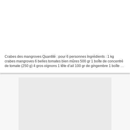
Crabes des mangroves Quantité : pour 6 personnes Ingrédients : 1 kg
crabes mangroves 6 belles tomates bien mûres 500 gr 1 boîte de concentré
de tomate (250 g) 4 gros oignons 1 tête d’ail 100 gr de gingembre 1 boîte de
concentré de lait de coco 400 ml...