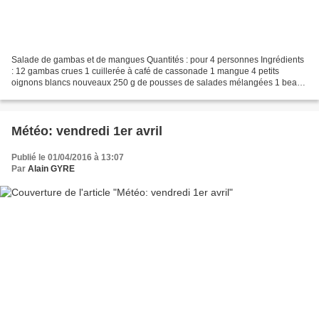
Salade de gambas et de mangues Quantités : pour 4 personnes Ingrédients
: 12 gambas crues 1 cuillerée à café de cassonade 1 mangue 4 petits
oignons blancs nouveaux 250 g de pousses de salades mélangées 1 beau
piment vert, frais 1 morceau de gingembre...
Météo: vendredi 1er avril
Publié le 01/04/2016 à 13:07
Par
Alain GYRE