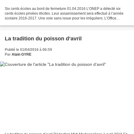
Six cents écoles au bord de fermeture 01.04.2016 L’ONEP a détecté six
cents écoles privées illicites. Leur assainissement sera effectué à l’année
scolaire 2016-2017. Une voie sans issue pour les irréguliers. L’Office
National de l’Enseignement Privé (ONEP),...
La tradition du poisson d’avril
Publié le 01/04/2016 à 06:59
Par
Alain GYRE