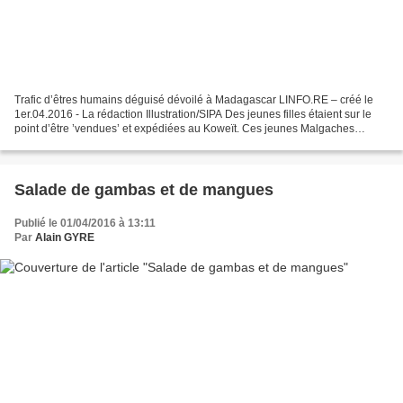
Trafic d’êtres humains déguisé dévoilé à Madagascar LINFO.RE – créé le
1er.04.2016 - La rédaction Illustration/SIPA Des jeunes filles étaient sur le
point d’être ’vendues’ et expédiées au Koweït. Ces jeunes Malgaches
seraient devenues des esclaves là-bas...
Salade de gambas et de mangues
Publié le 01/04/2016 à 13:11
Par
Alain GYRE