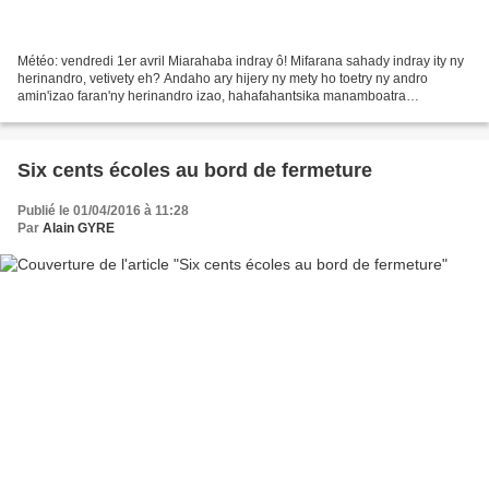
Météo: vendredi 1er avril Miarahaba indray ô! Mifarana sahady indray ity ny
herinandro, vetivety eh? Andaho ary hijery ny mety ho toetry ny andro
amin'izao faran'ny herinandro izao, hahafahantsika manamboatra
programantsika Rahampitso Sabotsy maraina,...
Six cents écoles au bord de fermeture
Publié le 01/04/2016 à 11:28
Par
Alain GYRE