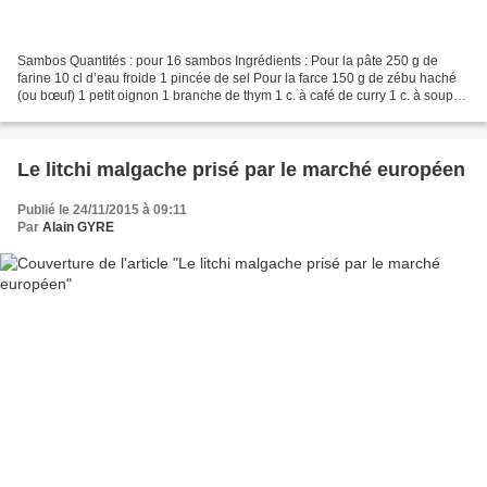
Sambos Quantités : pour 16 sambos Ingrédients : Pour la pâte 250 g de
farine 10 cl d’eau froide 1 pincée de sel Pour la farce 150 g de zébu haché
(ou bœuf) 1 petit oignon 1 branche de thym 1 c. à café de curry 1 c. à soupe
d’huile d’olive Sel, poivre...
Le litchi malgache prisé par le marché européen
Publié le 24/11/2015 à 09:11
Par
Alain GYRE