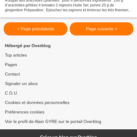
Rougail aux arachides Quantités : pour 4 personnes Ingrédients : 200 g
d’arachides grillées 4 tomates 2 oignons Huile Sel, poivre 20 g de
gingembre Préparation : Epluchez les oignons et émincez-les très finement.
Lavez, épépinez et coupez les tomates...
< Page précédente
Page suivante >
Hébergé par Overblog
Top articles
Pages
Contact
Signaler un abus
C.G.U.
Cookies et données personnelles
Préférences cookies
Voir le profil de Alain GYRE sur le portail Overblog