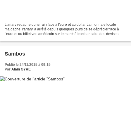
L'ariary regagne du terrain face à l'euro et au dollar La monnaie locale
malgache, l'ariary, a arrêté depuis quelques jours de se déprécier face à
l'euro et au billet vert américain sur le marché interbancaire des devises.
L'euro s'échangeait ainsi en...
Sambos
Publié le 24/11/2015 à 09:15
Par
Alain GYRE