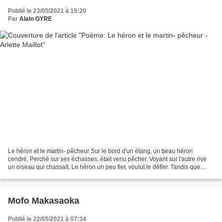
Publié le 23/05/2021 à 15:20
Par
Alain GYRE
Le héron et le martin- pêcheur Sur le bord d'un étang, un beau héron
cendré, Perché sur ses échasses, était venu pêcher. Voyant sur l'autre rive
un oiseau qui chassait, Le héron un peu fier, voulut le défier. Tandis que
sous les joncs, les poissons se...
Mofo Makasaoka
Publié le 22/05/2021 à 07:34