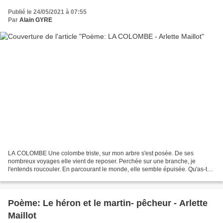
Publié le 24/05/2021 à 07:55
Par
Alain GYRE
LA COLOMBE Une colombe triste, sur mon arbre s'est posée. De ses
nombreux voyages elle vient de reposer. Perchée sur une branche, je
l'entends roucouler. En parcourant le monde, elle semble épuisée. Qu'as-tu
douce colombe? Que viens-tu me conter ? -J'ai...
Poème: Le héron et le martin- pêcheur - Arlette
Maillot