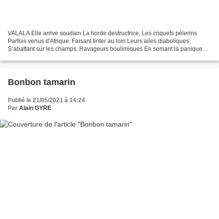
VALALA Elle arrive soudain La horde destructrice, Les criquets pèlerins
Parfois venus d'Afrique. Faisant tinter au loin Leurs ailes diaboliques.
S’abattant sur les champs, Ravageurs boulimiques En semant la panique
L'espace d'un instant. Amusant en passant...
Bonbon tamarin
Publié le 21/05/2021 à 14:24
Par
Alain GYRE