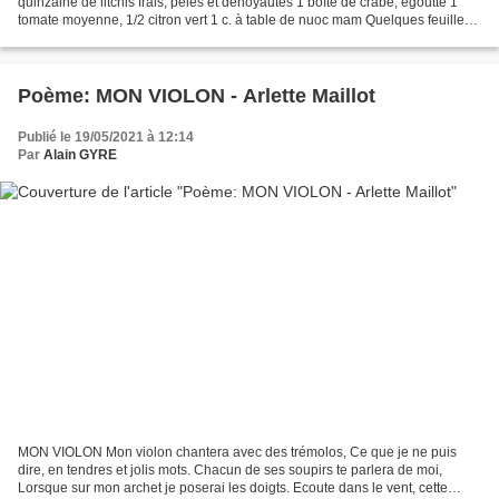
quinzaine de litchis frais, pelés et dénoyautés 1 boîte de crabe, égoutté 1
tomate moyenne, 1/2 citron vert 1 c. à table de nuoc mam Quelques feuilles
de coriandre fraîche Préparation...
Poème: MON VIOLON - Arlette Maillot
Publié le 19/05/2021 à 12:14
Par
Alain GYRE
MON VIOLON Mon violon chantera avec des trémolos, Ce que je ne puis
dire, en tendres et jolis mots. Chacun de ses soupirs te parlera de moi,
Lorsque sur mon archet je poserai les doigts. Ecoute dans le vent, cette