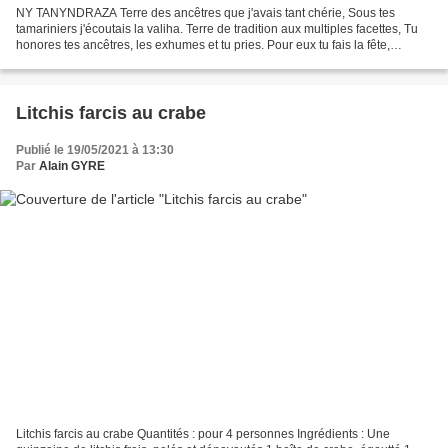
NY TANYNDRAZA Terre des ancêtres que j'avais tant chérie, Sous tes
tamariniers j'écoutais la valiha. Terre de tradition aux multiples facettes, Tu
honores tes ancêtres, les exhumes et tu pries. Pour eux tu fais la fête,
pourtant ils sont partis ! Île...
Litchis farcis au crabe
Publié le 19/05/2021 à 13:30
Par
Alain GYRE
Litchis farcis au crabe Quantités : pour 4 personnes Ingrédients : Une