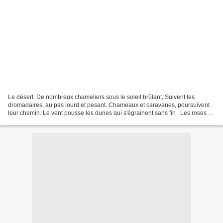
Le désert. De nombreux chameliers sous le soleil brûlant, Suivent les
dromadaires, au pas lourd et pesant. Chameaux et caravanes, poursuivent
leur chemin. Le vent pousse les dunes qui s'égrainent sans fin . Les roses du
désert qui ont couleur de miel,...