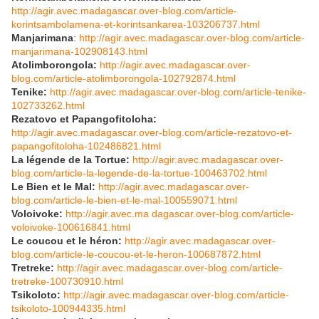
http://agir.avec.madagascar.over-blog.com/article-
korintsambolamena-et-korintsankarea-103206737.html
Manjarimana
:
http://agir.avec.madagascar.over-blog.com/article-
manjarimana-102908143.html
Atolimborongola:
http://agir.avec.madagascar.over-
blog.com/article-atolimborongola-102792874.html
Tenike:
http://agir.avec.madagascar.over-blog.com/article-tenike-
102733262.html
Rezatovo et Papangofitoloha:
http://agir.avec.madagascar.over-blog.com/article-rezatovo-et-
papangofitoloha-102486821.html
La légende de la Tortue:
http://agir.avec.madagascar.over-
blog.com/article-la-legende-de-la-tortue-100463702.html
Le Bien et le Mal:
http://agir.avec.madagascar.over-
blog.com/article-le-bien-et-le-mal-100559071.html
Voloivoke:
http://agir.avec.ma dagascar.over-blog.com/article-
voloivoke-100616841.html
Le coucou et le héron:
http://agir.avec.madagascar.over-
blog.com/article-le-coucou-et-le-heron-100687872.html
Tretreke:
http://agir.avec.madagascar.over-blog.com/article-
tretreke-100730910.html
Tsikoloto:
http://agir.avec.madagascar.over-blog.com/article-
tsikoloto-100944335.html