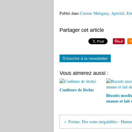
Publié dans
Cuisine Malagasy
,
Apéritif
,
En
Partager cet article
R
S'inscrire à la newsletter
Vous aimerez aussi :
Confiture de litchis
Biscuits moell
ananas et lait 