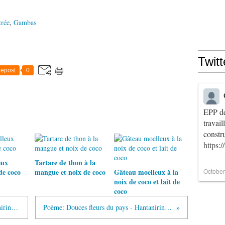
trée
,
Gambas
Twitt
epost
0
EPP de
travai
constr
https:
eux
Tartare de thon à la
de coco
mangue et noix de coco
Gâteau moelleux à la
October
noix de coco et lait de
coco
Poème: Des soins inégalables - Hantanirina Oliva Rajoharison
Poème: Douces fleurs du pays - Hantanirina Oliva Rajoharison