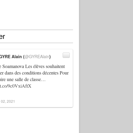
er
GYRE Alain (
@GYREAlain
)
 Soamanova Les élèves souhaitent
ller dans des conditions décentes Pour
uire une salle de classe…
//t.co/9c0VxiAftX
 02, 2021