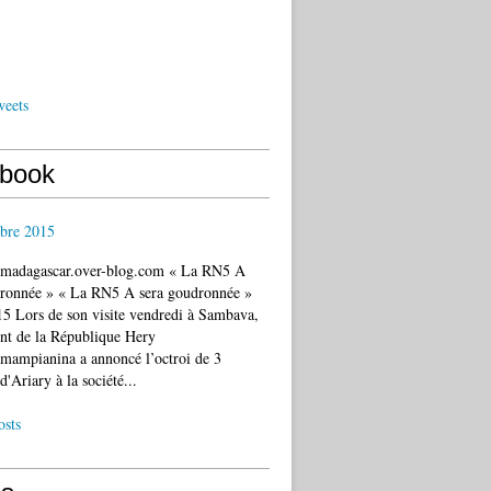
weets
book
bre 2015
c.madagascar.over-blog.com « La RN5 A
dronnée » « La RN5 A sera goudronnée »
5 Lors de son visite vendredi à Sambava,
ent de la République Hery
mampianina a annoncé l’octroi de 3
d'Ariary à la société...
osts