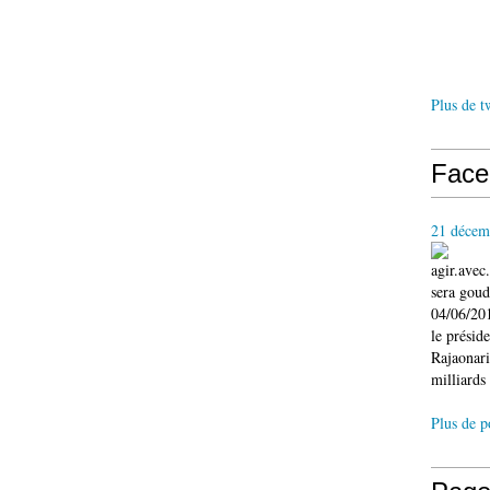
Plus de t
Face
21 décem
agir.ave
sera gou
04/06/201
le présid
Rajaonari
milliards 
Plus de p