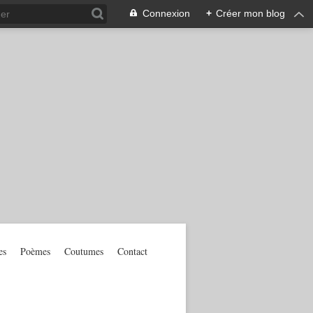
Connexion
+
Créer mon blog
es
Poèmes
Coutumes
Contact