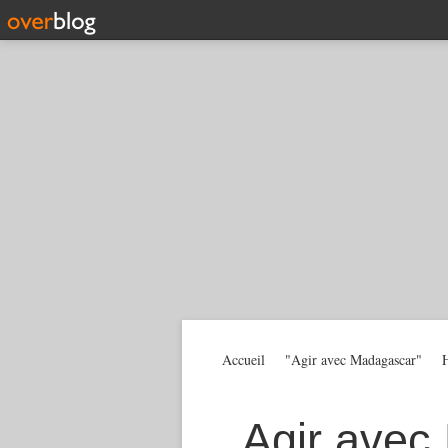
Accueil
"Agir avec Madagascar"
H
Agir avec