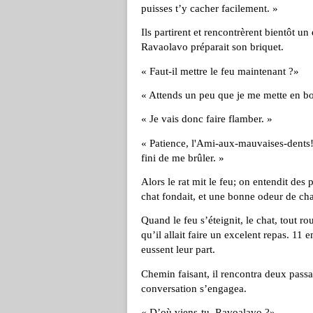
puisses t’y cacher facilement. »
Ils partirent et rencontrèrent bientôt u
Ravaolavo préparait son briquet.
« Faut-il mettre le feu maintenant ?»
« Attends un peu que je me mette en b
« Je vais donc faire flamber. »
« Patience, l'Ami-aux-mauvaises-dents! 
fini de me brûler. »
Alors le rat mit le feu; on entendit des 
chat fondait, et une bonne odeur de chai
Quand le feu s’éteignit, le chat, tout ro
qu’il allait faire un excelent repas. 11
eussent leur part.
Chemin faisant, il rencontra deux passa
conversation s’engagea.
« D’où viens-tu, Ravoalavo ?»