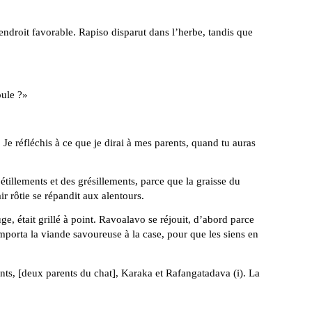
n endroit favorable. Rapiso disparut dans l’herbe, tandis que
oule ?»
Je réfléchis à ce que je dirai à mes parents, quand tu auras
pétillements et des grésillements, parce que la graisse du
r rôtie se répandit aux alentours.
uge, était grillé à point. Ravoalavo se réjouit, d’abord parce
 emporta la viande savoureuse à la case, pour que les siens en
nts, [deux parents du chat], Karaka et Rafangatadava (i). La