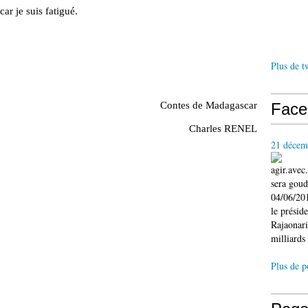
car je suis fatigué.
Plus de t
Contes de Madagascar
Face
Charles RENEL
21 décem
agir.ave
sera gou
04/06/201
le présid
Rajaonari
milliards 
Plus de p