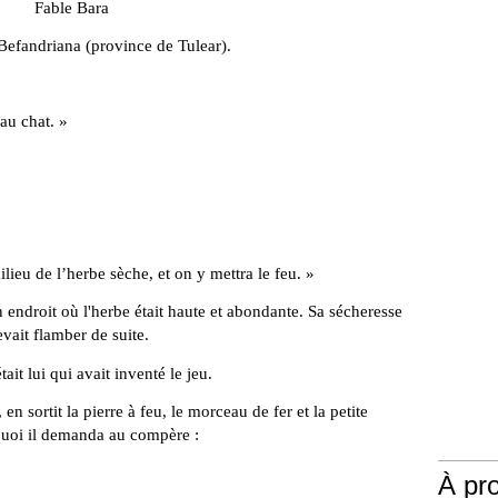
Fable Bara
 Befandriana (province de Tulear).
 au chat. »
ilieu de l’herbe sèche, et on y mettra le feu. »
 endroit où l'herbe était haute et abondante. Sa sécheresse
devait flamber de suite.
ait lui qui avait inventé le jeu.
en sortit la pierre à feu, le morceau de fer et la petite
 quoi il demanda au compère :
À pr