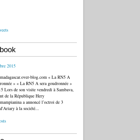
weets
book
bre 2015
c.madagascar.over-blog.com « La RN5 A
dronnée » « La RN5 A sera goudronnée »
5 Lors de son visite vendredi à Sambava,
ent de la République Hery
mampianina a annoncé l’octroi de 3
d'Ariary à la société...
osts