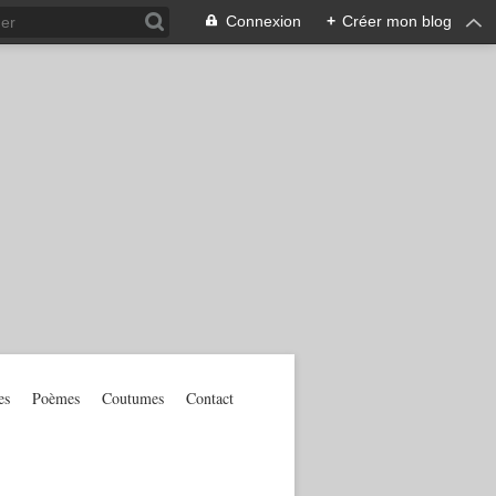
Connexion
+
Créer mon blog
es
Poèmes
Coutumes
Contact