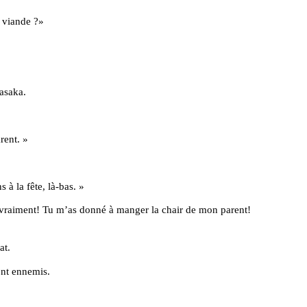
 viande ?»
asaka.
.
rent. »
 à la fête, là-bas. »
 vraiment! Tu m’as donné à manger la chair de mon parent!
at.
ont ennemis.