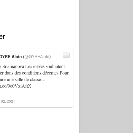
er
GYRE Alain (
@GYREAlain
)
 Soamanova Les élèves souhaitent
ller dans des conditions décentes Pour
uire une salle de classe…
//t.co/9c0VxiAftX
 02, 2021