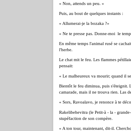
« Non, attends un peu. »
Puis, au bout de quelques instants :
« Allumerai-je la bozaka ?»
« Ne te presse pas. Donne-moi le temps 
En même temps l'animal rusé se cachait 
l'herbe.
Le chat mit le feu. Les flammes pétillai
pensait:
« Le malheureux va mourir; quand il sera
Bientôt le feu diminua, puis s'éteignit. 
camarade, mais il ne trouva rien. Las de 
« Sors, Ravoalavo, je renonce à te déco
Rakelibehevitra (le Petit-à - la - grande-
stupéfaction de son compère.
« A ton tour, maintenant, dit-il. Cherc