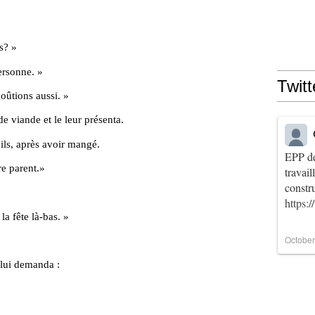
s? »
ersonne. »
Twitt
oûtions aussi. »
e viande et le leur présenta.
 ils, après avoir mangé.
EPP de
re parent.»
travai
constr
https:
a fête là-bas. »
October
 lui demanda :